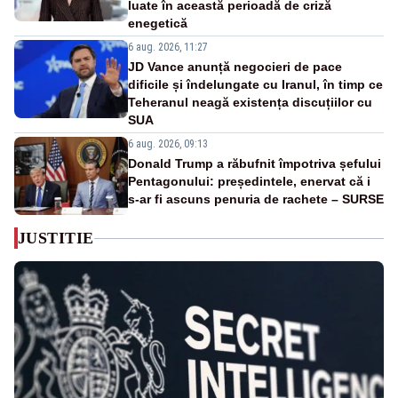
luate în această perioadă de criză
enegetică
6 aug. 2026, 11:27
JD Vance anunță negocieri de pace
dificile și îndelungate cu Iranul, în timp ce
Teheranul neagă existența discuțiilor cu
SUA
6 aug. 2026, 09:13
Donald Trump a răbufnit împotriva șefului
Pentagonului: președintele, enervat că i
s-ar fi ascuns penuria de rachete – SURSE
JUSTITIE