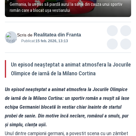
Germania, la un pas să piardă aurul la sanie din cauza unui sportiv
român care a blocat ușa vestiarului
Realitatea din Franta
Scris de
Publicat:
15 feb. 2026, 13:13
Un episod neașteptat a animat atmosfera la Jocurile
Olimpice de iarnă de la Milano Cortina
Un episod neașteptat a animat atmosfera la Jocurile Olimpice
de iarnă de la Milano Cortina: un sportiv român a reușit să lase
echipa Germaniei blocată în vestiar chiar înainte de startul
probei de sanie. Din motive încă neclare, românul a smuls, pur
și simplu, clanța ușii.
Unul dintre campionii germani, a povestit scena cu un zâmbet