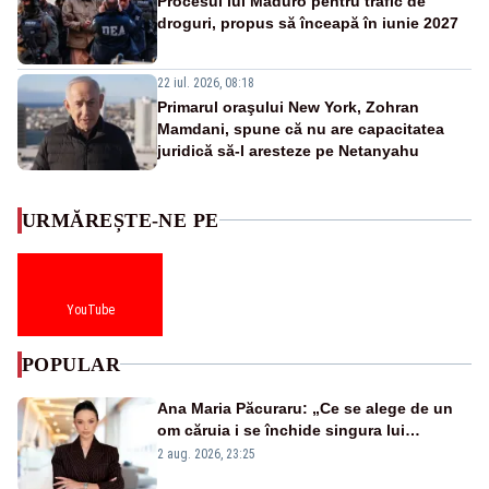
Procesul lui Maduro pentru trafic de
droguri, propus să înceapă în iunie 2027
22 iul. 2026, 08:18
Primarul oraşului New York, Zohran
Mamdani, spune că nu are capacitatea
juridică să-l aresteze pe Netanyahu
URMĂREȘTE-NE PE
YouTube
POPULAR
Ana Maria Păcuraru: „Ce se alege de un
om căruia i se închide singura lui
portiță?”
2 aug. 2026, 23:25