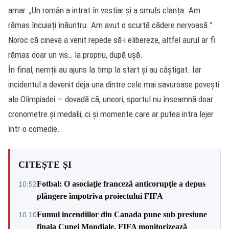
amar: „Un român a intrat în vestiar și a smuls clanța. Am
rămas încuiați înăuntru. Am avut o scurtă cădere nervoasă.”
Noroc că cineva a venit repede să-i elibereze, altfel aurul ar fi
rămas doar un vis… la propriu, după ușă.
În final, nemții au ajuns la timp la start și au câștigat. Iar
incidentul a devenit deja una dintre cele mai savuroase povești
ale Olimpiadei — dovadă că, uneori, sportul nu înseamnă doar
cronometre și medalii, ci și momente care ar putea intra lejer
într-o comedie.
CITEȘTE ȘI
Fotbal: O asociaţie franceză anticorupţie a depus
10:52
plângere împotriva proiectului FIFA
Fumul incendiilor din Canada pune sub presiune
10:10
finala Cupei Mondiale. FIFA monitorizează