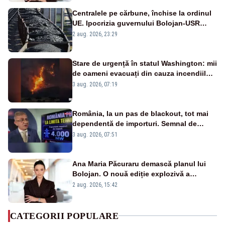
Centralele pe cărbune, închise la ordinul
UE. Ipocrizia guvernului Bolojan-USR
după starea de alertă
2 aug. 2026, 23:29
Stare de urgență în statul Washington: mii
de oameni evacuați din cauza incendiilor
puternice de vegetație
3 aug. 2026, 07:19
România, la un pas de blackout, tot mai
dependentă de importuri. Semnal de
alarmă tras de un expert în energie
3 aug. 2026, 07:51
Ana Maria Păcuraru demască planul lui
Bolojan. O nouă ediție explozivă a
emisiunii „Miza Zilei” la Realitatea PLUS
2 aug. 2026, 15:42
CATEGORII POPULARE