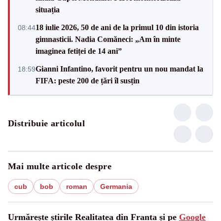
situația
18 iulie 2026, 50 de ani de la primul 10 din istoria
08:44
gimnasticii. Nadia Comăneci: „Am în minte
imaginea fetiței de 14 ani”
Gianni Infantino, favorit pentru un nou mandat la
18:59
FIFA: peste 200 de țări îl susțin
Distribuie articolul
Mai multe articole despre
cub
bob
roman
Germania
Urmărește știrile Realitatea din Franta și pe
Google