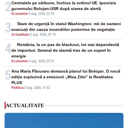
2
Centralele pe cărbune, închise la ordinul UE. Ipocrizia
guvernului Bolojan-USR după starea de alertă
Economie
-
2 aug. 2026, 23:29
3
Stare de urgență în statul Washington: mii de oameni
evacuați din cauza incendiilor puternice de vegetație
Actualitate
-
3 aug. 2026, 07:19
4
România, la un pas de blackout, tot mai dependentă
de importuri. Semnal de alarmă tras de un expert în
energie
Economie
-
3 aug. 2026, 07:51
5
Ana Maria Păcuraru demască planul lui Bolojan. O nouă
ediție explozivă a emisiunii „Miza Zilei” la Realitatea
PLUS
Politica
-
2 aug. 2026, 15:42
ACTUALITATE