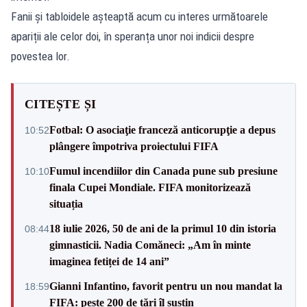
Fanii și tabloidele așteaptă acum cu interes următoarele
apariții ale celor doi, în speranța unor noi indicii despre
povestea lor.
CITEȘTE ȘI
Fotbal: O asociaţie franceză anticorupţie a depus
10:52
plângere împotriva proiectului FIFA
Fumul incendiilor din Canada pune sub presiune
10:10
finala Cupei Mondiale. FIFA monitorizează
situația
18 iulie 2026, 50 de ani de la primul 10 din istoria
08:44
gimnasticii. Nadia Comăneci: „Am în minte
imaginea fetiței de 14 ani”
Gianni Infantino, favorit pentru un nou mandat la
18:59
FIFA: peste 200 de țări îl susțin