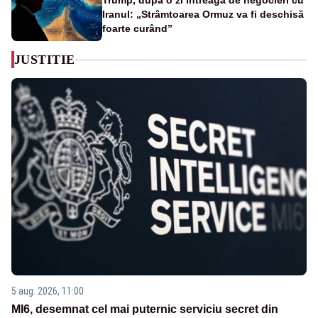
Trump, după o zi întreagă de negocieri cu
Iranul: „Strâmtoarea Ormuz va fi deschisă
foarte curând”
JUSTITIE
5 aug. 2026, 11:00
MI6, desemnat cel mai puternic serviciu secret din