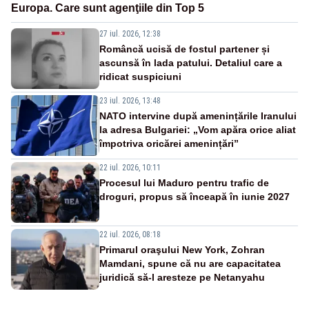
Europa. Care sunt agenţiile din Top 5
27 iul. 2026, 12:38
Româncă ucisă de fostul partener și
ascunsă în lada patului. Detaliul care a
ridicat suspiciuni
23 iul. 2026, 13:48
NATO intervine după amenințările Iranului
la adresa Bulgariei: „Vom apăra orice aliat
împotriva oricărei amenințări”
22 iul. 2026, 10:11
Procesul lui Maduro pentru trafic de
droguri, propus să înceapă în iunie 2027
22 iul. 2026, 08:18
Primarul oraşului New York, Zohran
Mamdani, spune că nu are capacitatea
juridică să-l aresteze pe Netanyahu