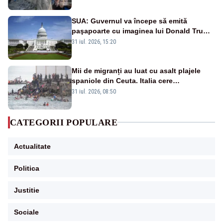
ajuns la 19
SUA: Guvernul va începe să emită
paşapoarte cu imaginea lui Donald Trump
începând cu 8 august
31 iul. 2026, 15:20
Mii de migranți au luat cu asalt plajele
spaniole din Ceuta. Italia cere
suspendarea Spaniei din Schengen
31 iul. 2026, 08:50
CATEGORII POPULARE
Actualitate
Politica
Justitie
Sociale