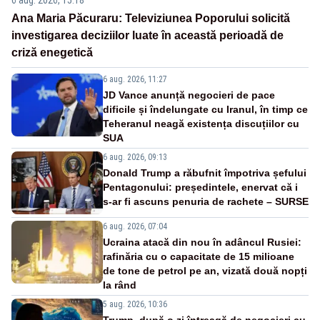
6 aug. 2026, 15:18
Ana Maria Păcuraru: Televiziunea Poporului solicită
investigarea deciziilor luate în această perioadă de
criză enegetică
6 aug. 2026, 11:27
JD Vance anunță negocieri de pace
dificile și îndelungate cu Iranul, în timp ce
Teheranul neagă existența discuțiilor cu
SUA
6 aug. 2026, 09:13
Donald Trump a răbufnit împotriva șefului
Pentagonului: președintele, enervat că i
s-ar fi ascuns penuria de rachete – SURSE
6 aug. 2026, 07:04
Ucraina atacă din nou în adâncul Rusiei:
rafinăria cu o capacitate de 15 milioane
de tone de petrol pe an, vizată două nopți
la rând
5 aug. 2026, 10:36