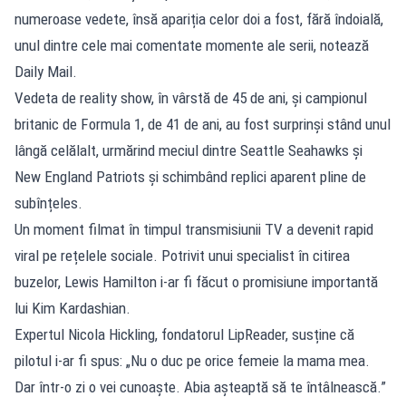
numeroase vedete, însă apariția celor doi a fost, fără îndoială,
unul dintre cele mai comentate momente ale serii, notează
Daily Mail.
Vedeta de reality show, în vârstă de 45 de ani, și campionul
britanic de Formula 1, de 41 de ani, au fost surprinși stând unul
lângă celălalt, urmărind meciul dintre Seattle Seahawks și
New England Patriots și schimbând replici aparent pline de
subînțeles.
Un moment filmat în timpul transmisiunii TV a devenit rapid
viral pe rețelele sociale. Potrivit unui specialist în citirea
buzelor, Lewis Hamilton i-ar fi făcut o promisiune importantă
lui Kim Kardashian.
Expertul Nicola Hickling, fondatorul LipReader, susține că
pilotul i-ar fi spus: „Nu o duc pe orice femeie la mama mea.
Dar într-o zi o vei cunoaște. Abia așteaptă să te întâlnească.”