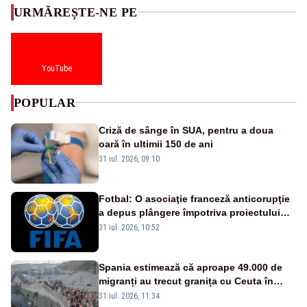
URMĂREȘTE-NE PE
YouTube
POPULAR
Criză de sânge în SUA, pentru a doua
oară în ultimii 150 de ani
31 iul. 2026, 09:10
Fotbal: O asociaţie franceză anticorupţie
a depus plângere împotriva proiectului
FIFA
31 iul. 2026, 10:52
Spania estimează că aproape 49.000 de
migranți au trecut granița cu Ceuta în
ultimele 24 de ore. Bilanțul morților a
31 iul. 2026, 11:34