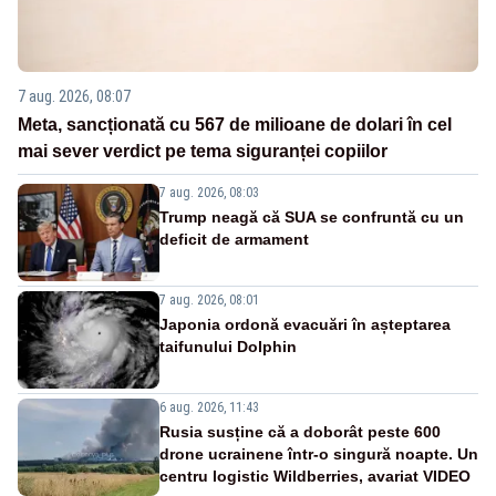
7 aug. 2026, 08:07
Meta, sancționată cu 567 de milioane de dolari în cel
mai sever verdict pe tema siguranței copiilor
7 aug. 2026, 08:03
Trump neagă că SUA se confruntă cu un
deficit de armament
7 aug. 2026, 08:01
Japonia ordonă evacuări în așteptarea
taifunului Dolphin
6 aug. 2026, 11:43
Rusia susține că a doborât peste 600
drone ucrainene într-o singură noapte. Un
centru logistic Wildberries, avariat VIDEO