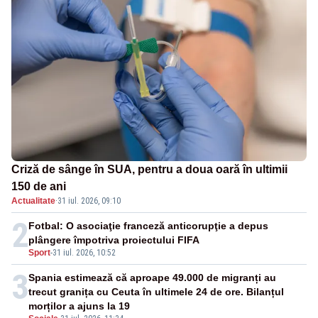
Criză de sânge în SUA, pentru a doua oară în ultimii
150 de ani
Actualitate
·
31 iul. 2026, 09:10
2
Fotbal: O asociaţie franceză anticorupţie a depus
plângere împotriva proiectului FIFA
Sport
-
31 iul. 2026, 10:52
3
Spania estimează că aproape 49.000 de migranți au
trecut granița cu Ceuta în ultimele 24 de ore. Bilanțul
morților a ajuns la 19