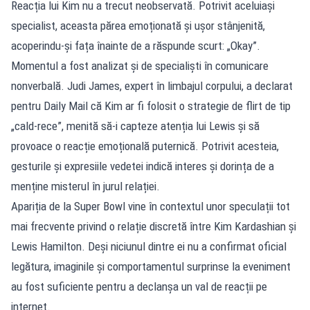
Reacția lui Kim nu a trecut neobservată. Potrivit aceluiași
specialist, aceasta părea emoționată și ușor stânjenită,
acoperindu-și fața înainte de a răspunde scurt: „Okay”.
Momentul a fost analizat și de specialiști în comunicare
nonverbală. Judi James, expert în limbajul corpului, a declarat
pentru Daily Mail că Kim ar fi folosit o strategie de flirt de tip
„cald-rece”, menită să-i capteze atenția lui Lewis și să
provoace o reacție emoțională puternică. Potrivit acesteia,
gesturile și expresiile vedetei indică interes și dorința de a
menține misterul în jurul relației.
Apariția de la Super Bowl vine în contextul unor speculații tot
mai frecvente privind o relație discretă între Kim Kardashian și
Lewis Hamilton. Deși niciunul dintre ei nu a confirmat oficial
legătura, imaginile și comportamentul surprinse la eveniment
au fost suficiente pentru a declanșa un val de reacții pe
internet.