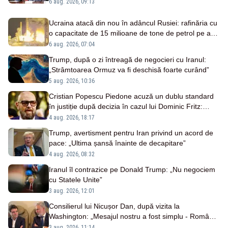
ascuns penuria de rachete – SURSE
6 aug. 2026, 09:13
Ucraina atacă din nou în adâncul Rusiei: rafinăria cu
o capacitate de 15 milioane de tone de petrol pe an,
vizată două nopți la rând
6 aug. 2026, 07:04
Trump, după o zi întreagă de negocieri cu Iranul:
„Strâmtoarea Ormuz va fi deschisă foarte curând”
5 aug. 2026, 10:36
Cristian Popescu Piedone acuză un dublu standard
în justiție după decizia în cazul lui Dominic Fritz:
„Pentru mine trei ani interdicție, pentru el o reducere
4 aug. 2026, 18:17
de 10%”
Trump, avertisment pentru Iran privind un acord de
pace: „Ultima șansă înainte de decapitare”
4 aug. 2026, 08:32
Iranul îl contrazice pe Donald Trump: „Nu negociem
cu Statele Unite”
3 aug. 2026, 12:01
Consilierul lui Nicușor Dan, după vizita la
Washington: „Mesajul nostru a fost simplu - România
stă alături de Statele Unite”
3 aug. 2026, 11:14