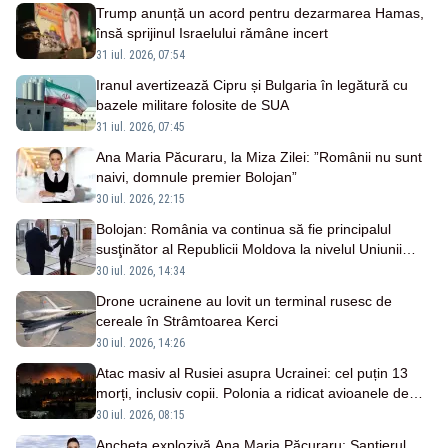
Trump anunță un acord pentru dezarmarea Hamas,
însă sprijinul Israelului rămâne incert
31 iul. 2026, 07:54
Iranul avertizează Cipru și Bulgaria în legătură cu
bazele militare folosite de SUA
31 iul. 2026, 07:45
Ana Maria Păcuraru, la Miza Zilei: ”Românii nu sunt
naivi, domnule premier Bolojan”
30 iul. 2026, 22:15
Bolojan: România va continua să fie principalul
susţinător al Republicii Moldova la nivelul Uniunii
Europene
30 iul. 2026, 14:34
Drone ucrainene au lovit un terminal rusesc de
cereale în Strâmtoarea Kerci
30 iul. 2026, 14:26
Atac masiv al Rusiei asupra Ucrainei: cel puțin 13
morți, inclusiv copii. Polonia a ridicat avioanele de
vânătoare
30 iul. 2026, 08:15
Ancheta explozivă Ana Maria Păcuraru: Șantierul