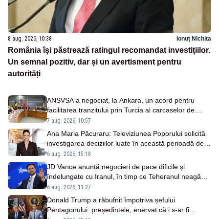
8 aug. 2026, 10:38
Ionuț Nichita
România își păstrează ratingul recomandat investițiilor.
Un semnal pozitiv, dar și un avertisment pentru
autorități
ANSVSA a negociat, la Ankara, un acord pentru
facilitarea tranzitului prin Turcia al carcaselor de
ovine și bovine
7 aug. 2026, 10:57
Ana Maria Păcuraru: Televiziunea Poporului solicită
investigarea deciziilor luate în această perioadă de
criză enegetică
6 aug. 2026, 15:18
JD Vance anunță negocieri de pace dificile și
îndelungate cu Iranul, în timp ce Teheranul neagă
existența discuțiilor cu SUA
6 aug. 2026, 11:27
Donald Trump a răbufnit împotriva șefului
Pentagonului: președintele, enervat că i s-ar fi