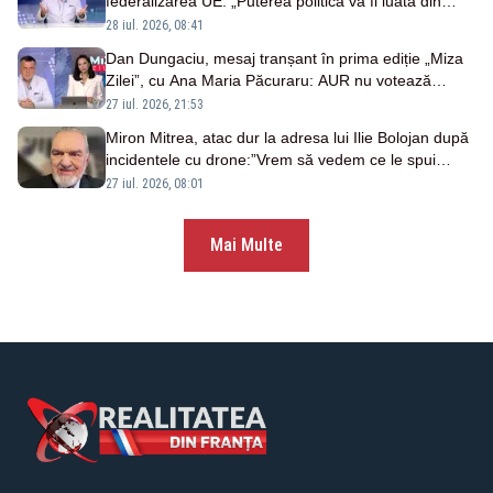
federalizarea UE: „Puterea politică va fi luată din
mâna partidelor suveraniste”
28 iul. 2026, 08:41
Dan Dungaciu, mesaj tranșant în prima ediție „Miza
Zilei”, cu Ana Maria Păcuraru: AUR nu votează
niciun guvern din care nu face parte
27 iul. 2026, 21:53
Miron Mitrea, atac dur la adresa lui Ilie Bolojan după
incidentele cu drone:”Vrem să vedem ce le spui
rușilor”
27 iul. 2026, 08:01
Mai Multe