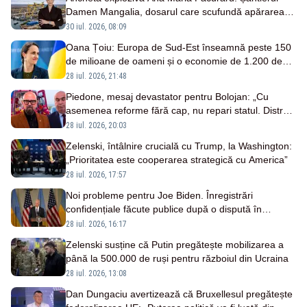
Damen Mangalia, dosarul care scufundă apărarea
României
30 iul. 2026, 08:09
Oana Țoiu: Europa de Sud-Est înseamnă peste 150
de milioane de oameni și o economie de 1.200 de
miliarde de euro
28 iul. 2026, 21:48
Piedone, mesaj devastator pentru Bolojan: „Cu
asemenea reforme fără cap, nu repari statul. Distrugi
o națiune întreagă!”
28 iul. 2026, 20:03
Zelenski, întâlnire crucială cu Trump, la Washington:
„Prioritatea este cooperarea strategică cu America”
28 iul. 2026, 17:57
Noi probleme pentru Joe Biden. Înregistrări
confidențiale făcute publice după o dispută în
instanță
28 iul. 2026, 16:17
Zelenski susține că Putin pregătește mobilizarea a
până la 500.000 de ruși pentru războiul din Ucraina
28 iul. 2026, 13:08
Dan Dungaciu avertizează că Bruxellesul pregătește