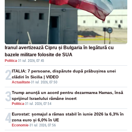
Iranul avertizează Cipru și Bulgaria în legătură cu
bazele militare folosite de SUA
Politica
·
31 iul. 2026, 07:45
2
ITALIA: 7 persoane, dispărute după prăbușirea unei
clădiri în Sicilia | VIDEO
Actualitate
-
31 iul. 2026, 07:50
3
Trump anunță un acord pentru dezarmarea Hamas, însă
sprijinul Israelului rămâne incert
Politica
-
31 iul. 2026, 07:54
4
Eurostat: șomajul a rămas stabil în iunie 2026 la 6,3% în
zona euro și 6,0% în UE
Economie
-
31 iul. 2026, 07:56