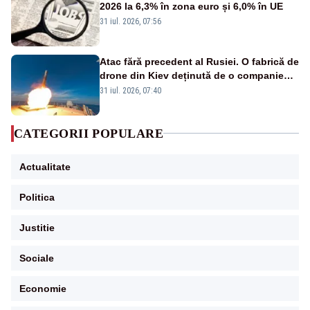
2026 la 6,3% în zona euro și 6,0% în UE
31 iul. 2026, 07:56
Atac fără precedent al Rusiei. O fabrică de
drone din Kiev deținută de o companie
americană, distrusă de o rachetă
31 iul. 2026, 07:40
rusească
CATEGORII POPULARE
Actualitate
Politica
Justitie
Sociale
Economie