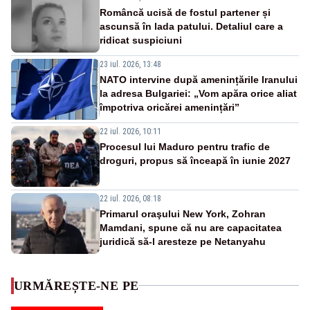
Româncă ucisă de fostul partener și
ascunsă în lada patului. Detaliul care a
ridicat suspiciuni
23 iul. 2026, 13:48
NATO intervine după amenințările Iranului
la adresa Bulgariei: „Vom apăra orice aliat
împotriva oricărei amenințări”
22 iul. 2026, 10:11
Procesul lui Maduro pentru trafic de
droguri, propus să înceapă în iunie 2027
22 iul. 2026, 08:18
Primarul oraşului New York, Zohran
Mamdani, spune că nu are capacitatea
juridică să-l aresteze pe Netanyahu
URMĂREȘTE-NE PE