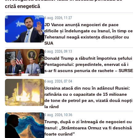
criză enegetică
6 aug. 2026, 11:27
JD Vance anunță negocieri de pace
dificile și îndelungate cu Iranul, în timp ce
Teheranul neagă existența discuțiilor cu
SUA
6 aug. 2026, 09:13
Donald Trump a răbufnit împotriva șefului
Pentagonului: președintele, enervat că i
s-ar fi ascuns penuria de rachete – SURSE
6 aug. 2026, 07:04
Ucraina atacă din nou în adâncul Rusiei:
rafinăria cu o capacitate de 15 milioane
de tone de petrol pe an, vizată două nopți
la rând
5 aug. 2026, 10:36
Trump, după o zi întreagă de negocieri cu
Iranul: „Strâmtoarea Ormuz va fi deschisă
foarte curând”