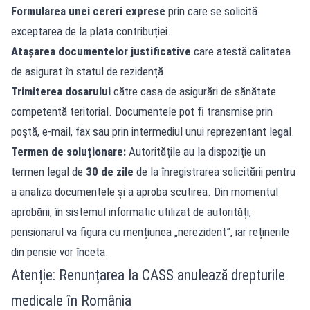
Formularea unei cereri exprese
prin care se solicită
exceptarea de la plata contribuției.
Atașarea documentelor justificative
care atestă calitatea
de asigurat în statul de rezidență.
Trimiterea dosarului
către casa de asigurări de sănătate
competentă teritorial. Documentele pot fi transmise prin
poștă, e-mail, fax sau prin intermediul unui reprezentant legal.
Termen de soluționare:
Autoritățile au la dispoziție un
termen legal de
30 de zile
de la înregistrarea solicitării pentru
a analiza documentele și a aproba scutirea. Din momentul
aprobării, în sistemul informatic utilizat de autorități,
pensionarul va figura cu mențiunea „nerezident”, iar reținerile
din pensie vor înceta.
Atenție: Renunțarea la CASS anulează drepturile
medicale în România