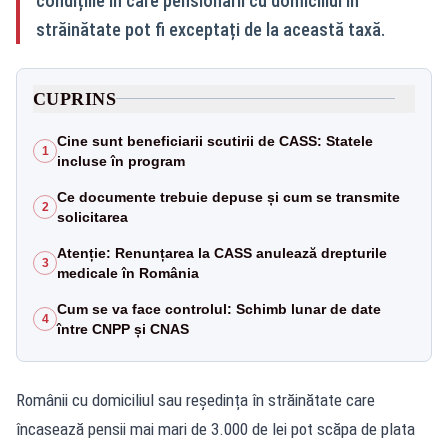
condițiile în care pensionarii cu domiciliul în
străinătate pot fi exceptați de la această taxă.
CUPRINS
Cine sunt beneficiarii scutirii de CASS: Statele
1
incluse în program
Ce documente trebuie depuse și cum se transmite
2
solicitarea
Atenție: Renunțarea la CASS anulează drepturile
3
medicale în România
Cum se va face controlul: Schimb lunar de date
4
între CNPP și CNAS
Românii cu domiciliul sau reședința în străinătate care
încasează pensii mai mari de 3.000 de lei pot scăpa de plata