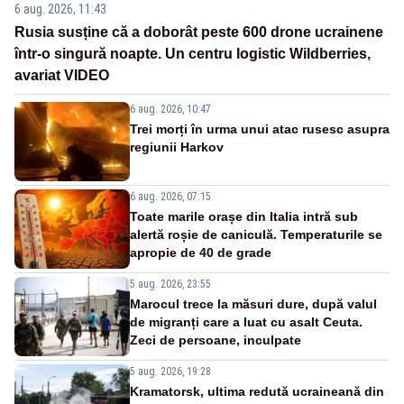
6 aug. 2026, 11:43
Rusia susține că a doborât peste 600 drone ucrainene
într-o singură noapte. Un centru logistic Wildberries,
avariat VIDEO
6 aug. 2026, 10:47
Trei morți în urma unui atac rusesc asupra
regiunii Harkov
6 aug. 2026, 07:15
Toate marile orașe din Italia intră sub
alertă roșie de caniculă. Temperaturile se
apropie de 40 de grade
5 aug. 2026, 23:55
Marocul trece la măsuri dure, după valul
de migranți care a luat cu asalt Ceuta.
Zeci de persoane, inculpate
5 aug. 2026, 19:28
Kramatorsk, ultima redută ucraineană din