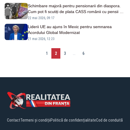
Schimbare majoră pentru pensionarii din diaspora.
Cum pot fi scutiți de plata CASS românii cu pensii de
peste 3.000 de lei
22 mai 2026, 09:17
Liderii UE au ajuns în Mexic pentru semnarea
Acordului Global Modernizat
21 mai 2026, 12:23
1
2
3
...
6
Contact
Termeni și condiții
Politică de confidențialitate
Cod de conduită