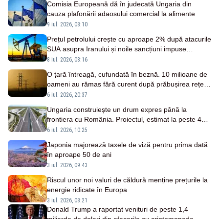
Comisia Europeană dă în judecată Ungaria din
cauza plafonării adaosului comercial la alimente
9 iul. 2026, 08:10
Prețul petrolului crește cu aproape 2% după atacurile
SUA asupra Iranului și noile sancțiuni impuse
Teheranului
8 iul. 2026, 08:16
O țară întreagă, cufundată în beznă. 10 milioane de
oameni au rămas fără curent după prăbușirea rețelei
electrice
6 iul. 2026, 20:37
Ungaria construiește un drum expres până la
frontiera cu România. Proiectul, estimat la peste 40
de km
6 iul. 2026, 10:25
Japonia majorează taxele de viză pentru prima dată
în aproape 50 de ani
3 iul. 2026, 09:43
Riscul unor noi valuri de căldură menține prețurile la
energie ridicate în Europa
3 iul. 2026, 08:21
Donald Trump a raportat venituri de peste 1,4