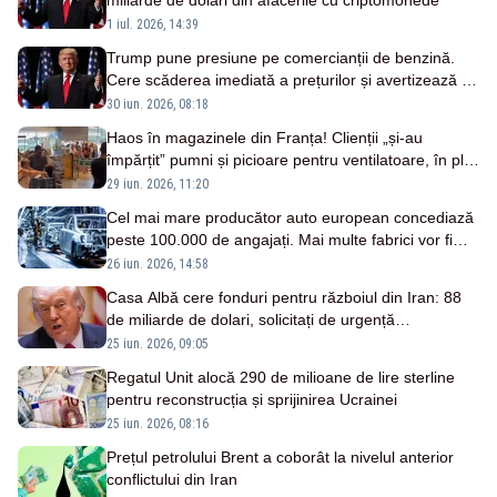
miliarde de dolari din afacerile cu criptomonede
1 iul. 2026, 14:39
Trump pune presiune pe comercianții de benzină.
Cere scăderea imediată a prețurilor și avertizează că
vor fi „probleme mari”
30 iun. 2026, 08:18
Haos în magazinele din Franța! Clienții „și-au
împărțit” pumni și picioare pentru ventilatoare, în plin
val de caniculă
29 iun. 2026, 11:20
Cel mai mare producător auto european concediază
peste 100.000 de angajați. Mai multe fabrici vor fi
închise
26 iun. 2026, 14:58
Casa Albă cere fonduri pentru războiul din Iran: 88
de miliarde de dolari, solicitați de urgență
Congresului
25 iun. 2026, 09:05
Regatul Unit alocă 290 de milioane de lire sterline
pentru reconstrucția și sprijinirea Ucrainei
25 iun. 2026, 08:16
Prețul petrolului Brent a coborât la nivelul anterior
conflictului din Iran