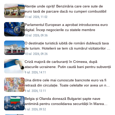
Atenție unde opriți! Benzinăria care cere sute de
euro taxă de parcare dacă nu cumperi combustibil
11 iul. 2026, 11:02
Parlamentul European a aprobat introducerea euro
digital. Încep negocierile cu statele membre
10 iul. 2026, 09:36
O destinație turistică iubită de români dublează taxa
de turism. Hotelierii se tem că numărul vizitatorilor va
scădea
10 iul. 2026, 09:26
Criză majoră de carburanți în Crimeea, după
atacurile ucrainene. Putin caută bani pentru subvenții
9 iul. 2026, 14:11
Una dintre cele mai cunoscute bancnote euro va fi
retrasă din circulație. Toate celelalte vor avea un nou
aspect
9 iul. 2026, 13:11
Belgia și Olanda donează Bulgariei șapte nave
antimină pentru consolidarea securității în Marea
Neagră: la cât se ridică investiția
9 iul. 2026, 09:52