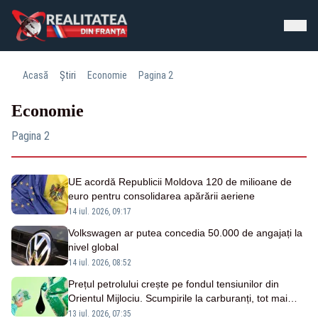
Acasă
Știri
Economie
Pagina 2
Economie
Pagina 2
UE acordă Republicii Moldova 120 de milioane de
euro pentru consolidarea apărării aeriene
14 iul. 2026, 09:17
Volkswagen ar putea concedia 50.000 de angajați la
nivel global
14 iul. 2026, 08:52
Prețul petrolului crește pe fondul tensiunilor din
Orientul Mijlociu. Scumpirile la carburanți, tot mai
probabile
13 iul. 2026, 07:35