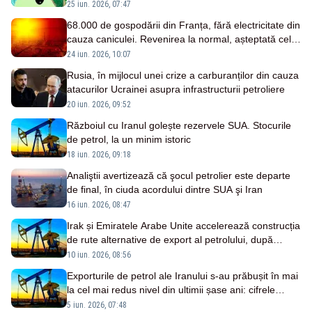
25 iun. 2026, 07:47
68.000 de gospodării din Franța, fără electricitate din
cauza caniculei. Revenirea la normal, așteptată cel
mai devreme seara
24 iun. 2026, 10:07
Rusia, în mijlocul unei crize a carburanților din cauza
atacurilor Ucrainei asupra infrastructurii petroliere
20 iun. 2026, 09:52
Războiul cu Iranul golește rezervele SUA. Stocurile
de petrol, la un minim istoric
18 iun. 2026, 09:18
Analiştii avertizează că şocul petrolier este departe
de final, în ciuda acordului dintre SUA şi Iran
16 iun. 2026, 08:47
Irak și Emiratele Arabe Unite accelerează construcția
de rute alternative de export al petrolului, după
blocarea Strâmtorii Ormuz
10 iun. 2026, 08:56
Exporturile de petrol ale Iranului s-au prăbușit în mai
la cel mai redus nivel din ultimii șase ani: cifrele
momentului
5 iun. 2026, 07:48