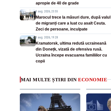
apropie de 40 de grade
5 aug. 2026, 23:55
Marocul trece la măsuri dure, după valul
de migranți care a luat cu asalt Ceuta.
Zeci de persoane, inculpate
5 aug. 2026, 19:28
Kramatorsk, ultima redută ucraineană
din Donețk, vizată de ofensiva rusă.
Ucraina începe evacuarea familiilor cu
copii
MAI MULTE ȘTIRI DIN
ECONOMIE