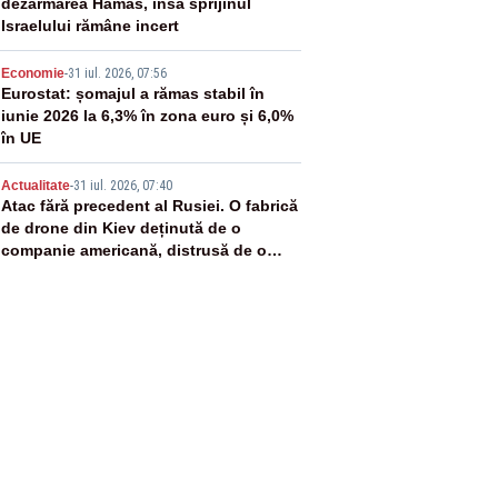
dezarmarea Hamas, însă sprijinul
Israelului rămâne incert
4
Economie
-
31 iul. 2026, 07:56
Eurostat: șomajul a rămas stabil în
iunie 2026 la 6,3% în zona euro și 6,0%
în UE
5
Actualitate
-
31 iul. 2026, 07:40
Atac fără precedent al Rusiei. O fabrică
de drone din Kiev deținută de o
companie americană, distrusă de o
rachetă rusească