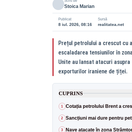
Scris de
Stoica Marian
Publicat
Sursă
8 iul. 2026, 08:16
realitatea.net
Prețul petrolului a crescut cu 
escaladarea tensiunilor în zon
Unite au lansat atacuri asupra 
exporturilor iraniene de țiței.
CUPRINS
Cotația petrolului Brent a cres
1
Sancțiuni mai dure pentru petr
2
Nave atacate în zona Strâmto
3