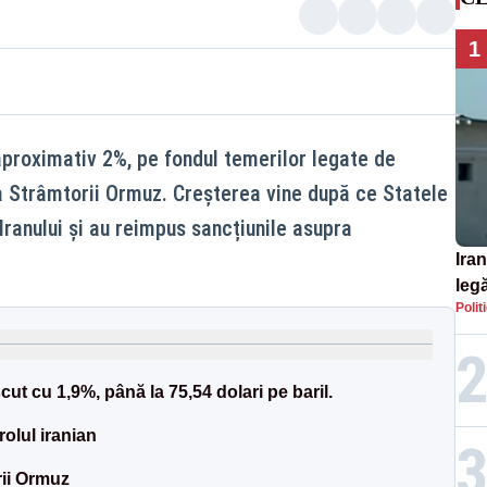
1
aproximativ 2%, pe fondul temerilor legate de
a Strâmtorii Ormuz. Creșterea vine după ce Statele
Iranului și au reimpus sancțiunile asupra
Iran
legă
Polit
SU
cut cu 1,9%, până la 75,54 dolari pe baril.
olul iranian
rii Ormuz