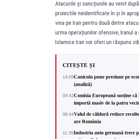
Atacurile și sancțiunile au venit după
proiectile neidentificate în și în apr
vina pe Iran pentru două dintre atacur
urma operațiunilor ofensive, Iranul a
Islamice Iran vor oferi un răspuns zdr
CITEȘTE ȘI
Canicula pune presiune pe ec
14:09
(analiză)
Comisia Europeană susține că 
09:42
importă masiv de la patru veci
Valul de căldură reduce recolte
08:44
are România
Industria auto germană trece 
11:35