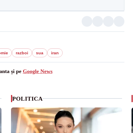
omie
razboi
sua
iran
anta și pe
Google News
POLITICA