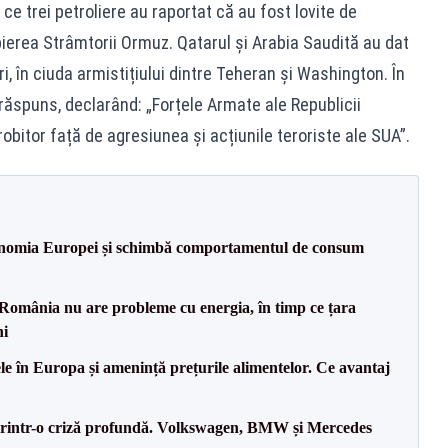
 ce trei petroliere au raportat că au fost lovite de
opierea Strâmtorii Ormuz. Qatarul și Arabia Saudită au dat
i, în ciuda armistițiului dintre Teheran și Washington. În
 răspuns, declarând: „Forțele Armate ale Republicii
obitor față de agresiunea și acțiunile teroriste ale SUA”.
onomia Europei și schimbă comportamentul de consum
România nu are probleme cu energia, în timp ce țara
ni
le în Europa și amenință prețurile alimentelor. Ce avantaj
printr-o criză profundă. Volkswagen, BMW și Mercedes