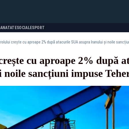
SANATATE
SOCIALE
SPORT
trolului crește cu aproape 2% după atacurile SUA asupra Iranului și noile sancți
 crește cu aproape 2% după a
i noile sancțiuni impuse Tehe