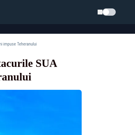
Schimba tema
uni impuse Teheranului
tacurile SUA
ranului