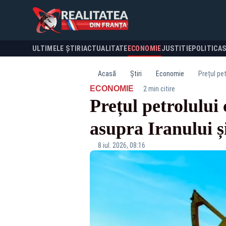
ULTIMELE ȘTIRI
ACTUALITATE
ECONOMIE
JUSTITIE
POLITICA
Acasă
Știri
Economie
Prețul pe
·
ECONOMIE
2 min citire
Prețul petrolului
asupra Iranului ș
8 iul. 2026, 08:16