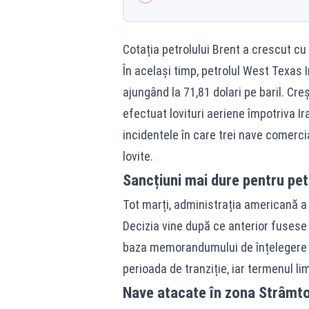
Cotația petrolului Brent a crescut cu 1
În același timp, petrolul West Texas 
ajungând la 71,81 dolari pe baril. C
efectuat lovituri aeriene împotriva Ir
incidentele în care trei nave comerci
lovite.
Sancțiuni mai dure pentru petr
Tot marți, administrația americană a 
Decizia vine după ce anterior fusese
baza memorandumului de înțelegere 
perioada de tranziție, iar termenul lim
Nave atacate în zona Strâmto