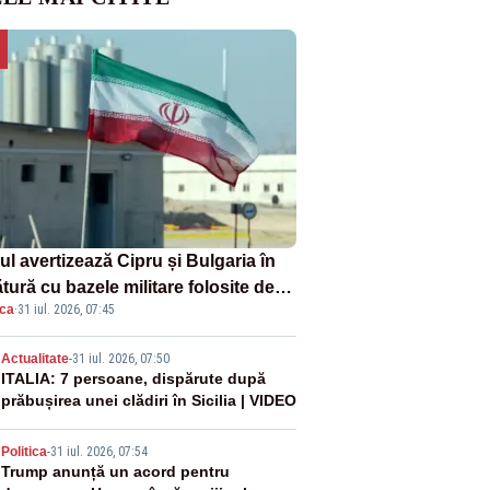
ul avertizează Cipru și Bulgaria în
tură cu bazele militare folosite de
ica
·
31 iul. 2026, 07:45
A
2
Actualitate
-
31 iul. 2026, 07:50
ITALIA: 7 persoane, dispărute după
prăbușirea unei clădiri în Sicilia | VIDEO
3
Politica
-
31 iul. 2026, 07:54
Trump anunță un acord pentru