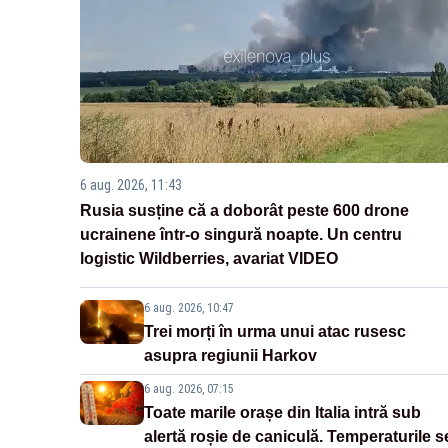
6 aug. 2026, 11:43
Rusia susține că a doborât peste 600 drone
ucrainene într-o singură noapte. Un centru
logistic Wildberries, avariat VIDEO
6 aug. 2026, 10:47
Trei morți în urma unui atac rusesc
asupra regiunii Harkov
6 aug. 2026, 07:15
Toate marile orașe din Italia intră sub
alertă roșie de caniculă. Temperaturile s