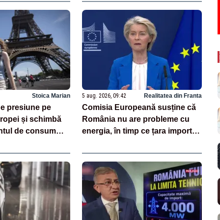
Stoica Marian
5 aug. 2026, 09:42
Realitatea din Franta
e presiune pe
Comisia Europeană susține că
opei și schimbă
România nu are probleme cu
tul de consum
energia, în timp ce țara importă
masiv de la patru vecini