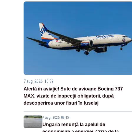
7 aug. 2026, 10:39
Alertă în aviație! Sute de avioane Boeing 737
MAX, vizate de inspecții obligatorii, după
descoperirea unor fisuri în fuselaj
7 aug. 2026, 09:15
Ungaria renunță la apelul de
economisire a energiei. Criza de la