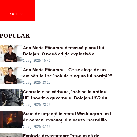
YouTube
POPULAR
Ana Maria Păcuraru demască planul lui
Bolojan. O nouă ediție explozivă a
emisiunii „Miza Zilei” la Realitatea PLUS
2 aug. 2026, 15:42
Ana Maria Păcuraru: „Ce se alege de un
om căruia i se închide singura lui portiță?”
2 aug. 2026, 23:25
Centralele pe cărbune, închise la ordinul
UE. Ipocrizia guvernului Bolojan-USR după
starea de alertă
2 aug. 2026, 23:29
Stare de urgență în statul Washington: mii
de oameni evacuați din cauza incendiilor
puternice de vegetație
3 aug. 2026, 07:19
Explozie devastatoare într-o mină de