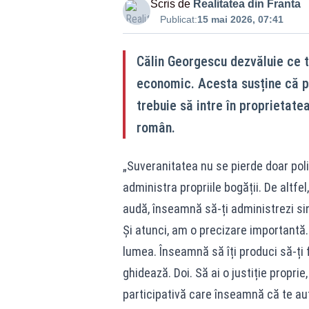
Scris de
Realitatea din Franta
Publicat:
15 mai 2026, 07:41
Călin Georgescu dezvăluie ce 
economic. Acesta susține că pe
trebuie să intre în proprietatea
român.
„Suveranitatea nu se pierde doar poli
administra propriile bogății. De altf
audă, înseamnă să-ți administrezi sing
Și atunci, am o precizare importantă.
lumea. Înseamnă să îți produci să-ți f
ghidează. Doi. Să ai o justiție proprie
participativă care înseamnă că te aut