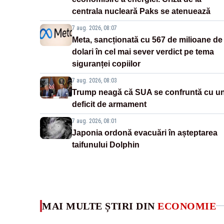
centrala nucleară Paks se atenuează
7 aug. 2026, 08:07
Meta, sancționată cu 567 de milioane de
dolari în cel mai sever verdict pe tema
siguranței copiilor
7 aug. 2026, 08:03
Trump neagă că SUA se confruntă cu u
deficit de armament
7 aug. 2026, 08:01
Japonia ordonă evacuări în așteptarea
taifunului Dolphin
MAI MULTE ȘTIRI DIN
ECONOMIE