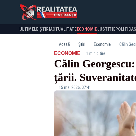
ULTIMELE ȘTIRI
ACTUALITATE
ECONOMIE
JUSTITIE
POLITICA
Acasă
Știri
Economie
Călin Geor
·
ECONOMIE
1 min citire
Călin Georgescu: 
țării. Suveranitat
15 mai 2026, 07:41