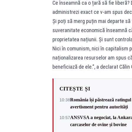
Ce înseamnă ca o țară să fie liberă?
administrezi exact ce v-am spus decâ
Și poți să merg puțin mai departe s
suveranitate economică înseamnă că t
proprietatea națiunii. Și sunt contro
Nici în comunism, nici în capitalism
naționalizarea resurselor am spus că
beneficiază de ele.”, a declarat Căli
CITEȘTE ȘI
România își păstrează ratingul 
10:38
avertisment pentru autorități
ANSVSA a negociat, la Ankara, 
10:57
carcaselor de ovine și bovine