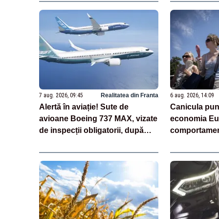
7 aug. 2026, 09:45
Realitatea din Franta
6 aug. 2026, 14:09
Alertă în aviație! Sute de
Canicula pun
avioane Boeing 737 MAX, vizate
economia Eur
de inspecții obligatorii, după
comportamen
descoperirea unor fisuri în
(analiză)
fuselaj