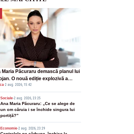
 Maria Păcuraru demască planul lui
ojan. O nouă ediție explozivă a
ica
·
2 aug. 2026, 15:42
iunii „Miza Zilei” la Realitatea
US
2
Sociale
-
2 aug. 2026, 23:25
Ana Maria Păcuraru: „Ce se alege de
un om căruia i se închide singura lui
portiță?”
Economie
-
2 aug. 2026, 23:29
Centralele pe cărbune, închise la