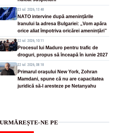
23 iul. 2026, 13:48
NATO intervine după amenințările
Iranului la adresa Bulgariei: „Vom apăra
orice aliat împotriva oricărei amenințări”
22 iul. 2026, 10:11
Procesul lui Maduro pentru trafic de
droguri, propus să înceapă în iunie 2027
22 iul. 2026, 08:18
Primarul oraşului New York, Zohran
Mamdani, spune că nu are capacitatea
juridică să-l aresteze pe Netanyahu
URMĂREȘTE-NE PE