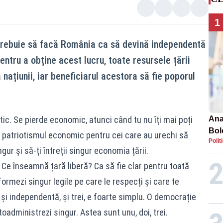
1
trebuie să facă România ca să devină independentă
ntru a obține acest lucru, toate resursele țării
 națiunii, iar beneficiarul acestora să fie poporul
tic. Se pierde economic, atunci când tu nu îți mai poți
Ana
Bol
el, patriotismul economic pentru cei care au urechi să
Polit
emis
ur și să-ți întreții singur economia țării.
PL
 Ce înseamnă țară liberă? Ca să fie clar pentru toată
ormezi singur legile pe care le respecți și care te
, și independentă, și trei, e foarte simplu. O democrație
oadministrezi singur. Astea sunt unu, doi, trei.