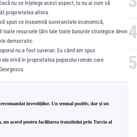
 Dacă nu se înțelege acest aspect, tu nu ai cum să
t proprietatea altora.
ă vă spun ce înseamnă suveranitate economică,
oate resursele țării tale toate bunurile strategice devin
late democratic.
 poporul nu a fost suveran. Eu când am spus
 ele intră în proprietatea poporului român care
n Georgescu.
recomandat investițiilor. Un semnal pozitiv, dar și un
un acord pentru facilitarea tranzitului prin Turcia al