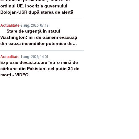
3
ordinul UE. Ipocrizia guvernului
Bolojan-USR după starea de alertă
4
Actualitate
-
3 aug. 2026, 07:19
Stare de urgență în statul
Washington: mii de oameni evacuați
din cauza incendiilor puternice de
vegetație
5
Actualitate
-
1 aug. 2026, 14:01
Explozie devastatoare într-o mină de
cărbune din Pakistan: cel puțin 34 de
morți - VIDEO