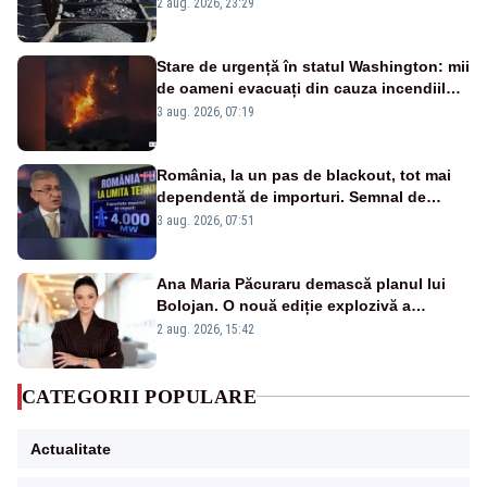
după starea de alertă
2 aug. 2026, 23:29
Stare de urgență în statul Washington: mii
de oameni evacuați din cauza incendiilor
puternice de vegetație
3 aug. 2026, 07:19
România, la un pas de blackout, tot mai
dependentă de importuri. Semnal de
alarmă tras de un expert în energie
3 aug. 2026, 07:51
Ana Maria Păcuraru demască planul lui
Bolojan. O nouă ediție explozivă a
emisiunii „Miza Zilei” la Realitatea PLUS
2 aug. 2026, 15:42
CATEGORII POPULARE
Actualitate