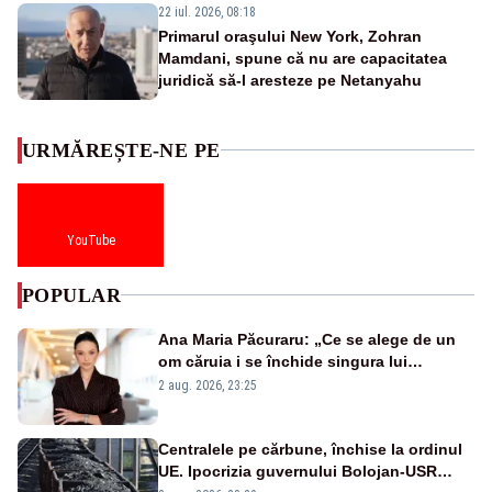
22 iul. 2026, 08:18
Primarul oraşului New York, Zohran
Mamdani, spune că nu are capacitatea
juridică să-l aresteze pe Netanyahu
URMĂREȘTE-NE PE
YouTube
POPULAR
Ana Maria Păcuraru: „Ce se alege de un
om căruia i se închide singura lui
portiță?”
2 aug. 2026, 23:25
Centralele pe cărbune, închise la ordinul
UE. Ipocrizia guvernului Bolojan-USR