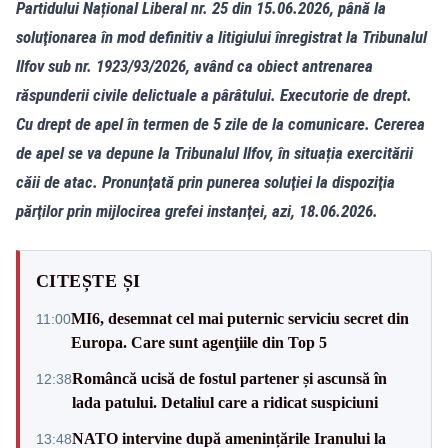
Partidului Național Liberal nr. 25 din 15.06.2026, până la
soluţionarea în mod definitiv a litigiului înregistrat la Tribunalul
Ilfov sub nr. 1923/93/2026, având ca obiect antrenarea
răspunderii civile delictuale a pârâtului. Executorie de drept.
Cu drept de apel în termen de 5 zile de la comunicare. Cererea
de apel se va depune la Tribunalul Ilfov, în situația exercitării
căii de atac. Pronunţată prin punerea soluţiei la dispoziţia
părţilor prin mijlocirea grefei instanţei, azi, 18.06.2026.
CITEȘTE ȘI
MI6, desemnat cel mai puternic serviciu secret din
11:00
Europa. Care sunt agenţiile din Top 5
Româncă ucisă de fostul partener și ascunsă în
12:38
lada patului. Detaliul care a ridicat suspiciuni
NATO intervine după amenințările Iranului la
13:48