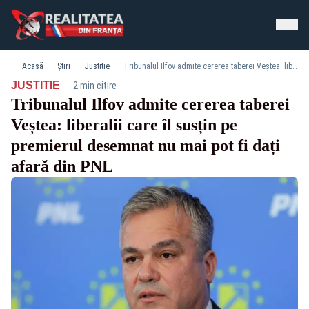
Acasă
Știri
Justitie
Tribunalul Ilfov admite cererea taberei Veștea: liberalii care îl susțin pe premierul desemnat nu mai pot fi dați afară din PNL
·
JUSTITIE
2 min citire
Tribunalul Ilfov admite cererea taberei
Veștea: liberalii care îl susțin pe
premierul desemnat nu mai pot fi dați
afară din PNL