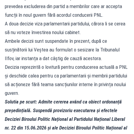
prevedea excluderea din partid a membrilor care ar accepta
funcții în noul guvern fără acordul conducerii PNL.
A doua decizie viza parlamentarii partidului, cărora li se cerea
să nu voteze învestirea noului cabinet.
Ambele decizii sunt suspendate în prezent, după ce
susținătorii lui Veștea au formulat o sesizare la Tribunalul
Ilfov, iar instanța a dat câștig de cauză acestora.
Decizia reprezintă o lovitură pentru conducerea actuală a PNL
și deschide calea pentru ca parlamentarii și membrii partidului
să acționeze fără teama sancțiunilor interne în privința noului
guvern.
Solutia pe scurt: Admite cererea având ca obiect ordonanță
președințială. Suspendă provizoriu executarea și efectele
Deciziei Biroului Politic Național al Partidului Național Liberal
nr. 22 din 15.06.2026 și ale Deciziei Biroului Politic Național al