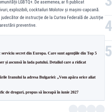
omunității LGBTQ+. De asemenea, ar fi publicat
vuri, explozibili, cocktailuri Molotov și mașini-capcană.
judecător de instrucție de la Curtea Federală de Justiție
arestării preventive.
serviciu secret din Europa. Care sunt agenţiile din Top 5
r și ascunsă în lada patului. Detaliul care a ridicat
le Iranului la adresa Bulgariei: „Vom apăra orice aliat
ic de droguri, propus să înceapă în iunie 2027