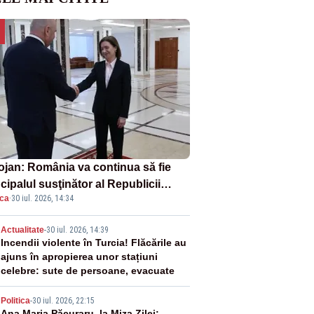
ojan: România va continua să fie
cipalul susţinător al Republicii
ica
·
30 iul. 2026, 14:34
dova la nivelul Uniunii Europene
2
Actualitate
-
30 iul. 2026, 14:39
Incendii violente în Turcia! Flăcările au
ajuns în apropierea unor stațiuni
celebre: sute de persoane, evacuate
Politica
-
30 iul. 2026, 22:15
Ana Maria Păcuraru, la Miza Zilei: