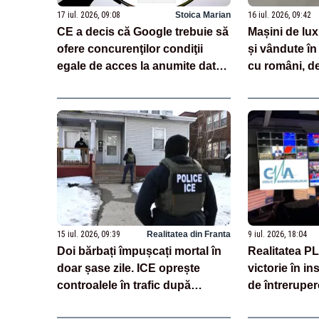
17 iul. 2026, 09:08
Stoica Marian
16 iul. 2026, 09:42
CE a decis că Google trebuie să
Mașini de lux
ofere concurenţilor condiţii
și vândute î
egale de acces la anumite date
cu români, de
ale motorului său de căutare
urma unei op
internațional
15 iul. 2026, 09:39
Realitatea din Franta
9 iul. 2026, 18:04
Doi bărbați împușcați mortal în
Realitatea P
doar șase zile. ICE oprește
victorie în i
controalele în trafic după
de întreruper
intervențiile controversate ale
Televiziunii 