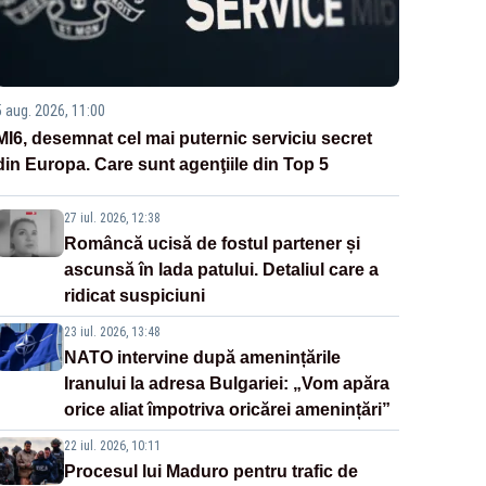
5 aug. 2026, 11:00
MI6, desemnat cel mai puternic serviciu secret
din Europa. Care sunt agenţiile din Top 5
27 iul. 2026, 12:38
Româncă ucisă de fostul partener și
ascunsă în lada patului. Detaliul care a
ridicat suspiciuni
23 iul. 2026, 13:48
NATO intervine după amenințările
Iranului la adresa Bulgariei: „Vom apăra
orice aliat împotriva oricărei amenințări”
22 iul. 2026, 10:11
Procesul lui Maduro pentru trafic de