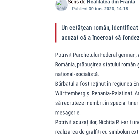
Scris de
Realitatea din Franta
Publicat:
30 iun. 2026, 14:18
Un cetățean român, identificat 
acuzat că a încercat să fondez
Potrivit Parchetului Federal german, a
România, prăbușirea statului român și
național-socialistă.
Bărbatul a fost reținut în regiunea E
Württemberg și Renania-Palatinat. Anc
să recruteze membri, în special tiner
mesagerie.
Potrivit acuzațiilor, Nichita P. i-ar fi
realizarea de graffiti cu simboluri ex