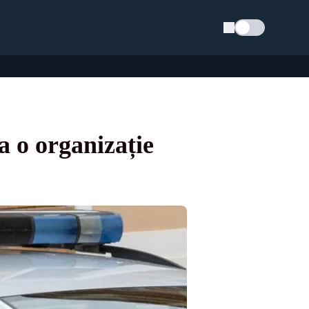
Schimba tema
 o organizație