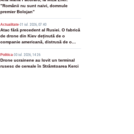
3
”Românii nu sunt naivi, domnule
premier Bolojan”
4
Actualitate
-
31 iul. 2026, 07:40
Atac fără precedent al Rusiei. O fabrică
de drone din Kiev deținută de o
companie americană, distrusă de o
rachetă rusească
5
Politica
-
30 iul. 2026, 14:26
Drone ucrainene au lovit un terminal
rusesc de cereale în Strâmtoarea Kerci