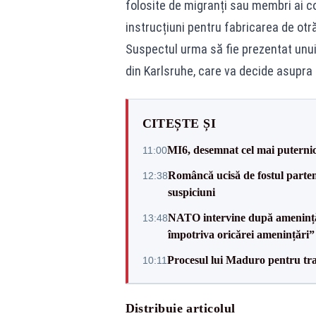
folosite de migranți sau membri ai c
instrucțiuni pentru fabricarea de otră
Suspectul urma să fie prezentat unui 
din Karlsruhe, care va decide asupra 
CITEȘTE ȘI
MI6, desemnat cel mai puternic 
11:00
Româncă ucisă de fostul partene
12:38
suspiciuni
NATO intervine după amenințări
13:48
împotriva oricărei amenințări”
Procesul lui Maduro pentru traf
10:11
Distribuie articolul