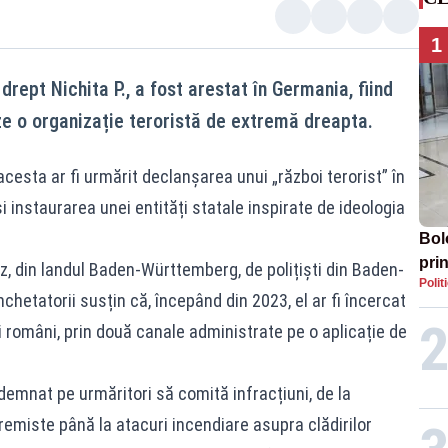
1
drept Nichita P., a fost arestat în Germania, fiind
e o organizație teroristă de extremă dreapta.
cesta ar fi urmărit declanșarea unui „război terorist” în
 instaurarea unei entități statale inspirate de ideologia
Bol
prin
nz, din landul Baden-Württemberg, de polițiști din Baden-
Polit
Mol
hetatorii susțin că, începând din 2023, el ar fi încercat
i români, prin două canale administrate pe o aplicație de
 îndemnat pe urmăritori să comită infracțiuni, de la
tremiste până la atacuri incendiare asupra clădirilor