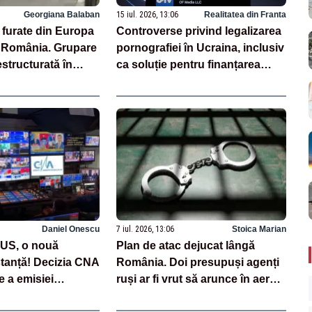
Georgiana Balaban
15 iul. 2026, 13:06
Realitatea din Franta
 furate din Europa
Controverse privind legalizarea
n România. Grupare
pornografiei în Ucraina, inclusiv
structurată în
ca soluție pentru finanțarea
erațiuni
războiului. Fost premier: „Ar
e
transforma țara în PornHub”
Daniel Onescu
7 iul. 2026, 13:06
Stoica Marian
LUS, o nouă
Plan de atac dejucat lângă
nstanță! Decizia CNA
România. Doi presupuși agenți
e a emisiei
ruși ar fi vrut să arunce în aer
Poporului,
fabrici de armament din