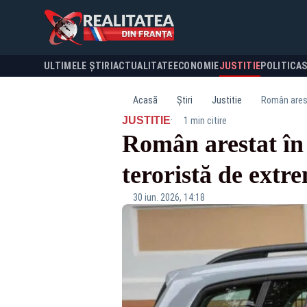
ULTIMELE ȘTIRI
ACTUALITATE
ECONOMIE
JUSTITIE
POLITICA
Acasă
Știri
Justitie
Român arest
·
JUSTITIE
1 min citire
Român arestat în
teroristă de extr
30 iun. 2026, 14:18