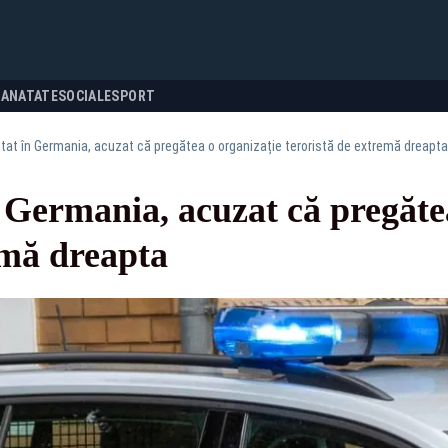
SANATATE
SOCIALE
SPORT
at în Germania, acuzat că pregătea o organizație teroristă de extremă dreapta
 Germania, acuzat că pregătea
emă dreapta