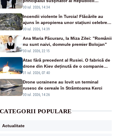
principalul susţinător al Republicii
Moldova la nivelul Uniunii Europene
30 iul. 2026, 14:34
Incendii violente în Turcia! Flăcările au
ajuns în apropierea unor stațiuni celebre:
sute de persoane, evacuate
30 iul. 2026, 14:39
Ana Maria Păcuraru, la Miza Zilei: ”Românii
nu sunt naivi, domnule premier Bolojan”
30 iul. 2026, 22:15
Atac fără precedent al Rusiei. O fabrică de
drone din Kiev deținută de o companie
americană, distrusă de o rachetă rusească
31 iul. 2026, 07:40
Drone ucrainene au lovit un terminal
rusesc de cereale în Strâmtoarea Kerci
30 iul. 2026, 14:26
CATEGORII POPULARE
Actualitate