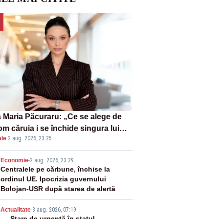
 Maria Păcuraru: „Ce se alege de
om căruia i se închide singura lui
ale
·
2 aug. 2026, 23:25
tiță?”
2
Economie
-
2 aug. 2026, 23:29
Centralele pe cărbune, închise la
ordinul UE. Ipocrizia guvernului
Bolojan-USR după starea de alertă
Actualitate
-
3 aug. 2026, 07:19
Stare de urgență în statul