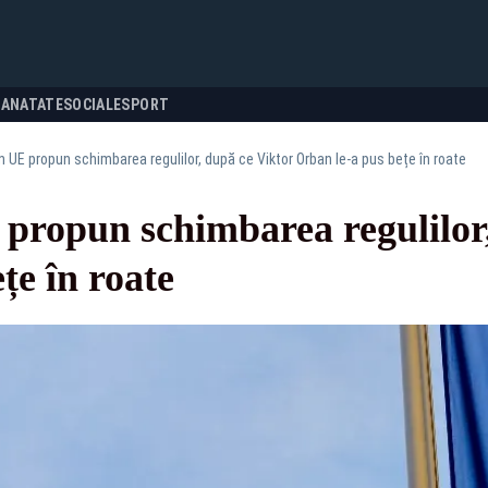
SANATATE
SOCIALE
SPORT
in UE propun schimbarea regulilor, după ce Viktor Orban le-a pus bețe în roate
 propun schimbarea regulilor
țe în roate