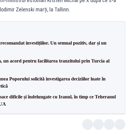
rim-ministrul estonian Kristen Michal pe X după ce s-a
odimir Zelenski marți, la Tallinn.
recomandat investițiilor. Un semnal pozitiv, dar și un
un acord pentru facilitarea tranzitului prin Turcia al
a Poporului solicită investigarea deciziilor luate în
tică
ce dificile și îndelungate cu Iranul, în timp ce Teheranul
SUA