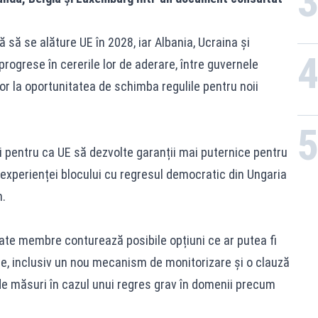
 să se alăture UE în 2028, iar Albania, Ucraina și
ogrese în cererile lor de aderare, între guvernele
tor la oportunitatea de schimba regulile pentru noii
i pentru ca UE să dezvolte garanții mai puternice pentru
a experienței blocului cu regresul democratic din Ungaria
n.
ate membre conturează posibile opțiuni ce ar putea fi
are, inclusiv un nou mecanism de monitorizare și o clauză
de măsuri în cazul unui regres grav în domenii precum