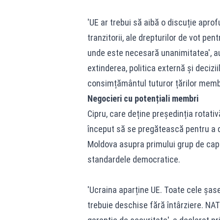
'UE ar trebui să aibă o discuție aprof
tranzitorii, ale drepturilor de vot pe
unde este necesară unanimitatea', au
extinderea, politica externă și decizi
consimțământul tuturor țărilor memb
Negocieri cu potențiali membri
Cipru, care deține președinția rotati
început să se pregătească pentru a d
Moldova asupra primului grup de capi
standardele democratice.
'Ucraina aparține UE. Toate cele șase
trebuie deschise fără întârziere. N