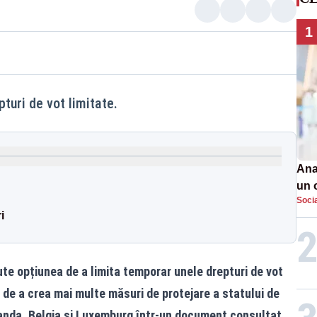
1
turi de vot limitate.
Ana
un 
Soci
por
i
te opțiunea de a limita temporar unele drepturi de vot
și de a crea mai multe măsuri de protejare a statului de
landa, Belgia și Luxemburg într-un document consultat