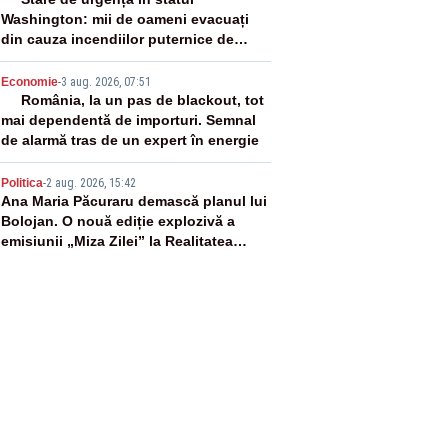
3
Washington: mii de oameni evacuați
din cauza incendiilor puternice de
vegetație
4
Economie
-
3 aug. 2026, 07:51
România, la un pas de blackout, tot
mai dependentă de importuri. Semnal
de alarmă tras de un expert în energie
5
Politica
-
2 aug. 2026, 15:42
Ana Maria Păcuraru demască planul lui
Bolojan. O nouă ediție explozivă a
emisiunii „Miza Zilei” la Realitatea
PLUS