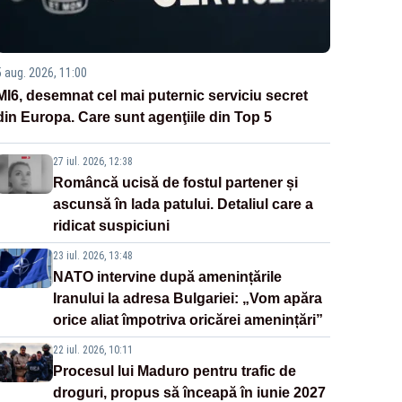
5 aug. 2026, 11:00
MI6, desemnat cel mai puternic serviciu secret
din Europa. Care sunt agenţiile din Top 5
27 iul. 2026, 12:38
Româncă ucisă de fostul partener și
ascunsă în lada patului. Detaliul care a
ridicat suspiciuni
23 iul. 2026, 13:48
NATO intervine după amenințările
Iranului la adresa Bulgariei: „Vom apăra
orice aliat împotriva oricărei amenințări”
22 iul. 2026, 10:11
Procesul lui Maduro pentru trafic de
droguri, propus să înceapă în iunie 2027