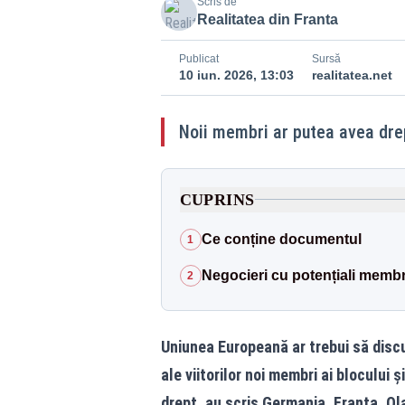
Scris de
Realitatea din Franta
Publicat
Sursă
10 iun. 2026, 13:03
realitatea.net
Noii membri ar putea avea drep
CUPRINS
Ce conține documentul
1
Negocieri cu potențiali membr
2
Uniunea Europeană ar trebui să discu
ale viitorilor noi membri ai blocului 
drept, au scris Germania, Franța, O