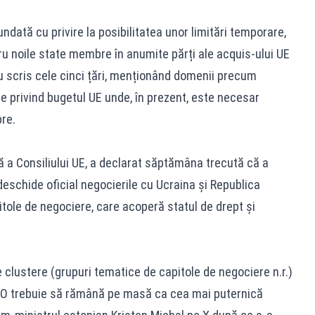
undată cu privire la posibilitatea unor limitări temporare,
ntru noile state membre în anumite părți ale acquis-ului UE
 scris cele cinci țări, menționând domenii precum
ile privind bugetul UE unde, în prezent, este necesar
re.
vă a Consiliului UE, a declarat săptămâna trecută că a
eschide oficial negocierile cu Ucraina și Republica
tole de negociere, care acoperă statul de drept și
 clustere (grupuri tematice de capitole de negociere n.r.)
ATO trebuie să rămână pe masă ca cea mai puternică