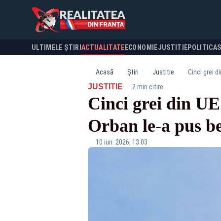
ULTIMELE ȘTIRI
ACTUALITATE
ECONOMIE
JUSTITIE
POLITICA
Acasă
Știri
Justitie
Cinci grei d
·
JUSTITIE
2 min citire
Cinci grei din UE
Orban le-a pus be
10 iun. 2026, 13:03