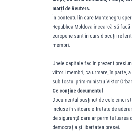
marți de Reuters.
În contextul în care Muntenegru speră
Republica Moldova încearcă să facă pr
europene sunt în curs discuții referi
membri.
Unele capitale fac în prezent presiun
viitorii membri, ca urmare, în parte, 
sub fostul prim-ministru Viktor Orba
Ce conține documentul
Documentul susținut de cele cinci st
incluse în viitoarele tratate de ader
de siguranță care ar permite luarea 
democrația și libertatea presei.