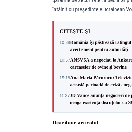
garanție de securitate', a declarat p
întâlnit cu președintele ucrainean Vol
CITEȘTE ȘI
România își păstrează ratingul 
10:38
avertisment pentru autorități
ANSVSA a negociat, la Ankara, 
10:57
carcaselor de ovine și bovine
Ana Maria Păcuraru: Televiziune
15:18
această perioadă de criză enege
JD Vance anunță negocieri de pa
11:27
neagă existența discuțiilor cu 
Distribuie articolul