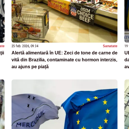
ate
25 feb. 2026, 09:34
Sanatate
19 
ii
Alertă alimentară în UE: Zeci de tone de carne de
UE
vită din Brazilia, contaminate cu hormon interzis,
da
au ajuns pe piață
av