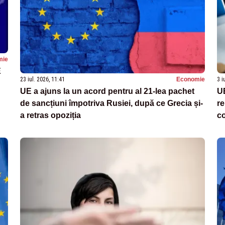
mie
E
23 iul. 2026, 11:41
Economie
3 i
UE a ajuns la un acord pentru al 21-lea pachet
UE
de sancțiuni împotriva Rusiei, după ce Grecia și-
re
a retras opoziția
c