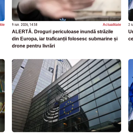
itie
9 iun. 2026, 14:58
Actualitate
2 i
ALERTĂ. Droguri periculoase inundă străzile
U
din Europa, iar traficanții folosesc submarine și
ce
drone pentru livrări