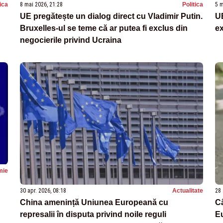
tica
8 mai 2026, 21:28
Politica
5 m
UE pregătește un dialog direct cu Vladimir Putin.
UE
Bruxelles-ul se teme că ar putea fi exclus din
ex
negocierile privind Ucraina
mie
30 apr. 2026, 08:18
Actualitate
28 
China amenință Uniunea Europeană cu
Câ
represalii în disputa privind noile reguli
E