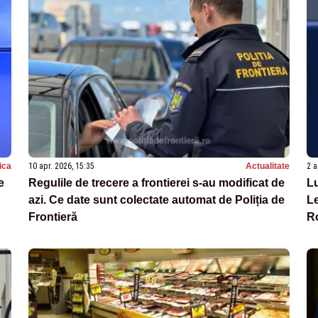
tica
10 apr. 2026, 15:35
Actualitate
2 a
e
Regulile de trecere a frontierei s-au modificat de
Lu
azi. Ce date sunt colectate automat de Poliția de
Le
Frontieră
R