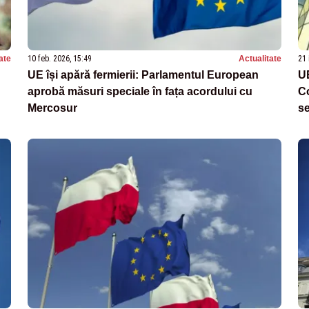
ate
10 feb. 2026, 15:49
Actualitate
21 
UE își apără fermierii: Parlamentul European
UE
aprobă măsuri speciale în fața acordului cu
C
Mercosur
se
Br