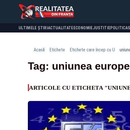
ULTIMELE ȘTIRI
ACTUALITATE
ECONOMIE
JUSTITIE
POLITICA
Acasă
Etichete
Etichete care încep cu U
uniun
Tag: uniunea europ
ARTICOLE CU ETICHETA "UNIUN