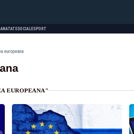
SANATATE
SOCIALE
SPORT
ea europeana
eana
EA EUROPEANA"