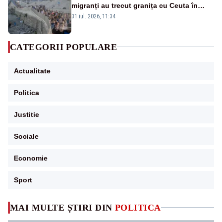
migranți au trecut granița cu Ceuta în
ultimele 24 de ore. Bilanțul morților a
31 iul. 2026, 11:34
ajuns la 19
CATEGORII POPULARE
Actualitate
Politica
Justitie
Sociale
Economie
Sport
MAI MULTE ȘTIRI DIN
POLITICA