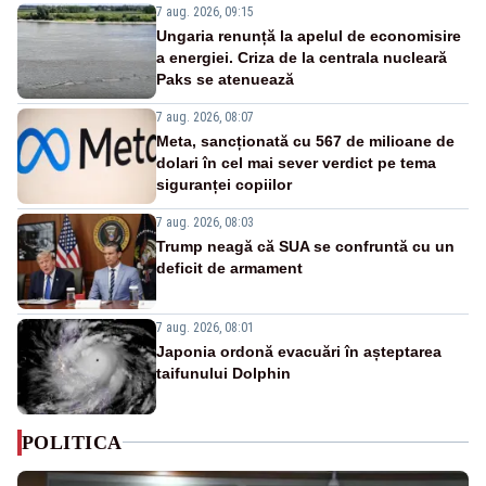
7 aug. 2026, 09:15
Ungaria renunță la apelul de economisire
a energiei. Criza de la centrala nucleară
Paks se atenuează
7 aug. 2026, 08:07
Meta, sancționată cu 567 de milioane de
dolari în cel mai sever verdict pe tema
siguranței copiilor
7 aug. 2026, 08:03
Trump neagă că SUA se confruntă cu un
deficit de armament
7 aug. 2026, 08:01
Japonia ordonă evacuări în așteptarea
taifunului Dolphin
POLITICA