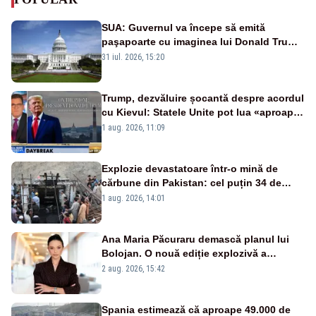
SUA: Guvernul va începe să emită
paşapoarte cu imaginea lui Donald Trump
începând cu 8 august
31 iul. 2026, 15:20
Trump, dezvăluire șocantă despre acordul
cu Kievul: Statele Unite pot lua «aproape
tot ce vor» din minele Ucrainei”
1 aug. 2026, 11:09
Explozie devastatoare într-o mină de
cărbune din Pakistan: cel puțin 34 de
morți - VIDEO
1 aug. 2026, 14:01
Ana Maria Păcuraru demască planul lui
Bolojan. O nouă ediție explozivă a
emisiunii „Miza Zilei” la Realitatea PLUS
2 aug. 2026, 15:42
Spania estimează că aproape 49.000 de