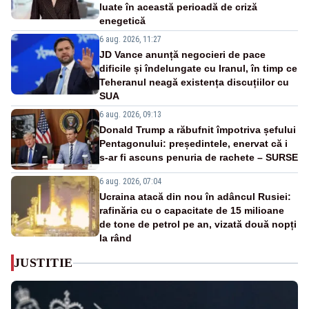
luate în această perioadă de criză
enegetică
6 aug. 2026, 11:27
JD Vance anunță negocieri de pace
dificile și îndelungate cu Iranul, în timp ce
Teheranul neagă existența discuțiilor cu
SUA
6 aug. 2026, 09:13
Donald Trump a răbufnit împotriva șefului
Pentagonului: președintele, enervat că i
s-ar fi ascuns penuria de rachete – SURSE
6 aug. 2026, 07:04
Ucraina atacă din nou în adâncul Rusiei:
rafinăria cu o capacitate de 15 milioane
de tone de petrol pe an, vizată două nopți
la rând
JUSTITIE