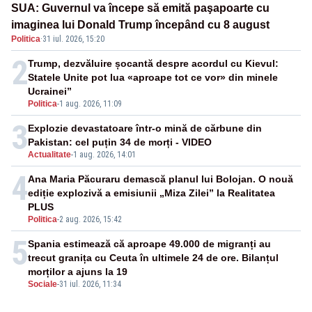
SUA: Guvernul va începe să emită paşapoarte cu
imaginea lui Donald Trump începând cu 8 august
Politica
·
31 iul. 2026, 15:20
2
Trump, dezvăluire șocantă despre acordul cu Kievul:
Statele Unite pot lua «aproape tot ce vor» din minele
Ucrainei”
Politica
-
1 aug. 2026, 11:09
3
Explozie devastatoare într-o mină de cărbune din
Pakistan: cel puțin 34 de morți - VIDEO
Actualitate
-
1 aug. 2026, 14:01
4
Ana Maria Păcuraru demască planul lui Bolojan. O nouă
ediție explozivă a emisiunii „Miza Zilei” la Realitatea
PLUS
Politica
-
2 aug. 2026, 15:42
5
Spania estimează că aproape 49.000 de migranți au
trecut granița cu Ceuta în ultimele 24 de ore. Bilanțul
morților a ajuns la 19
Sociale
-
31 iul. 2026, 11:34