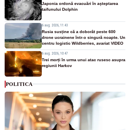
Japonia ordonă evacuări în așteptarea
taifunului Dolphin
6 aug. 2026, 11:43
Rusia susține că a doborât peste 600
drone ucrainene într-o singură noapte. Un
centru logistic Wildberries, avariat VIDEO
6 aug. 2026, 10:47
Trei morți în urma unui atac rusesc asupra
regiunii Harkov
POLITICA