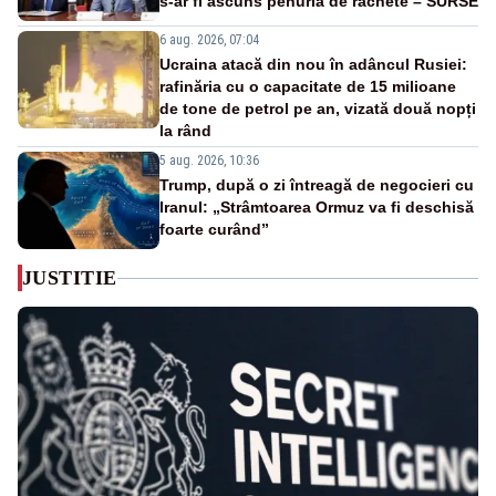
s-ar fi ascuns penuria de rachete – SURSE
6 aug. 2026, 07:04
Ucraina atacă din nou în adâncul Rusiei:
rafinăria cu o capacitate de 15 milioane
de tone de petrol pe an, vizată două nopți
la rând
5 aug. 2026, 10:36
Trump, după o zi întreagă de negocieri cu
Iranul: „Strâmtoarea Ormuz va fi deschisă
foarte curând”
JUSTITIE