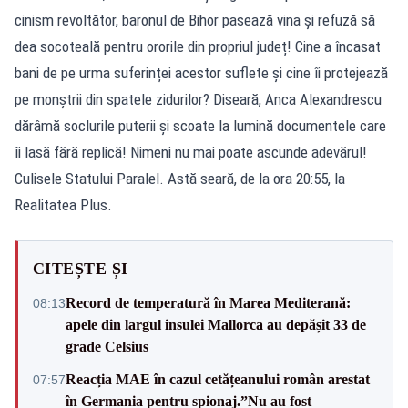
cinism revoltător, baronul de Bihor pasează vina și refuză să
dea socoteală pentru ororile din propriul județ! ​Cine a încasat
bani de pe urma suferinței acestor suflete și cine îi protejează
pe monștrii din spatele zidurilor? ​Diseară, Anca Alexandrescu
dărâmă soclurile puterii și scoate la lumină documentele care
îi lasă fără replică! Nimeni nu mai poate ascunde adevărul! ​
Culisele Statului Paralel. Astă seară, de la ora 20:55, la
Realitatea Plus.
CITEȘTE ȘI
Record de temperatură în Marea Mediterană:
08:13
apele din largul insulei Mallorca au depășit 33 de
grade Celsius
Reacția MAE în cazul cetățeanului român arestat
07:57
în Germania pentru spionaj.”Nu au fost