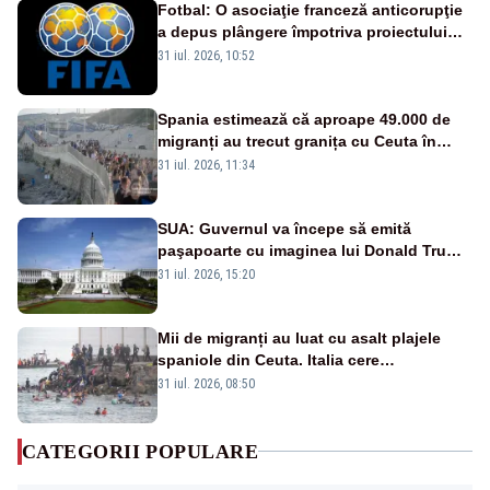
Fotbal: O asociaţie franceză anticorupţie
a depus plângere împotriva proiectului
FIFA
31 iul. 2026, 10:52
Spania estimează că aproape 49.000 de
migranți au trecut granița cu Ceuta în
ultimele 24 de ore. Bilanțul morților a
31 iul. 2026, 11:34
ajuns la 19
SUA: Guvernul va începe să emită
paşapoarte cu imaginea lui Donald Trump
începând cu 8 august
31 iul. 2026, 15:20
Mii de migranți au luat cu asalt plajele
spaniole din Ceuta. Italia cere
suspendarea Spaniei din Schengen
31 iul. 2026, 08:50
CATEGORII POPULARE