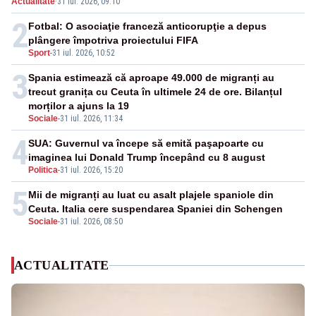
Actualitate
·
31 iul. 2026, 09:10
2
Fotbal: O asociaţie franceză anticorupţie a depus
plângere împotriva proiectului FIFA
Sport
-
31 iul. 2026, 10:52
3
Spania estimează că aproape 49.000 de migranți au
trecut granița cu Ceuta în ultimele 24 de ore. Bilanțul
morților a ajuns la 19
Sociale
-
31 iul. 2026, 11:34
4
SUA: Guvernul va începe să emită paşapoarte cu
imaginea lui Donald Trump începând cu 8 august
Politica
-
31 iul. 2026, 15:20
5
Mii de migranți au luat cu asalt plajele spaniole din
Ceuta. Italia cere suspendarea Spaniei din Schengen
Sociale
-
31 iul. 2026, 08:50
ACTUALITATE