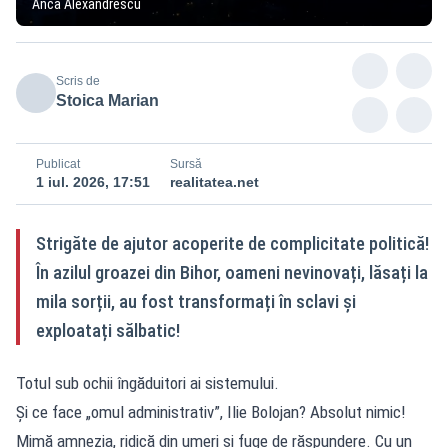
Anca Alexandrescu
Scris de
Stoica Marian
Publicat
Sursă
1 iul. 2026, 17:51
realitatea.net
Strigăte de ajutor acoperite de complicitate politică!
În azilul groazei din Bihor, oameni nevinovați, lăsați la
mila sorții, au fost transformați în sclavi și
exploatați sălbatic!
Totul sub ochii îngăduitori ai sistemului.
​Și ce face „omul administrativ”, Ilie Bolojan? Absolut nimic!
Mimă amnezia, ridică din umeri și fuge de răspundere. Cu un