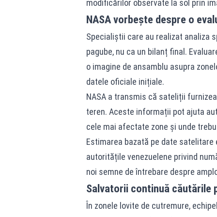
modificărilor observate la sol prin ima
NASA vorbește despre o evalu
Specialiștii care au realizat analiza s
pagube, nu ca un bilanț final. Evaluar
o imagine de ansamblu asupra zonelor
datele oficiale inițiale.
NASA a transmis că sateliții furnizea
teren. Aceste informații pot ajuta aut
cele mai afectate zone și unde trebui
Estimarea bazată pe date satelitare
autoritățile venezuelene privind numă
noi semne de întrebare despre amploa
Salvatorii continuă căutările 
În zonele lovite de cutremure, echipe