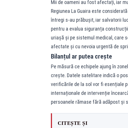
Mii de oameni au fost afectați, iar mu
Regiunea La Guaira este considerată u
întregi s-au prăbușit, iar salvatorii lu
pentru a evalua siguranța construcți
uriașă și pe sistemul medical, care s
afectate și cu nevoia urgentă de spr
Bilanțul ar putea crește
Pe măsură ce echipele ajung în zonele
crește. Datele satelitare indică o pos
verificările de la sol vor fi esențiale 
internaționale de intervenție încearcă
persoanele rămase fără adăpost și s
CITEȘTE ȘI