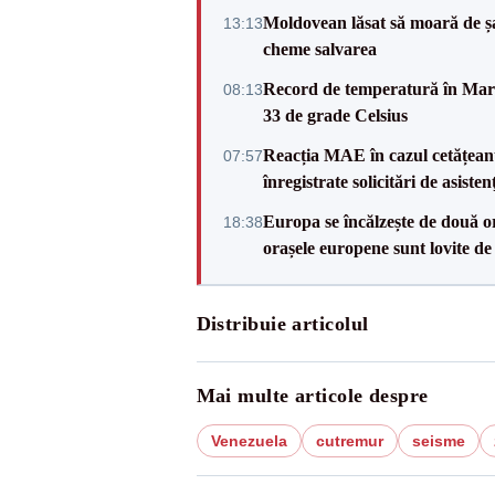
Moldovean lăsat să moară de șa
13:13
cheme salvarea
Record de temperatură în Marea
08:13
33 de grade Celsius
Reacția MAE în cazul cetățean
07:57
înregistrate solicitări de asiste
Europa se încălzește de două or
18:38
orașele europene sunt lovite de
Distribuie articolul
Mai multe articole despre
Venezuela
cutremur
seisme