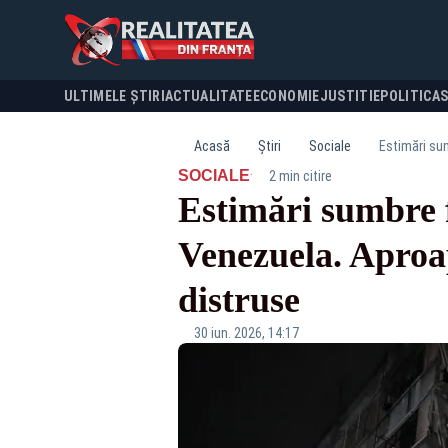
ULTIMELE ȘTIRI
ACTUALITATE
ECONOMIE
JUSTITIE
POLITICA
Acasă
Știri
Sociale
Estimări sum
·
SOCIALE
2 min citire
Estimări sumbre 
Venezuela. Aproape
distruse
30 iun. 2026, 14:17