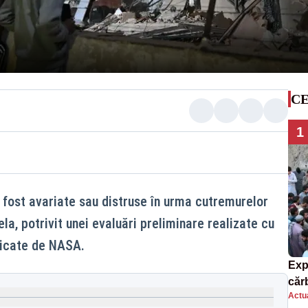
CE
1
i fost avariate sau distruse în urma cutremurelor
la, potrivit unei evaluări preliminare realizate cu
blicate de NASA.
Exp
căr
Actua
mor