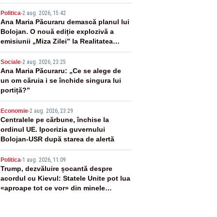
2
Politica
-
2 aug. 2026, 15:42
Ana Maria Păcuraru demască planul lui
Bolojan. O nouă ediție explozivă a
emisiunii „Miza Zilei” la Realitatea
PLUS
3
Sociale
-
2 aug. 2026, 23:25
Ana Maria Păcuraru: „Ce se alege de
un om căruia i se închide singura lui
portiță?”
4
Economie
-
2 aug. 2026, 23:29
Centralele pe cărbune, închise la
ordinul UE. Ipocrizia guvernului
Bolojan-USR după starea de alertă
5
Politica
-
1 aug. 2026, 11:09
Trump, dezvăluire șocantă despre
acordul cu Kievul: Statele Unite pot lua
«aproape tot ce vor» din minele
Ucrainei”