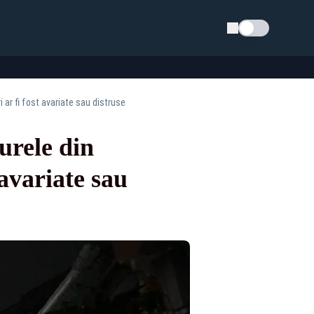
Schimba tema
ar fi fost avariate sau distruse
rele din
 avariate sau