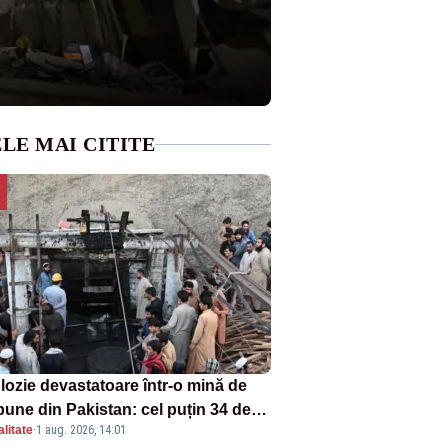
LE MAI CITITE
lozie devastatoare într-o mină de
bune din Pakistan: cel puțin 34 de
litate
·
1 aug. 2026, 14:01
ți - VIDEO