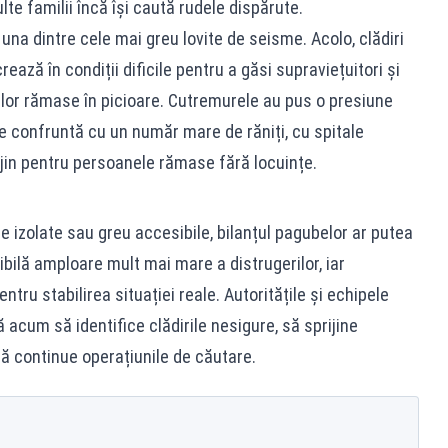
lte familii încă își caută rudele dispărute.
na dintre cele mai greu lovite de seisme. Acolo, clădiri
crează în condiții dificile pentru a găsi supraviețuitori și
ilor rămase în picioare. Cutremurele au pus o presiune
e confruntă cu un număr mare de răniți, cu spitale
ijin pentru persoanele rămase fără locuințe.
 izolate sau greu accesibile, bilanțul pagubelor ar putea
ibilă amploare mult mai mare a distrugerilor, iar
pentru stabilirea situației reale. Autoritățile și echipele
 acum să identifice clădirile nesigure, să sprijine
ă continue operațiunile de căutare.