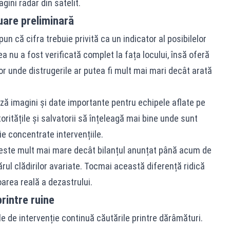
gini radar din satelit.
are preliminară
pun că cifra trebuie privită ca un indicator al posibilelor
ea nu a fost verificată complet la fața locului, însă oferă
 unde distrugerile ar putea fi mult mai mari decât arată
ză imagini și date importante pentru echipele aflate pe
oritățile și salvatorii să înțeleagă mai bine unde sunt
e concentrate intervențiile.
 este mult mai mare decât bilanțul anunțat până acum de
rul clădirilor avariate. Tocmai această diferență ridică
rea reală a dezastrului.
printre ruine
le de intervenție continuă căutările printre dărâmături.