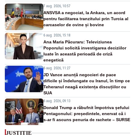
7 aug. 2026, 10:57
ANSVSA a negociat, la Ankara, un acord
pentru facilitarea tranzitului prin Turcia al
carcaselor de ovine și bovine
6 aug. 2026, 15:18
Ana Maria Păcuraru: Televiziunea
Poporului solicită investigarea deciziilor
luate în această perioadă de criză
enegetică
6 aug. 2026, 11:27
JD Vance anunță negocieri de pace
dificile și îndelungate cu Iranul, în timp ce
Teheranul neagă existența discuțiilor cu
SUA
6 aug. 2026, 09:13
Donald Trump a răbufnit împotriva șefului
Pentagonului: președintele, enervat că i
s-ar fi ascuns penuria de rachete – SURSE
JUSTITIE