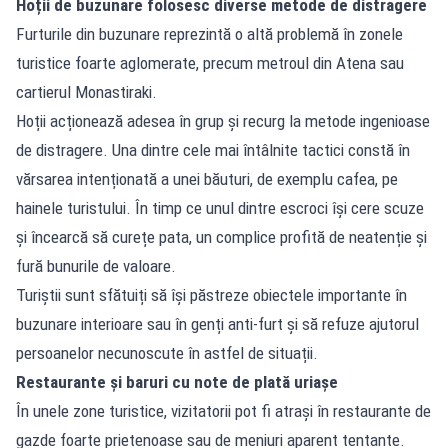
Hoții de buzunare folosesc diverse metode de distragere
Furturile din buzunare reprezintă o altă problemă în zonele
turistice foarte aglomerate, precum metroul din Atena sau
cartierul Monastiraki.
Hoții acționează adesea în grup și recurg la metode ingenioase
de distragere. Una dintre cele mai întâlnite tactici constă în
vărsarea intenționată a unei băuturi, de exemplu cafea, pe
hainele turistului. În timp ce unul dintre escroci își cere scuze
și încearcă să curețe pata, un complice profită de neatenție și
fură bunurile de valoare.
Turiștii sunt sfătuiți să își păstreze obiectele importante în
buzunare interioare sau în genți anti-furt și să refuze ajutorul
persoanelor necunoscute în astfel de situații.
Restaurante și baruri cu note de plată uriașe
În unele zone turistice, vizitatorii pot fi atrași în restaurante de
gazde foarte prietenoase sau de meniuri aparent tentante.