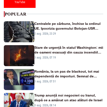
YouTube
POPULAR
Centralele pe cărbune, închise la ordinul
UE. Ipocrizia guvernului Bolojan-USR
după starea de alertă
2 aug. 2026, 23:29
Stare de urgență în statul Washington: mii
de oameni evacuați din cauza incendiilor
puternice de vegetație
3 aug. 2026, 07:19
România, la un pas de blackout, tot mai
dependentă de importuri. Semnal de
alarmă tras de un expert în energie
3 aug. 2026, 07:51
Trump anunță noi negocieri cu Iranul,
după ce a amânat un atac alături de Israel
3 aug. 2026, 08:14