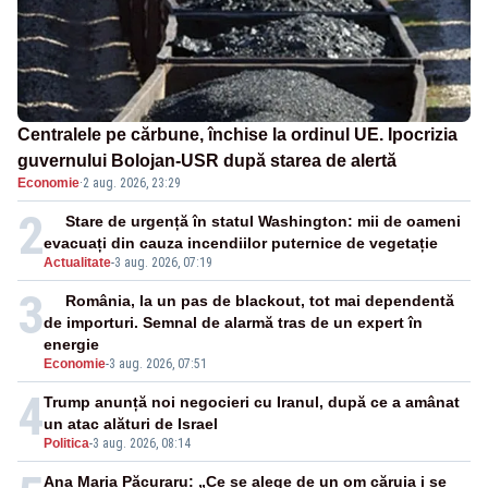
Centralele pe cărbune, închise la ordinul UE. Ipocrizia
guvernului Bolojan-USR după starea de alertă
Economie
·
2 aug. 2026, 23:29
2
Stare de urgență în statul Washington: mii de oameni
evacuați din cauza incendiilor puternice de vegetație
Actualitate
-
3 aug. 2026, 07:19
3
România, la un pas de blackout, tot mai dependentă
de importuri. Semnal de alarmă tras de un expert în
energie
Economie
-
3 aug. 2026, 07:51
4
Trump anunță noi negocieri cu Iranul, după ce a amânat
un atac alături de Israel
Politica
-
3 aug. 2026, 08:14
Ana Maria Păcuraru: „Ce se alege de un om căruia i se