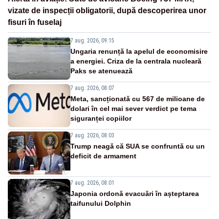
vizate de inspecții obligatorii, după descoperirea unor
fisuri în fuselaj
7 aug. 2026, 09:15
Ungaria renunță la apelul de economisire
a energiei. Criza de la centrala nucleară
Paks se atenuează
7 aug. 2026, 08:07
Meta, sancționată cu 567 de milioane de
dolari în cel mai sever verdict pe tema
siguranței copiilor
7 aug. 2026, 08:03
Trump neagă că SUA se confruntă cu un
deficit de armament
7 aug. 2026, 08:01
Japonia ordonă evacuări în așteptarea
taifunului Dolphin