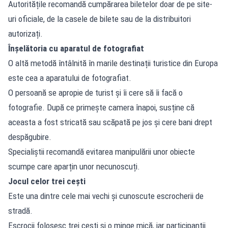
Autoritățile recomandă cumpărarea biletelor doar de pe site-
uri oficiale, de la casele de bilete sau de la distribuitori
autorizați.
Înșelătoria cu aparatul de fotografiat
O altă metodă întâlnită în marile destinații turistice din Europa
este cea a aparatului de fotografiat.
O persoană se apropie de turist și îi cere să îi facă o
fotografie. După ce primește camera înapoi, susține că
aceasta a fost stricată sau scăpată pe jos și cere bani drept
despăgubire.
Specialiștii recomandă evitarea manipulării unor obiecte
scumpe care aparțin unor necunoscuți.
Jocul celor trei cești
Este una dintre cele mai vechi și cunoscute escrocherii de
stradă.
Escrocii folosesc trei cești și o minge mică, iar participanții