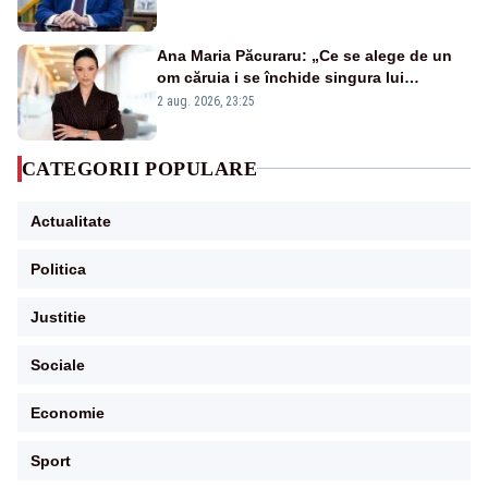
Ana Maria Păcuraru: „Ce se alege de un
om căruia i se închide singura lui
portiță?”
2 aug. 2026, 23:25
CATEGORII POPULARE
Actualitate
Politica
Justitie
Sociale
Economie
Sport