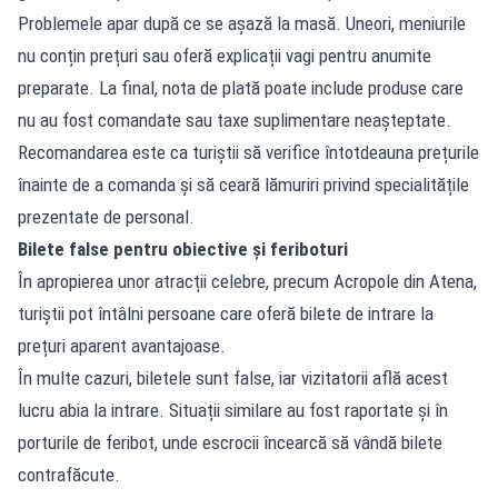
Problemele apar după ce se așază la masă. Uneori, meniurile
nu conțin prețuri sau oferă explicații vagi pentru anumite
preparate. La final, nota de plată poate include produse care
nu au fost comandate sau taxe suplimentare neașteptate.
Recomandarea este ca turiștii să verifice întotdeauna prețurile
înainte de a comanda și să ceară lămuriri privind specialitățile
prezentate de personal.
Bilete false pentru obiective și feriboturi
În apropierea unor atracții celebre, precum Acropole din Atena,
turiștii pot întâlni persoane care oferă bilete de intrare la
prețuri aparent avantajoase.
În multe cazuri, biletele sunt false, iar vizitatorii află acest
lucru abia la intrare. Situații similare au fost raportate și în
porturile de feribot, unde escrocii încearcă să vândă bilete
contrafăcute.