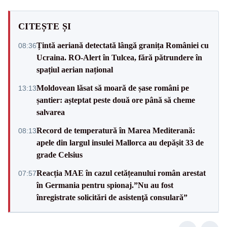
CITEȘTE ȘI
Țintă aeriană detectată lângă granița României cu
08:36
Ucraina. RO-Alert în Tulcea, fără pătrundere în
spațiul aerian național
Moldovean lăsat să moară de șase români pe
13:13
șantier: așteptat peste două ore până să cheme
salvarea
Record de temperatură în Marea Mediterană:
08:13
apele din largul insulei Mallorca au depășit 33 de
grade Celsius
Reacția MAE în cazul cetățeanului român arestat
07:57
în Germania pentru spionaj.”Nu au fost
înregistrate solicitări de asistenţă consulară”