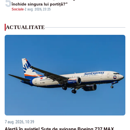
5
închide singura lui portiță?”
Sociale
-
2 aug. 2026, 23:25
ACTUALITATE
7 aug. 2026, 10:39
Alertă în aviație! Sute de avioane Boeing 737 MAX,