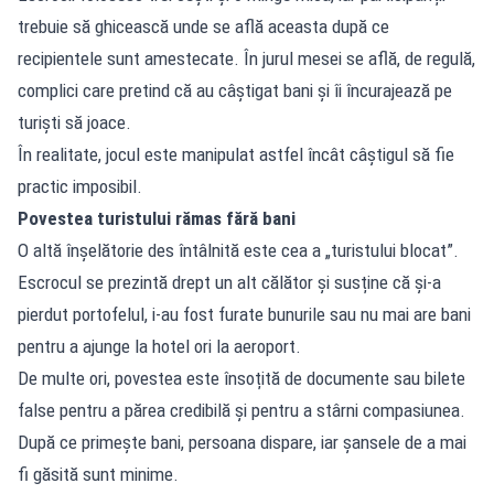
trebuie să ghicească unde se află aceasta după ce
recipientele sunt amestecate. În jurul mesei se află, de regulă,
complici care pretind că au câștigat bani și îi încurajează pe
turiști să joace.
În realitate, jocul este manipulat astfel încât câștigul să fie
practic imposibil.
Povestea turistului rămas fără bani
O altă înșelătorie des întâlnită este cea a „turistului blocat”.
Escrocul se prezintă drept un alt călător și susține că și-a
pierdut portofelul, i-au fost furate bunurile sau nu mai are bani
pentru a ajunge la hotel ori la aeroport.
De multe ori, povestea este însoțită de documente sau bilete
false pentru a părea credibilă și pentru a stârni compasiunea.
După ce primește bani, persoana dispare, iar șansele de a mai
fi găsită sunt minime.