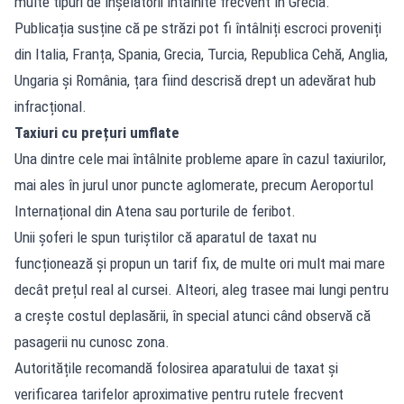
multe tipuri de înșelătorii întâlnite frecvent în Grecia.
Publicația susține că pe străzi pot fi întâlniți escroci proveniți
din Italia, Franța, Spania, Grecia, Turcia, Republica Cehă, Anglia,
Ungaria și România, țara fiind descrisă drept un adevărat hub
infracțional.
Taxiuri cu prețuri umflate
Una dintre cele mai întâlnite probleme apare în cazul taxiurilor,
mai ales în jurul unor puncte aglomerate, precum Aeroportul
Internațional din Atena sau porturile de feribot.
Unii șoferi le spun turiștilor că aparatul de taxat nu
funcționează și propun un tarif fix, de multe ori mult mai mare
decât prețul real al cursei. Alteori, aleg trasee mai lungi pentru
a crește costul deplasării, în special atunci când observă că
pasagerii nu cunosc zona.
Autoritățile recomandă folosirea aparatului de taxat și
verificarea tarifelor aproximative pentru rutele frecvent