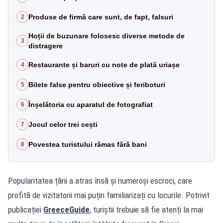
Produse de firmă care sunt, de fapt, falsuri
2
Hoții de buzunare folosesc diverse metode de
3
distragere
Restaurante și baruri cu note de plată uriașe
4
Bilete false pentru obiective și feriboturi
5
Înșelătoria cu aparatul de fotografiat
6
Jocul celor trei cești
7
Povestea turistului rămas fără bani
8
Popularitatea țării a atras însă și numeroși escroci, care
profită de vizitatorii mai puțin familiarizați cu locurile. Potrivit
publicației
GreeceGuide
, turiștii trebuie să fie atenți la mai