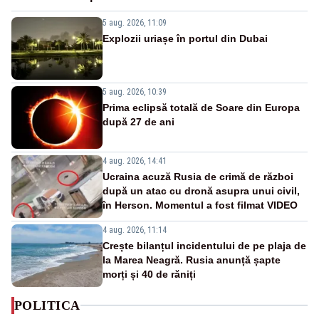
5 aug. 2026, 11:09
Explozii uriașe în portul din Dubai
5 aug. 2026, 10:39
Prima eclipsă totală de Soare din Europa
după 27 de ani
4 aug. 2026, 14:41
Ucraina acuză Rusia de crimă de război
după un atac cu dronă asupra unui civil,
în Herson. Momentul a fost filmat VIDEO
4 aug. 2026, 11:14
Crește bilanțul incidentului de pe plaja de
la Marea Neagră. Rusia anunță șapte
morți și 40 de răniți
POLITICA