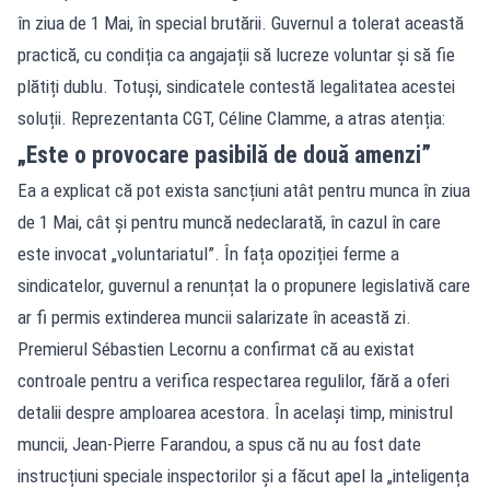
în ziua de 1 Mai, în special brutării. Guvernul a tolerat această
practică, cu condiția ca angajații să lucreze voluntar și să fie
plătiți dublu. Totuși, sindicatele contestă legalitatea acestei
soluții. Reprezentanta CGT, Céline Clamme, a atras atenția:
„Este o provocare pasibilă de două amenzi”
Ea a explicat că pot exista sancțiuni atât pentru munca în ziua
de 1 Mai, cât și pentru muncă nedeclarată, în cazul în care
este invocat „voluntariatul”. În fața opoziției ferme a
sindicatelor, guvernul a renunțat la o propunere legislativă care
ar fi permis extinderea muncii salarizate în această zi.
Premierul Sébastien Lecornu a confirmat că au existat
controale pentru a verifica respectarea regulilor, fără a oferi
detalii despre amploarea acestora. În același timp, ministrul
muncii, Jean-Pierre Farandou, a spus că nu au fost date
instrucțiuni speciale inspectorilor și a făcut apel la „inteligența