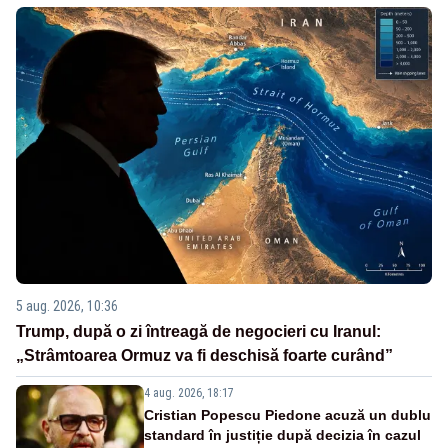
5 aug. 2026, 10:36
Trump, după o zi întreagă de negocieri cu Iranul:
„Strâmtoarea Ormuz va fi deschisă foarte curând”
4 aug. 2026, 18:17
Cristian Popescu Piedone acuză un dublu
standard în justiție după decizia în cazul