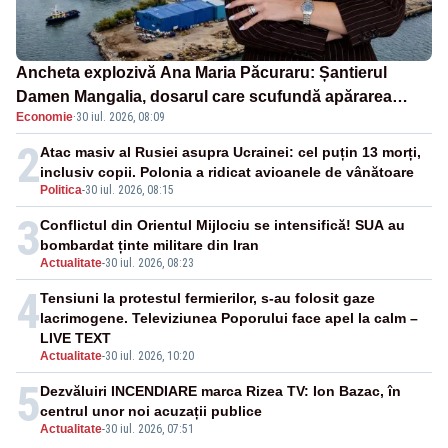
Ancheta explozivă Ana Maria Păcuraru: Șantierul
Damen Mangalia, dosarul care scufundă apărarea
Economie
·
30 iul. 2026, 08:09
României
2
Atac masiv al Rusiei asupra Ucrainei: cel puțin 13 morți,
inclusiv copii. Polonia a ridicat avioanele de vânătoare
Politica
-
30 iul. 2026, 08:15
3
Conflictul din Orientul Mijlociu se intensifică! SUA au
bombardat ținte militare din Iran
Actualitate
-
30 iul. 2026, 08:23
4
Tensiuni la protestul fermierilor, s-au folosit gaze
lacrimogene. Televiziunea Poporului face apel la calm –
LIVE TEXT
Actualitate
-
30 iul. 2026, 10:20
5
Dezvăluiri INCENDIARE marca Rizea TV: Ion Bazac, în
centrul unor noi acuzații publice
Actualitate
-
30 iul. 2026, 07:51