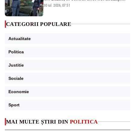
publice
30 iul. 2026, 07:51
CATEGORII POPULARE
Actualitate
Politica
Justitie
Sociale
Economie
Sport
MAI MULTE ȘTIRI DIN
POLITICA