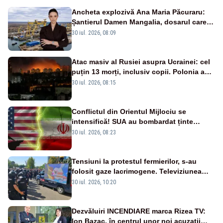
Ancheta explozivă Ana Maria Păcuraru:
Șantierul Damen Mangalia, dosarul care
scufundă apărarea României
30 iul. 2026, 08:09
Atac masiv al Rusiei asupra Ucrainei: cel
puțin 13 morți, inclusiv copii. Polonia a
ridicat avioanele de vânătoare
30 iul. 2026, 08:15
Conflictul din Orientul Mijlociu se
intensifică! SUA au bombardat ținte
militare din Iran
30 iul. 2026, 08:23
Tensiuni la protestul fermierilor, s-au
folosit gaze lacrimogene. Televiziunea
Poporului face apel la calm – LIVE TEXT
30 iul. 2026, 10:20
Dezvăluiri INCENDIARE marca Rizea TV:
Ion Bazac, în centrul unor noi acuzații