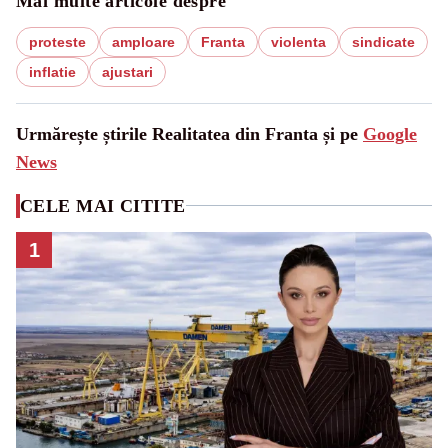
Mai multe articole despre
proteste
amploare
Franta
violenta
sindicate
inflatie
ajustari
Urmărește știrile Realitatea din Franta și pe
Google
News
CELE MAI CITITE
1