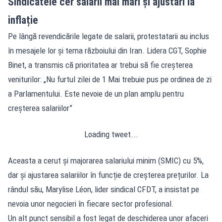
Sindicatele cer salarii mai mari și ajustări la
inflație
Pe lângă revendicările legate de salarii, protestatarii au inclus
în mesajele lor și tema războiului din Iran. Lidera CGT, Sophie
Binet, a transmis că prioritatea ar trebui să fie creșterea
veniturilor: „Nu furtul zilei de 1 Mai trebuie pus pe ordinea de zi
a Parlamentului. Este nevoie de un plan amplu pentru
creșterea salariilor”
Loading tweet...
Aceasta a cerut și majorarea salariului minim (SMIC) cu 5%,
dar și ajustarea salariilor în funcție de creșterea prețurilor. La
rândul său, Marylise Léon, lider sindical CFDT, a insistat pe
nevoia unor negocieri în fiecare sector profesional.
Un alt punct sensibil a fost legat de deschiderea unor afaceri