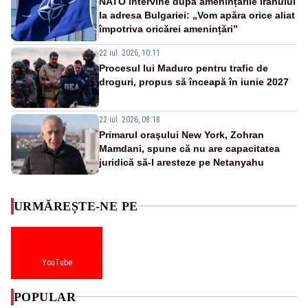
NATO intervine după amenințările Iranului
la adresa Bulgariei: „Vom apăra orice aliat
împotriva oricărei amenințări”
22 iul. 2026, 10:11
Procesul lui Maduro pentru trafic de
droguri, propus să înceapă în iunie 2027
22 iul. 2026, 08:18
Primarul oraşului New York, Zohran
Mamdani, spune că nu are capacitatea
juridică să-l aresteze pe Netanyahu
URMĂREȘTE-NE PE
YouTube
POPULAR