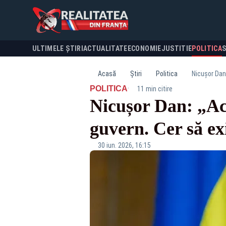
ULTIMELE ȘTIRI
ACTUALITATE
ECONOMIE
JUSTITIE
POLITICA
Acasă
Știri
Politica
Nicușor Dan
·
POLITICA
11 min citire
Nicușor Dan: „Ac
guvern. Cer să ex
30 iun. 2026, 16:15