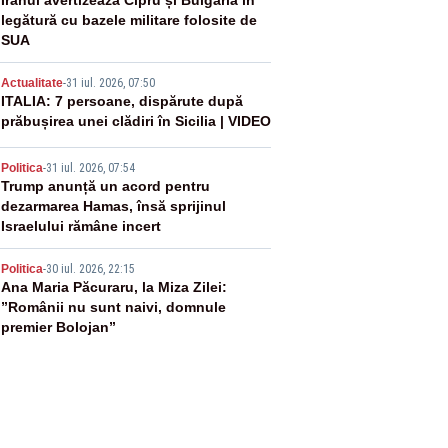
2
Iranul avertizează Cipru și Bulgaria în
legătură cu bazele militare folosite de
SUA
3
Actualitate
-
31 iul. 2026, 07:50
ITALIA: 7 persoane, dispărute după
prăbușirea unei clădiri în Sicilia | VIDEO
4
Politica
-
31 iul. 2026, 07:54
Trump anunță un acord pentru
dezarmarea Hamas, însă sprijinul
Israelului rămâne incert
5
Politica
-
30 iul. 2026, 22:15
Ana Maria Păcuraru, la Miza Zilei:
”Românii nu sunt naivi, domnule
premier Bolojan”