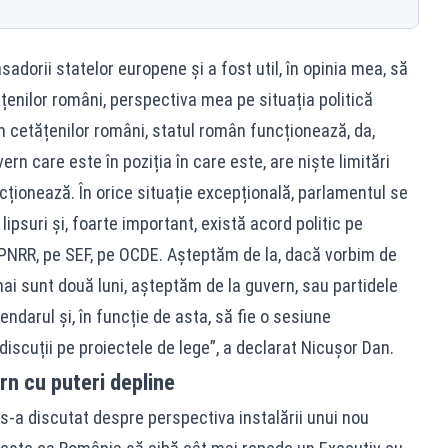
adorii statelor europene și a fost util, în opinia mea, să
țenilor români, perspectiva mea pe situația politică
m cetățenilor români, statul român funcționează, da,
ern care este în poziția în care este, are niște limitări
cționează. În orice situație excepțională, parlamentul se
ipsuri și, foarte important, există acord politic pe
e PNRR, pe SEF, pe OCDE. Așteptăm de la, dacă vorbim de
ai sunt două luni, așteptăm de la guvern, sau partidele
endarul și, în funcție de asta, să fie o sesiune
discuții pe proiectele de lege”, a declarat Nicușor Dan.
n cu puteri depline
, s-a discutat despre perspectiva instalării unui nou