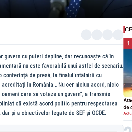
CE
1
or guvern cu puteri depline, dar recunoaște că în
mentară nu este favorabilă unui astfel de scenariu.
 conferință de presă, la finalul întâlnirii cu
acreditați în România.„ Nu cer niciun acord, nicio
e oameni care să voteze un guvern”, a transmis
Atac
bliniat că există acord politic pentru respectarea
de 
R, dar și a obiectivelor legate de SEF și OCDE.
Actua
com
rac