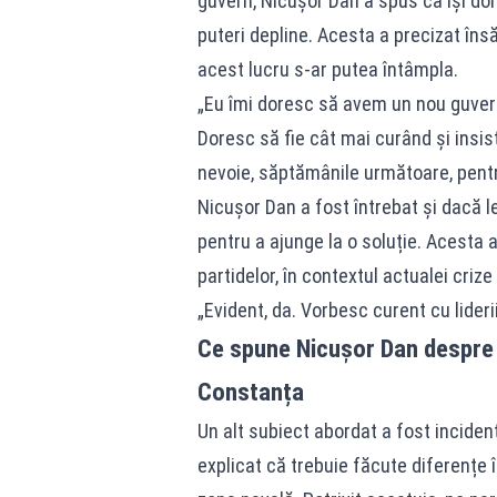
guvern, Nicușor Dan a spus că își do
puteri depline. Acesta a precizat îns
acest lucru s-ar putea întâmpla.
„Eu îmi doresc să avem un nou guvern
Doresc să fie cât mai curând și insist
nevoie, săptămânile următoare, pentr
Nicușor Dan a fost întrebat și dacă le
pentru a ajunge la o soluție. Acesta 
partidelor, în contextul actualei crize 
„Evident, da. Vorbesc curent cu liderii
Ce spune Nicușor Dan despre i
Constanța
Un alt subiect abordat a fost inciden
explicat că trebuie făcute diferențe î