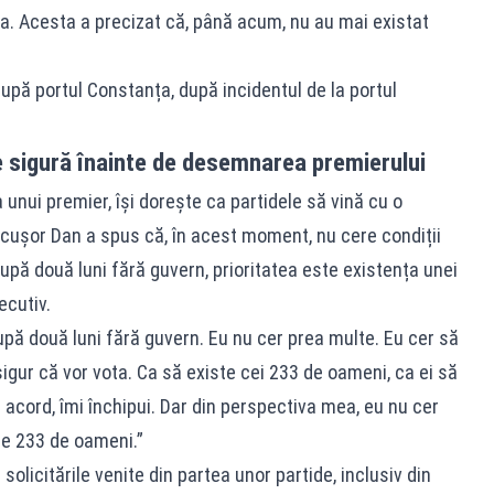
ța. Acesta a precizat că, până acum, nu au mai existat
upă portul Constanța, după incidentul de la portul
e sigură înainte de desemnarea premierului
unui premier, își dorește ca partidele să vină cu o
icușor Dan a spus că, în acest moment, nu cere condiții
upă două luni fără guvern, prioritatea este existența unei
ecutiv.
upă două luni fără guvern. Eu nu cer prea multe. Eu cer să
igur că vor vota. Ca să existe cei 233 de oameni, ca ei să
un acord, îmi închipui. Dar din perspectiva mea, eu nu cer
fie 233 de oameni.”
solicitările venite din partea unor partide, inclusiv din