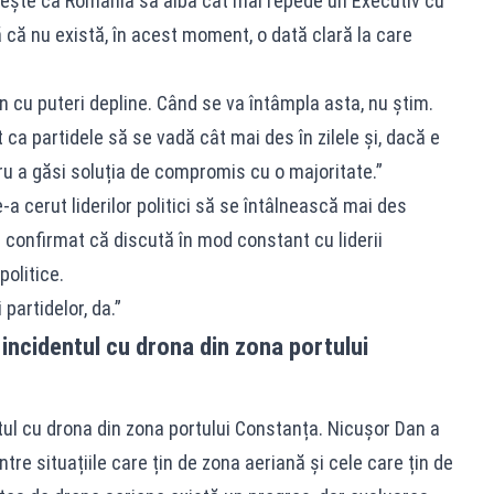
rește ca România să aibă cât mai repede un Executiv cu
ă că nu există, în acest moment, o dată clară la care
 cu puteri depline. Când se va întâmpla asta, nu știm.
 ca partidele să se vadă cât mai des în zilele și, dacă e
u a găsi soluția de compromis cu o majoritate.”
-a cerut liderilor politici să se întâlnească mai des
a confirmat că discută în mod constant cu liderii
politice.
 partidelor, da.”
ncidentul cu drona din zona portului
tul cu drona din zona portului Constanța. Nicușor Dan a
ntre situațiile care țin de zona aeriană și cele care țin de