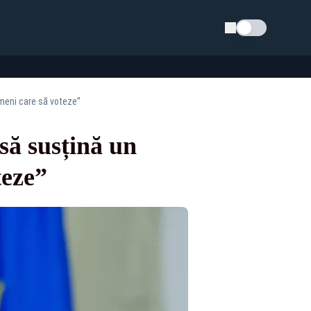
Schimba tema
meni care să voteze”
să susțină un
teze”