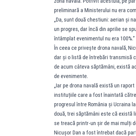
zona navală. Potrivit acestuia, pe pa
preliminară a Ministerului nu era com
„Da, sunt două chestiuni: aerian și n
un progres, dar încă din aprilie se s
întâmplat evenimentul nu era 100%.”
În ceea ce privește drona navală, Nic
dar și o listă de întrebări transmisă 
de acum câteva săptămâni, există acu
de evenimente.
„Iar pe drona navală există un raport p
instituțiile care a fost înaintată căt
progresul între România și Ucraina la
două, trei săptămâni este că există li
se treacă printr-un șir de mai mulți d
Nicușor Dan a fost întrebat dacă par