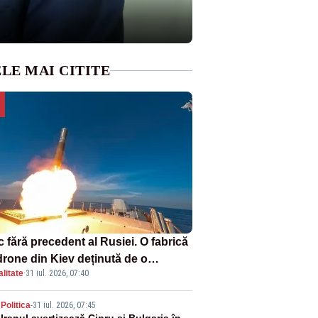
LE MAI CITITE
 fără precedent al Rusiei. O fabrică
drone din Kiev deținută de o
litate
·
31 iul. 2026, 07:40
panie americană, distrusă de o
hetă rusească
Politica
-
31 iul. 2026, 07:45