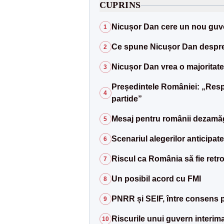
CUPRINS
Nicușor Dan cere un nou guve
1
Ce spune Nicușor Dan despre 
2
Nicușor Dan vrea o majoritate
3
Președintele României: „Respo
4
partide”
Mesaj pentru românii dezamăgiț
5
Scenariul alegerilor anticipate
6
Riscul ca România să fie retro
7
Un posibil acord cu FMI
8
PNRR și SEIF, între consens po
9
Riscurile unui guvern interim
10