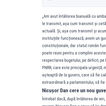
„Am avut întâlnirea bianuală cu ambas
le transmit, așa cum transmit și cetă
actuală. Și, așa cum transmit și acu
instituțiile funcționează, avem un guv
constituționale, dar statul român fun
poate reuni pentru a complini aceste l
respectarea bugetului, pe deficit, p
PNRR, care este principala urgență, m
așteaptă de la guvern, care să fie cal
extraordinară a parlamentului, să fie 
Nicușor Dan cere un nou guver
Întrebat dacă, după întâlnirea de ieri