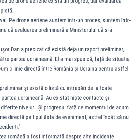
rtea de drone aeriene există un progres, dar evaluarea
pletă.
aval. Pe drone aeriene suntem într-un proces, suntem într-
pune că evaluarea preliminară a Ministerului că s-a
ușor Dan a precizat că există deja un raport preliminar,
către partea ucraineană. El a mai spus că, față de situația
m o linie directă între România și Ucraina pentru astfel
reliminar și există o listă cu întrebări de la toate
re partea ucraineană. Au existat niște contacte și
 diferite niveluri. Și progresul față de momentul de acum
nie directă pe tipul ăsta de eveniment, astfel încât să nu
ecidenți.”
tea română a fost informată despre alte incidente