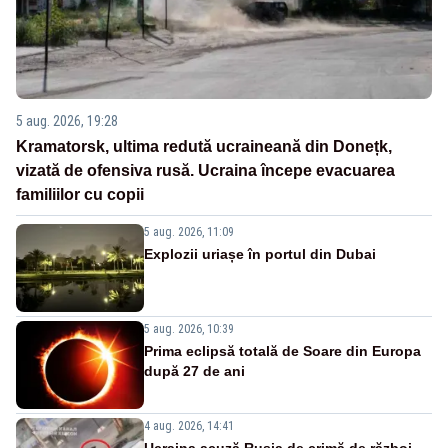
5 aug. 2026, 19:28
Kramatorsk, ultima redută ucraineană din Donețk,
vizată de ofensiva rusă. Ucraina începe evacuarea
familiilor cu copii
5 aug. 2026, 11:09
Explozii uriașe în portul din Dubai
5 aug. 2026, 10:39
Prima eclipsă totală de Soare din Europa
după 27 de ani
4 aug. 2026, 14:41
Ucraina acuză Rusia de crimă de război