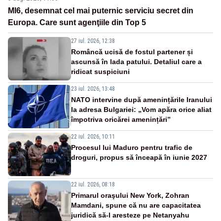
MI6, desemnat cel mai puternic serviciu secret din
Europa. Care sunt agenţiile din Top 5
27 iul. 2026, 12:38
Româncă ucisă de fostul partener și
ascunsă în lada patului. Detaliul care a
ridicat suspiciuni
23 iul. 2026, 13:48
NATO intervine după amenințările Iranului
la adresa Bulgariei: „Vom apăra orice aliat
împotriva oricărei amenințări”
22 iul. 2026, 10:11
Procesul lui Maduro pentru trafic de
droguri, propus să înceapă în iunie 2027
22 iul. 2026, 08:18
Primarul oraşului New York, Zohran
Mamdani, spune că nu are capacitatea
juridică să-l aresteze pe Netanyahu