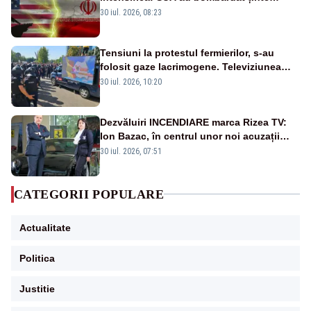
militare din Iran
30 iul. 2026, 08:23
Tensiuni la protestul fermierilor, s-au
folosit gaze lacrimogene. Televiziunea
Poporului face apel la calm – LIVE TEXT
30 iul. 2026, 10:20
Dezvăluiri INCENDIARE marca Rizea TV:
Ion Bazac, în centrul unor noi acuzații
publice
30 iul. 2026, 07:51
CATEGORII POPULARE
Actualitate
Politica
Justitie