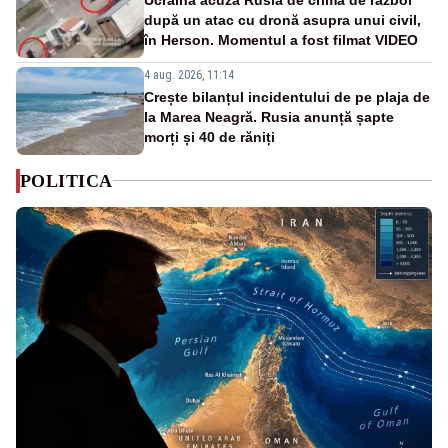
după un atac cu dronă asupra unui civil,
în Herson. Momentul a fost filmat VIDEO
4 aug. 2026, 11:14
Crește bilanțul incidentului de pe plaja de
la Marea Neagră. Rusia anunță șapte
morți și 40 de răniți
POLITICA