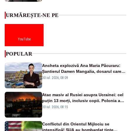
URMĂREȘTE-NE PE
YouTube
POPULAR
Ancheta explozivă Ana Maria Păcuraru:
Șantierul Damen Mangalia, dosarul care
scufundă apărarea României
30 iul. 2026, 08:09
Atac masiv al Rusiei asupra Ucrainei: cel
puțin 13 morți, inclusiv copii. Polonia a
ridicat avioanele de vânătoare
30 iul. 2026, 08:15
Conflictul din Orientul Mijlociu se
intensifică! SUA au bombardat ținte