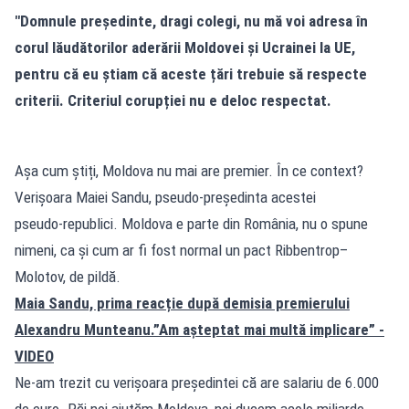
"Domnule președinte, dragi colegi, nu mă voi adresa în
corul lăudătorilor aderării Moldovei și Ucrainei la UE,
pentru că eu știam că aceste țări trebuie să respecte
criterii. Criteriul corupției nu e deloc respectat.
Așa cum știți, Moldova nu mai are premier. În ce context?
Verișoara Maiei Sandu, pseudo‑președinta acestei
pseudo‑republici. Moldova e parte din România, nu o spune
nimeni, ca și cum ar fi fost normal un pact Ribbentrop–
Molotov, de pildă.
Maia Sandu, prima reacție după demisia premierului
Alexandru Munteanu.”Am așteptat mai multă implicare” -
VIDEO
Ne-am trezit cu verișoara președintei că are salariu de 6.000
de euro. Păi noi ajutăm Moldova, noi ducem acolo miliarde