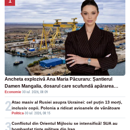
1
Ancheta explozivă Ana Maria Păcuraru: Șantierul
Damen Mangalia, dosarul care scufundă apărarea
Economie
·
30 iul. 2026, 08:09
României
2
Atac masiv al Rusiei asupra Ucrainei: cel puțin 13 morți,
inclusiv copii. Polonia a ridicat avioanele de vânătoare
Politica
-
30 iul. 2026, 08:15
3
Conflictul din Orientul Mijlociu se intensifică! SUA au
bombardat ținte militare din Iran