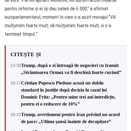
pentru reforme și ei își dau salarii de 6.000," a afirmat
europarlamentarul, moment în care s-a auzit mesajul "Vă
mulțumim foarte mult, vă mulțumim foarte mult, vi s-a
terminat timpul.”
CITEȘTE ȘI
Trump, după o zi întreagă de negocieri cu Iranul:
10:36
„Strâmtoarea Ormuz va fi deschisă foarte curând”
Cristian Popescu Piedone acuză un dublu
18:17
standard în justiție după decizia în cazul lui
Dominic Fritz: „Pentru mine trei ani interdicție,
pentru el o reducere de 10%”
Trump, avertisment pentru Iran privind un acord
08:32
de pace: „Ultima șansă înainte de decapitare”