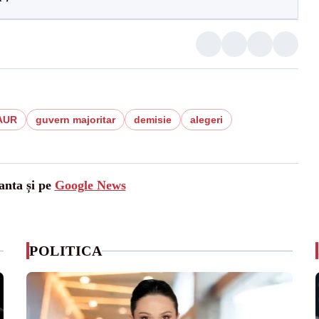
 AUR
guvern majoritar
demisie
alegeri
anta și pe
Google News
POLITICA