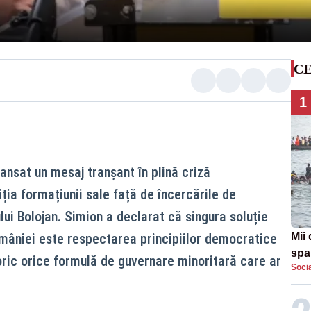
CE
1
ansat un mesaj tranșant în plină criză
ția formațiunii sale față de încercările de
ui Bolojan. Simion a declarat că singura soluție
mâniei este respectarea principiilor democratice
Mii 
span
ric orice formulă de guvernare minoritară care ar
Soci
sus