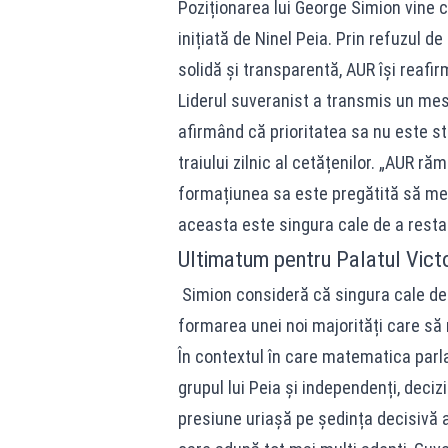
Poziționarea lui George Simion vine 
inițiată de Ninel Peia. Prin refuzul d
solidă și transparentă, AUR își reafirm
Liderul suveranist a transmis un mes
afirmând că prioritatea sa nu este st
traiului zilnic al cetățenilor. „AUR 
formațiunea sa este pregătită să mea
aceasta este singura cale de a resta
Ultimatum pentru Palatul Victo
Simion consideră că singura cale de a
formarea unei noi majorități care să 
În contextul în care matematica parla
grupul lui Peia și independenți, deci
presiune uriașă pe ședința decisivă a