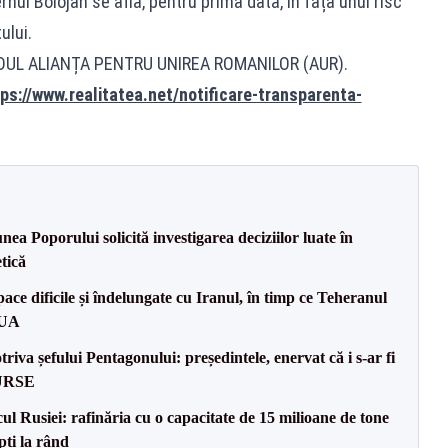
nul Bolojan se află, pentru prima dată, în fața unui risc
ului.
IDUL ALIANȚA PENTRU UNIREA ROMANILOR (AUR).
ps://www.realitatea.net/notificare-transparenta-
a Poporului solicită investigarea deciziilor luate în
tică
ce dificile și îndelungate cu Iranul, în timp ce Teheranul
SUA
va șefului Pentagonului: președintele, enervat că i s-ar fi
SURSE
l Rusiei: rafinăria cu o capacitate de 15 milioane de tone
pți la rând