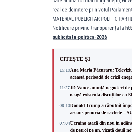
care adună tot mai mulți adepți, Guver
real de demitere prin votul Parlament
MATERIAL PUBLICITAR POLITIC PART
Notificare privind transparența la
htt
publicitate-politica-2026
CITEȘTE ȘI
Ana Maria Păcuraru: Televiziune
15:18
această perioadă de criză enege
JD Vance anunță negocieri de pa
11:27
neagă existența discuțiilor cu 
Donald Trump a răbufnit împotri
09:13
ascuns penuria de rachete – 
Ucraina atacă din nou în adâncu
07:04
de petrol pe an, vizată două no