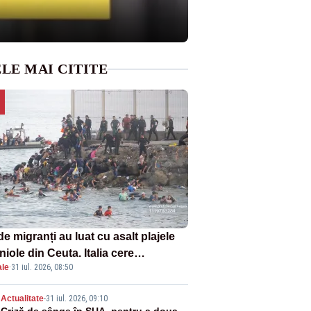
LE MAI CITITE
de migranți au luat cu asalt plajele
iole din Ceuta. Italia cere
ale
·
31 iul. 2026, 08:50
pendarea Spaniei din Schengen
Actualitate
-
31 iul. 2026, 09:10