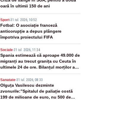
2
Criză de sânge în SUA, pentru a doua
oară în ultimii 150 de ani
3
Sport
-
31 iul. 2026, 10:52
Fotbal: O asociaţie franceză
anticorupţie a depus plângere
împotriva proiectului FIFA
4
Sociale
-
31 iul. 2026, 11:34
Spania estimează că aproape 49.000 de
migranți au trecut granița cu Ceuta în
ultimele 24 de ore. Bilanțul morților a
ajuns la 19
5
Sanatate
-
31 iul. 2026, 08:33
Olguța Vasilescu dezminte
zvonurile:”Spitalul de paliație costă
199 de milioane de euro, nu 500 de
milioane”