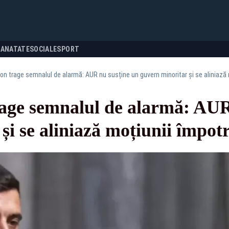
SANATATE
SOCIALE
SPORT
n trage semnalul de alarmă: AUR nu susține un guvern minoritar și se aliniază m
age semnalul de alarmă: AUR
și se aliniază moțiunii împotr