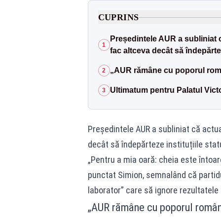
CUPRINS
Președintele AUR a subliniat că
1
fac altceva decât să îndepărteze
„AUR rămâne cu poporul româ
2
Ultimatum pentru Palatul Vict
3
Președintele AUR a subliniat că actual
decât să îndepărteze instituțiile statu
„Pentru a mia oară: cheia este întoar
punctat Simion, semnalând că partidu
laborator” care să ignore rezultatele 
„AUR rămâne cu poporul român