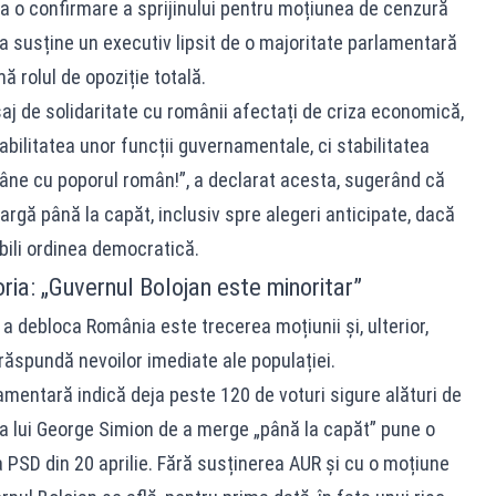
ca o confirmare a sprijinului pentru moțiunea de cenzură
e a susține un executiv lipsit de o majoritate parlamentară
ă rolul de opoziție totală.
aj de solidaritate cu românii afectați de criza economică,
abilitatea unor funcții guvernamentale, ci stabilitatea
rămâne cu poporul român!”, a declarat acesta, sugerând că
rgă până la capăt, inclusiv spre alegeri anticipate, dacă
bili ordinea democratică.
ria: „Guvernul Bolojan este minoritar”
 debloca România este trecerea moțiunii și, ulterior,
răspundă nevoilor imediate ale populației.
mentară indică deja peste 120 de voturi sigure alături de
zia lui George Simion de a merge „până la capăt” pune o
 PSD din 20 aprilie. Fără susținerea AUR și cu o moțiune