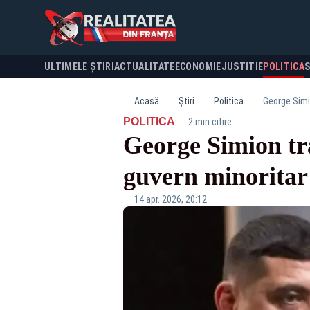
ULTIMELE ȘTIRI
ACTUALITATE
ECONOMIE
JUSTITIE
POLITICA
Acasă
Știri
Politica
George Simio
·
POLITICA
2 min citire
George Simion tr
guvern minoritar 
14 apr. 2026, 20:12