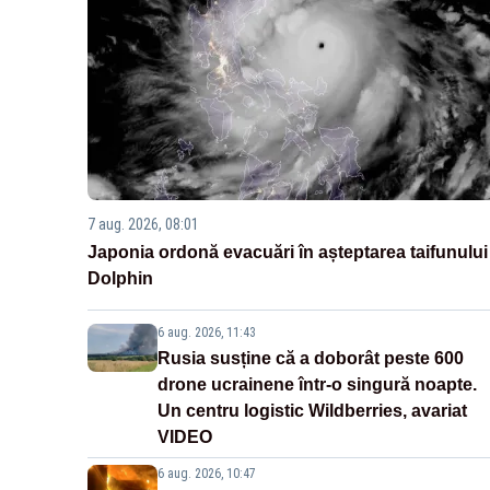
7 aug. 2026, 08:01
Japonia ordonă evacuări în așteptarea taifunului
Dolphin
6 aug. 2026, 11:43
Rusia susține că a doborât peste 600
drone ucrainene într-o singură noapte.
Un centru logistic Wildberries, avariat
VIDEO
6 aug. 2026, 10:47