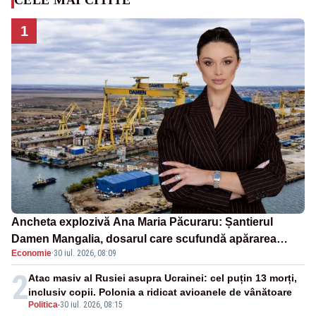
1
Ancheta explozivă Ana Maria Păcuraru: Șantierul
Damen Mangalia, dosarul care scufundă apărarea
Economie
·
30 iul. 2026, 08:09
României
2
Atac masiv al Rusiei asupra Ucrainei: cel puțin 13 morți,
inclusiv copii. Polonia a ridicat avioanele de vânătoare
Politica
-
30 iul. 2026, 08:15