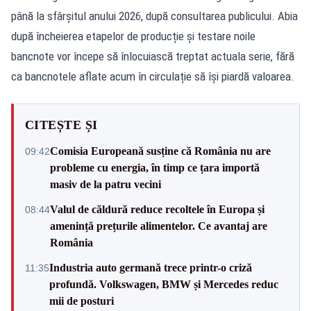
până la sfârșitul anului 2026, după consultarea publicului. Abia
după încheierea etapelor de producție și testare noile
bancnote vor începe să înlocuiască treptat actuala serie, fără
ca bancnotele aflate acum în circulație să își piardă valoarea.
CITEȘTE ȘI
Comisia Europeană susține că România nu are
09:42
probleme cu energia, în timp ce țara importă
masiv de la patru vecini
Valul de căldură reduce recoltele în Europa și
08:44
amenință prețurile alimentelor. Ce avantaj are
România
Industria auto germană trece printr-o criză
11:35
profundă. Volkswagen, BMW și Mercedes reduc
mii de posturi