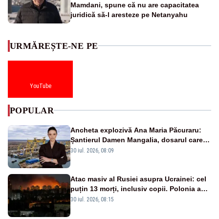
Mamdani, spune că nu are capacitatea
juridică să-l aresteze pe Netanyahu
URMĂREȘTE-NE PE
YouTube
POPULAR
Ancheta explozivă Ana Maria Păcuraru:
Șantierul Damen Mangalia, dosarul care
scufundă apărarea României
30 iul. 2026, 08:09
Atac masiv al Rusiei asupra Ucrainei: cel
puțin 13 morți, inclusiv copii. Polonia a
ridicat avioanele de vânătoare
30 iul. 2026, 08:15