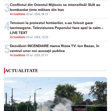
3
Conflictul din Orientul Mijlociu se intensifică! SUA au
bombardat ținte militare din Iran
Actualitate
-
30 iul. 2026, 08:23
4
Tensiuni la protestul fermierilor, s-au folosit gaze
lacrimogene. Televiziunea Poporului face apel la calm –
LIVE TEXT
Actualitate
-
30 iul. 2026, 10:20
5
Dezvăluiri INCENDIARE marca Rizea TV: Ion Bazac, în
centrul unor noi acuzații publice
Actualitate
-
30 iul. 2026, 07:51
ACTUALITATE