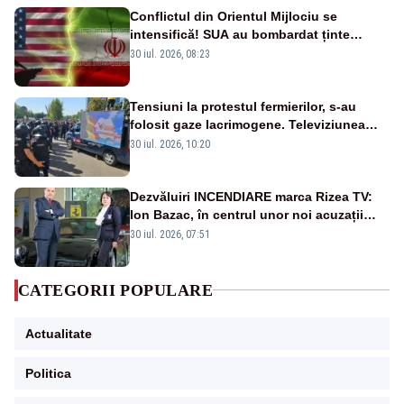
Conflictul din Orientul Mijlociu se
intensifică! SUA au bombardat ținte
militare din Iran
30 iul. 2026, 08:23
Tensiuni la protestul fermierilor, s-au
folosit gaze lacrimogene. Televiziunea
Poporului face apel la calm – LIVE TEXT
30 iul. 2026, 10:20
Dezvăluiri INCENDIARE marca Rizea TV:
Ion Bazac, în centrul unor noi acuzații
publice
30 iul. 2026, 07:51
CATEGORII POPULARE
Actualitate
Politica