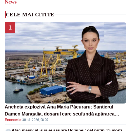
News
CELE MAI CITITE
1
Ancheta explozivă Ana Maria Păcuraru: Șantierul
Damen Mangalia, dosarul care scufundă apărarea
Economie
·
30 iul. 2026, 08:09
României
Atac masiv al Rusiei asupra Ucrainei: cel puțin 13 morți,