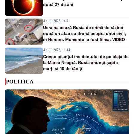
după 27 de ani
4 aug. 2026, 14:41
Ucraina acuză Rusia de crimă de război
după un atac cu dronă asupra unui civil,
în Herson. Momentul a fost filmat VIDEO
4 aug. 2026, 11:14
Crește bilanțul incidentului de pe plaja de
la Marea Neagră. Rusia anunță șapte
morți și 40 de răniți
POLITICA