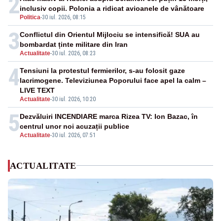
2
inclusiv copii. Polonia a ridicat avioanele de vânătoare
Politica
-
30 iul. 2026, 08:15
3
Conflictul din Orientul Mijlociu se intensifică! SUA au
bombardat ținte militare din Iran
Actualitate
-
30 iul. 2026, 08:23
4
Tensiuni la protestul fermierilor, s-au folosit gaze
lacrimogene. Televiziunea Poporului face apel la calm –
LIVE TEXT
Actualitate
-
30 iul. 2026, 10:20
5
Dezvăluiri INCENDIARE marca Rizea TV: Ion Bazac, în
centrul unor noi acuzații publice
Actualitate
-
30 iul. 2026, 07:51
ACTUALITATE