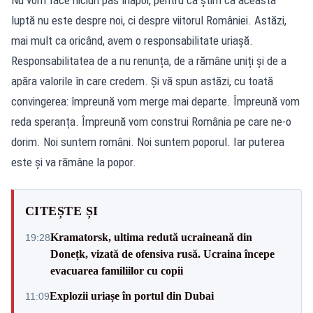
Nu vom face niciun pas înapoi, pentru că știm că această
luptă nu este despre noi, ci despre viitorul României. Astăzi,
mai mult ca oricând, avem o responsabilitate uriașă.
Responsabilitatea de a nu renunța, de a rămâne uniți și de a
apăra valorile în care credem. Și vă spun astăzi, cu toată
convingerea: împreună vom merge mai departe. Împreună vom
reda speranța. Împreună vom construi România pe care ne-o
dorim. Noi suntem români. Noi suntem poporul. Iar puterea
este și va rămâne la popor.
CITEȘTE ȘI
Kramatorsk, ultima redută ucraineană din
19:28
Donețk, vizată de ofensiva rusă. Ucraina începe
evacuarea familiilor cu copii
Explozii uriașe în portul din Dubai
11:09