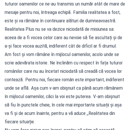
tuturor oamenilor ce ne-au transmis un număr atât de mare de
mesaje pentru noi, întreaga echipă. Familia realitatea a fost,
este și va rămâne în continuare alături de dumneavoastră.
Realitatea Plus nu se va dezice niciodată de misiunea sa:
aceea de a fi vocea celor care au nevoie să fie ascultați și de
a-și face vocea auzită, indiferent cât de dificil ar fi drumul.
Am fost și vom rămâne în mijlocul oamenilor, acolo unde se
scrie adevărata istorie. Ne înclinăm cu respect în fața tuturor
românilor care nu au încetat niciodată să creadă că vocea lor
contează. Pentru noi, fiecare român este important, indiferent
unde se află. Așa cum v-am obișnuit ca până acum rămânem
în mijlocul oamenilor, căci la voi este puterea. V-am obișnuit
să fiu în punctele cheie, în cele mai importante situații și așa
va fi și de acum înainte, pentru a vă aduce ,,Realitatea din
fiecare situație.