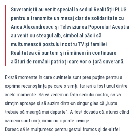
Suveraniștii au venit special la sediul Realității PLUS
pentru a transmite un mesaj clar de solidaritate cu
Anca Alexandrescu și Televiziunea Poporului! Aceștia
au venit cu steagul alb, simbol al păcii să
mulțumească postului nostru TV și familiei
Realitatea că suntem și rămânem în continuare
alături de românii patrioți care vor o țară suverană.
Există momente în care cuvintele sunt prea puține pentru a
exprima recunoștința pe care o simți. Iar ieri a fost unul dintre
acele momente. Să vă vedem în fața sediului nostru, să vă
simțim aproape și să auzim dintr-un singur glas că „lupta
trebuie să meargă mai departe”. A fost dovada că, atunci când
oamenii sunt uniți, nimic nu îi poate învinge.
Doresc să le mulțumesc pentru gestul frumos și de-altfel