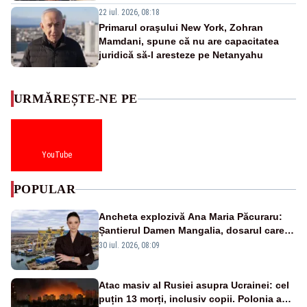
22 iul. 2026, 08:18
Primarul oraşului New York, Zohran
Mamdani, spune că nu are capacitatea
juridică să-l aresteze pe Netanyahu
URMĂREȘTE-NE PE
YouTube
POPULAR
Ancheta explozivă Ana Maria Păcuraru:
Șantierul Damen Mangalia, dosarul care
scufundă apărarea României
30 iul. 2026, 08:09
Atac masiv al Rusiei asupra Ucrainei: cel
puțin 13 morți, inclusiv copii. Polonia a