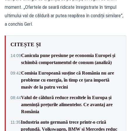
moment. „Ofertele de seară ridicate înregistrate în timpul
ultimului val de căldură ar putea reapărea în condiții similare”,
a conchis Gerl.
CITEȘTE ȘI
Canicula pune presiune pe economia Europei și
14:09
schimbă comportamentul de consum (analiză)
Comisia Europeană susține că România nu are
09:42
probleme cu energia, în timp ce țara importă
masiv de la patru vecini
Valul de căldură reduce recoltele în Europa și
08:44
amenință prețurile alimentelor. Ce avantaj are
România
Industria auto germană trece printr-o criză
11:35
profundă. Volkswagen, BMW și Mercedes reduc