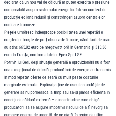
declarat că un nou val de căldură ar putea exercita o presiune
comparabilă asupra sistemului energetic, într-un context de
producție eoliană redusă și constrângeri asupra centralelor
nucleare franceze.
Piețele urmăresc îndeaproape posibilitatea unei repetări a
creșterilor bruște de preț observate în iunie, când tarifele orare
au atins 665,82 euro pe megawatt-oră în Germania și 313,36
euro în Franța, conform datelor Epex Spot SE.
Potrivit lui Gerl, deși situația generală a aprovizionării nu a fost
una excepțional de dificilă, producătorii de energie au transmis
în mod repetat oferte de seară cu mult peste costurile
marginale estimate. Explicația ține de riscul ca unitățile de
generare să nu pornească la timp sau să-și piardă eficiența în
condiții de căldură extremă — o incertitudine care obligă
producătorii să se asigure împotriva riscului de a fi nevoiți să
cumpere energie de urgență, de pe piață, în regim de ultim