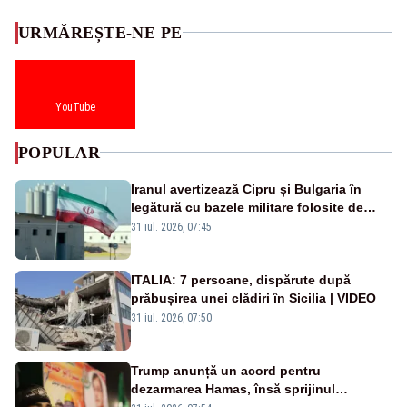
URMĂREȘTE-NE PE
YouTube
POPULAR
Iranul avertizează Cipru și Bulgaria în
legătură cu bazele militare folosite de
SUA
31 iul. 2026, 07:45
ITALIA: 7 persoane, dispărute după
prăbușirea unei clădiri în Sicilia | VIDEO
31 iul. 2026, 07:50
Trump anunță un acord pentru
dezarmarea Hamas, însă sprijinul
Israelului rămâne incert