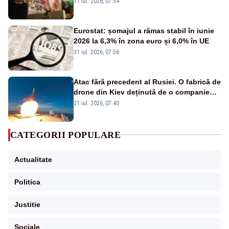
31 iul. 2026, 07:54
Eurostat: șomajul a rămas stabil în iunie
2026 la 6,3% în zona euro și 6,0% în UE
31 iul. 2026, 07:56
Atac fără precedent al Rusiei. O fabrică de
drone din Kiev deținută de o companie
americană, distrusă de o rachetă
31 iul. 2026, 07:40
rusească
CATEGORII POPULARE
Actualitate
Politica
Justitie
Sociale