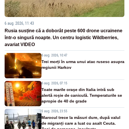
6 aug. 2026, 11:43
Rusia susține că a doborât peste 600 drone ucrainene
într-o singură noapte. Un centru logistic Wildberries,
avariat VIDEO
6 aug. 2026, 10:47
Trei morți în urma unui atac rusesc asupra
regiunii Harkov
6 aug. 2026, 07:15
Toate marile orașe din Italia intră sub
alertă roșie de caniculă. Temperaturile se
apropie de 40 de grade
5 aug. 2026, 23:55
Marocul trece la măsuri dure, după valul
de migranți care a luat cu asalt Ceuta.
Zeci de persoane, inculpate