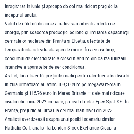
înregistrat în iunie și aproape de cel mai ridicat prag de la
începutul anului.
Valul de căldură din iunie a redus semnificativ oferta de
energie, prin scăderea producției eoliene și limitarea capacității
centralelor nucleare din Franța și Elveția, afectate de
temperaturile ridicate ale apei de răcire. În același timp,
consumul de electricitate a crescut abrupt din cauza utilizării
intensive a aparatelor de aer condiționat.
Astfel, luna trecută, prețurile medii pentru electricitatea livrată
în ziua următoare au atins 109,50 euro pe megawatt-oră în
Germania și 115,76 euro în Marea Britanie — cele mai ridicate
niveluri din iunie 2022 încoace, potrivit datelor Epex Spot SE. În
Franța, prețurile au urcat la cel mai înalt nivel din 2023.
Analiștii avertizează asupra unui posibil scenariu similar
Nathalie Gerl, analist la London Stock Exchange Group, a