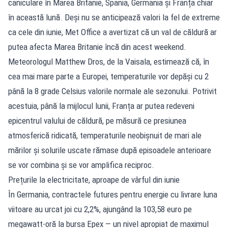
caniculare în Marea Britanie, Spania, Germania și Franța chiar
în această lună. Deși nu se anticipează valori la fel de extreme
ca cele din iunie, Met Office a avertizat că un val de căldură ar
putea afecta Marea Britanie încă din acest weekend.
Meteorologul Matthew Dros, de la Vaisala, estimează că, în
cea mai mare parte a Europei, temperaturile vor depăși cu 2
până la 8 grade Celsius valorile normale ale sezonului. Potrivit
acestuia, până la mijlocul lunii, Franța ar putea redeveni
epicentrul valului de căldură, pe măsură ce presiunea
atmosferică ridicată, temperaturile neobișnuit de mari ale
mărilor și solurile uscate rămase după episoadele anterioare
se vor combina și se vor amplifica reciproc.
Prețurile la electricitate, aproape de vârful din iunie
În Germania, contractele futures pentru energie cu livrare luna
viitoare au urcat joi cu 2,2%, ajungând la 103,58 euro pe
megawatt-oră la bursa Epex — un nivel apropiat de maximul