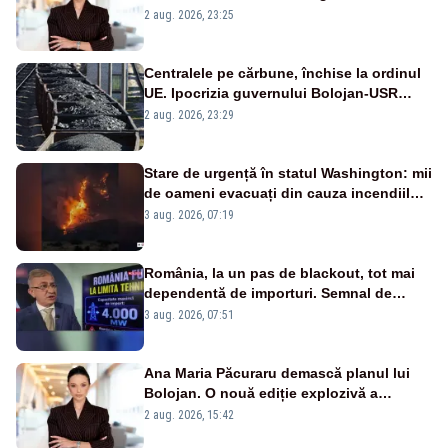
portiță?”
2 aug. 2026, 23:25
Centralele pe cărbune, închise la ordinul
UE. Ipocrizia guvernului Bolojan-USR
după starea de alertă
2 aug. 2026, 23:29
Stare de urgență în statul Washington: mii
de oameni evacuați din cauza incendiilor
puternice de vegetație
3 aug. 2026, 07:19
România, la un pas de blackout, tot mai
dependentă de importuri. Semnal de
alarmă tras de un expert în energie
3 aug. 2026, 07:51
Ana Maria Păcuraru demască planul lui
Bolojan. O nouă ediție explozivă a
emisiunii „Miza Zilei” la Realitatea PLUS
2 aug. 2026, 15:42