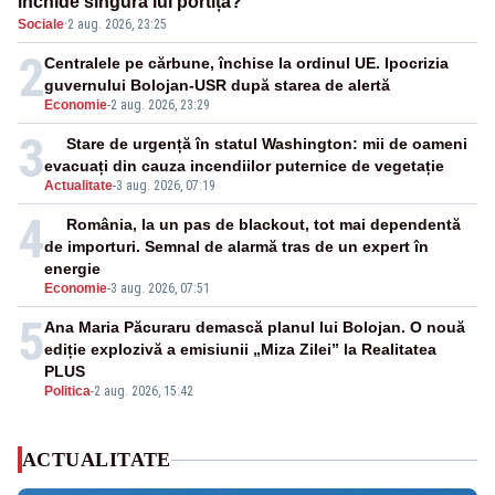
închide singura lui portiță?”
Sociale
·
2 aug. 2026, 23:25
2
Centralele pe cărbune, închise la ordinul UE. Ipocrizia
guvernului Bolojan-USR după starea de alertă
Economie
-
2 aug. 2026, 23:29
3
Stare de urgență în statul Washington: mii de oameni
evacuați din cauza incendiilor puternice de vegetație
Actualitate
-
3 aug. 2026, 07:19
4
România, la un pas de blackout, tot mai dependentă
de importuri. Semnal de alarmă tras de un expert în
energie
Economie
-
3 aug. 2026, 07:51
5
Ana Maria Păcuraru demască planul lui Bolojan. O nouă
ediție explozivă a emisiunii „Miza Zilei” la Realitatea
PLUS
Politica
-
2 aug. 2026, 15:42
ACTUALITATE