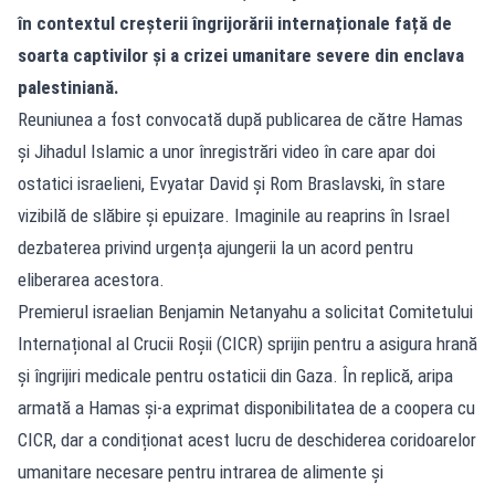
în contextul creșterii îngrijorării internaționale față de
soarta captivilor și a crizei umanitare severe din enclava
palestiniană.
Reuniunea a fost convocată după publicarea de către Hamas
și Jihadul Islamic a unor înregistrări video în care apar doi
ostatici israelieni, Evyatar David și Rom Braslavski, în stare
vizibilă de slăbire și epuizare. Imaginile au reaprins în Israel
dezbaterea privind urgența ajungerii la un acord pentru
eliberarea acestora.
Premierul israelian Benjamin Netanyahu a solicitat Comitetului
Internațional al Crucii Roșii (CICR) sprijin pentru a asigura hrană
și îngrijiri medicale pentru ostaticii din Gaza. În replică, aripa
armată a Hamas și-a exprimat disponibilitatea de a coopera cu
CICR, dar a condiționat acest lucru de deschiderea coridoarelor
umanitare necesare pentru intrarea de alimente și