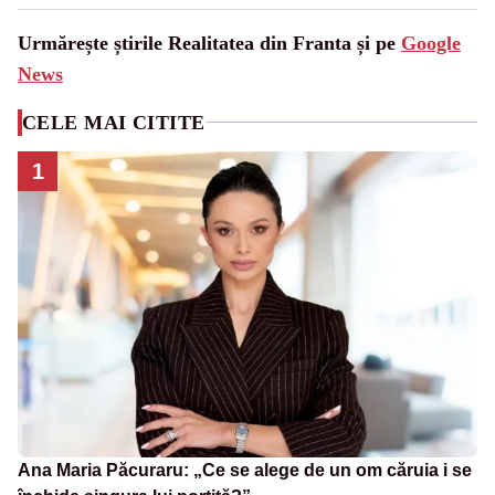
Urmărește știrile Realitatea din Franta și pe
Google
News
CELE MAI CITITE
1
Ana Maria Păcuraru: „Ce se alege de un om căruia i se