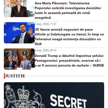
Ana Maria Păcuraru: Televiziunea
Poporului solicită investigarea deciziilor
luate în această perioadă de criză
enegetică
6 aug. 2026, 11:27
JD Vance anunță negocieri de pace
dificile și îndelungate cu Iranul, în timp ce
Teheranul neagă existența discuțiilor cu
SUA
6 aug. 2026, 09:13
Donald Trump a răbufnit împotriva șefului
Pentagonului: președintele, enervat că i
s-ar fi ascuns penuria de rachete – SURSE
JUSTITIE