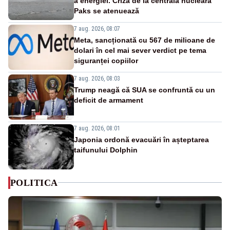
a energiei. Criza de la centrala nucleară
Paks se atenuează
7 aug. 2026, 08:07
Meta, sancționată cu 567 de milioane de
dolari în cel mai sever verdict pe tema
siguranței copiilor
7 aug. 2026, 08:03
Trump neagă că SUA se confruntă cu un
deficit de armament
7 aug. 2026, 08:01
Japonia ordonă evacuări în așteptarea
taifunului Dolphin
POLITICA