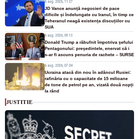
6 aug. 2026, 11:27
JD Vance anunță negocieri de pace
dificile și îndelungate cu Iranul, în timp ce
Teheranul neagă existența discuțiilor cu
SUA
6 aug. 2026, 09:13
Donald Trump a răbufnit împotriva șefului
Pentagonului: președintele, enervat că i
s-ar fi ascuns penuria de rachete – SURSE
6 aug. 2026, 07:04
Ucraina atacă din nou în adâncul Rusiei:
rafinăria cu o capacitate de 15 milioane
de tone de petrol pe an, vizată două nopți
la rând
JUSTITIE