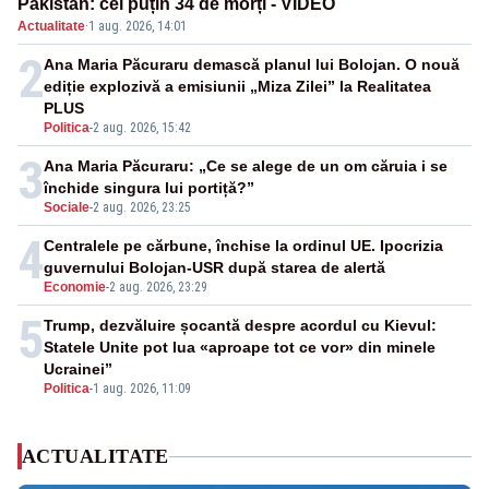
Pakistan: cel puțin 34 de morți - VIDEO
Actualitate
·
1 aug. 2026, 14:01
2
Ana Maria Păcuraru demască planul lui Bolojan. O nouă
ediție explozivă a emisiunii „Miza Zilei” la Realitatea
PLUS
Politica
-
2 aug. 2026, 15:42
3
Ana Maria Păcuraru: „Ce se alege de un om căruia i se
închide singura lui portiță?”
Sociale
-
2 aug. 2026, 23:25
4
Centralele pe cărbune, închise la ordinul UE. Ipocrizia
guvernului Bolojan-USR după starea de alertă
Economie
-
2 aug. 2026, 23:29
5
Trump, dezvăluire șocantă despre acordul cu Kievul:
Statele Unite pot lua «aproape tot ce vor» din minele
Ucrainei”
Politica
-
1 aug. 2026, 11:09
ACTUALITATE