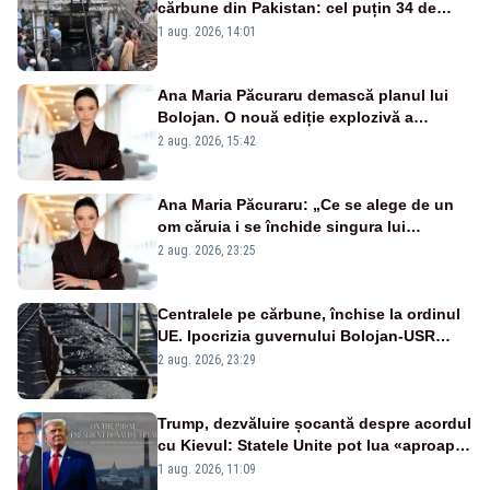
cărbune din Pakistan: cel puțin 34 de
morți - VIDEO
1 aug. 2026, 14:01
Ana Maria Păcuraru demască planul lui
Bolojan. O nouă ediție explozivă a
emisiunii „Miza Zilei” la Realitatea PLUS
2 aug. 2026, 15:42
Ana Maria Păcuraru: „Ce se alege de un
om căruia i se închide singura lui
portiță?”
2 aug. 2026, 23:25
Centralele pe cărbune, închise la ordinul
UE. Ipocrizia guvernului Bolojan-USR
după starea de alertă
2 aug. 2026, 23:29
Trump, dezvăluire șocantă despre acordul
cu Kievul: Statele Unite pot lua «aproape
tot ce vor» din minele Ucrainei”
1 aug. 2026, 11:09