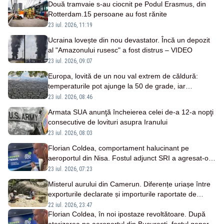
Două tramvaie s-au ciocnit pe Podul Erasmus, din
Rotterdam.15 persoane au fost rănite
23 iul. 2026, 11:19
Ucraina lovește din nou devastator. Încă un depozit
al "Amazonului rusesc" a fost distrus – VIDEO
23 iul. 2026, 09:07
Europa, lovită de un nou val extrem de căldură:
temperaturile pot ajunge la 50 de grade, iar
incendiile se extind
23 iul. 2026, 08:46
Armata SUA anunţă încheierea celei de-a 12-a nopţi
consecutive de lovituri asupra Iranului
23 iul. 2026, 08:03
Florian Coldea, comportament halucinant pe
aeroportul din Nisa. Fostul adjunct SRI a agresat-o
pe jurnalista Alessia Păcuraru în văzul lumii
23 iul. 2026, 07:23
Misterul aurului din Camerun. Diferențe uriașe între
exporturile declarate și importurile raportate de
Emiratele Arabe Unite
22 iul. 2026, 23:47
Florian Coldea, în noi ipostaze revoltătoare. După