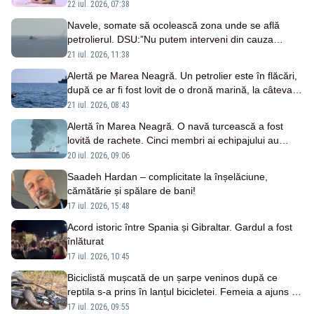
internațional
22 iul. 2026, 07:38
Navele, somate să ocolească zona unde se află
petrolierul. DSU:”Nu putem interveni din cauza
pericolului de explozie”
21 iul. 2026, 11:38
Alertă pe Marea Neagră. Un petrolier este în flăcări,
după ce ar fi fost lovit de o dronă marină, la câteva
zeci de kilometri de Sulina
21 iul. 2026, 08:43
Alertă în Marea Neagră. O navă turcească a fost
lovită de rachete. Cinci membri ai echipajului au
murit
20 iul. 2026, 09:06
Saadeh Hardan – complicitate la înșelăciune,
cămătărie și spălare de bani!
17 iul. 2026, 15:48
Acord istoric între Spania și Gibraltar. Gardul a fost
înlăturat
17 iul. 2026, 10:45
Biciclistă mușcată de un șarpe veninos după ce
reptila s-a prins în lanțul bicicletei. Femeia a ajuns la
spital
17 iul. 2026, 09:55