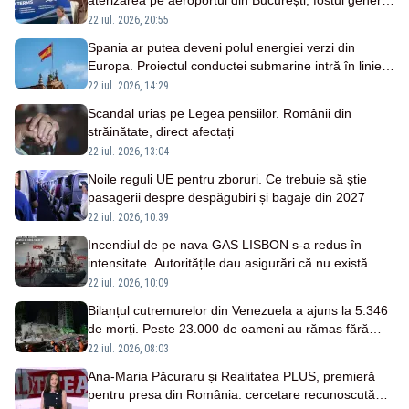
aterizarea pe aeroportul din București, fostul general
nu a reușit să scape de întrebările Alessiei Păcuraru
22 iul. 2026, 20:55
Spania ar putea deveni polul energiei verzi din
Europa. Proiectul conductei submarine intră în linie
dreaptă
22 iul. 2026, 14:29
Scandal uriaș pe Legea pensiilor. Românii din
străinătate, direct afectați
22 iul. 2026, 13:04
Noile reguli UE pentru zboruri. Ce trebuie să știe
pasagerii despre despăgubiri și bagaje din 2027
22 iul. 2026, 10:39
Incendiul de pe nava GAS LISBON s-a redus în
intensitate. Autoritățile dau asigurări că nu există
pericol pentru litoralul românesc
22 iul. 2026, 10:09
Bilanțul cutremurelor din Venezuela a ajuns la 5.346
de morți. Peste 23.000 de oameni au rămas fără
locuințe
22 iul. 2026, 08:03
Ana-Maria Păcuraru și Realitatea PLUS, premieră
pentru presa din România: cercetare recunoscută