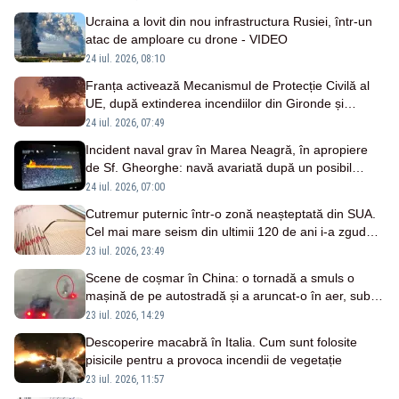
Ucraina a lovit din nou infrastructura Rusiei, într-un
atac de amploare cu drone - VIDEO
24 iul. 2026, 08:10
Franța activează Mecanismul de Protecție Civilă al
UE, după extinderea incendiilor din Gironde și
evacuarea a 20.000 de persoane
24 iul. 2026, 07:49
Incident naval grav în Marea Neagră, în apropiere
de Sf. Gheorghe: navă avariată după un posibil
impact cu dronă sau mină marină
24 iul. 2026, 07:00
Cutremur puternic într-o zonă neașteptată din SUA.
Cel mai mare seism din ultimii 120 de ani i-a zguduit
pe americani
23 iul. 2026, 23:49
Scene de coșmar în China: o tornadă a smuls o
mașină de pe autostradă și a aruncat-o în aer, sub
privirile șoferilor îngroziți - VIDEO
23 iul. 2026, 14:29
Descoperire macabră în Italia. Cum sunt folosite
pisicile pentru a provoca incendii de vegetație
23 iul. 2026, 11:57