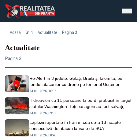
Acasă
Știri
Actualitate
Pagina 3
Actualitate
Pagina 3
Ro‑Alert în 3 județe: Galați, Brăila și Ialomița, pe
fondul atacurilor cu drone pe teritoriul Ucrainei
24 iul. 2026, 10:15
Hidroavion cu 11 persoane la bord, prăbușit în largul
statului Washington. Toți pasagerii au fost salvați,
unul este în stare critică
24 iul. 2026, 09:11
Explozii raportate în Iran în cea de-a 13 noapte
consecutivă de atacuri lansate de SUA
24 iul. 2026, 08:43