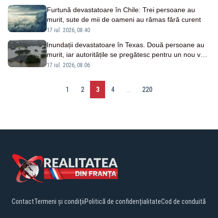
Furtună devastatoare în Chile: Trei persoane au
murit, sute de mii de oameni au rămas fără curent
17 iul. 2026, 08:40
Inundații devastatoare în Texas. Două persoane au
murit, iar autoritățile se pregătesc pentru un nou val
de precipitații record
17 iul. 2026, 08:06
1
2
3
4
...
220
Contact
Termeni și condiții
Politică de confidențialitate
Cod de conduită