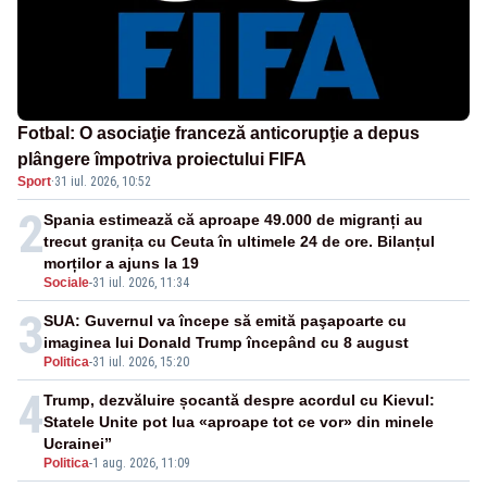
Fotbal: O asociaţie franceză anticorupţie a depus
plângere împotriva proiectului FIFA
Sport
·
31 iul. 2026, 10:52
2
Spania estimează că aproape 49.000 de migranți au
trecut granița cu Ceuta în ultimele 24 de ore. Bilanțul
morților a ajuns la 19
Sociale
-
31 iul. 2026, 11:34
3
SUA: Guvernul va începe să emită paşapoarte cu
imaginea lui Donald Trump începând cu 8 august
Politica
-
31 iul. 2026, 15:20
4
Trump, dezvăluire șocantă despre acordul cu Kievul:
Statele Unite pot lua «aproape tot ce vor» din minele
Ucrainei”
Politica
-
1 aug. 2026, 11:09