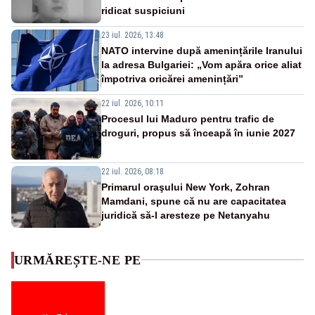
ridicat suspiciuni
23 iul. 2026, 13:48
NATO intervine după amenințările Iranului
la adresa Bulgariei: „Vom apăra orice aliat
împotriva oricărei amenințări”
22 iul. 2026, 10:11
Procesul lui Maduro pentru trafic de
droguri, propus să înceapă în iunie 2027
22 iul. 2026, 08:18
Primarul oraşului New York, Zohran
Mamdani, spune că nu are capacitatea
juridică să-l aresteze pe Netanyahu
URMĂREȘTE-NE PE