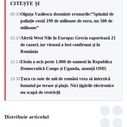
CITEȘTE ȘI
Olguța Vasilescu dezminte zvonurile:”Spitalul de
08:33
paliație costă 199 de milioane de euro, nu 500 de
milioane”
Alertă West Nile în Europa: Grecia raportează 21
15:37
de cazuri, iar virusul a fost confirmat și în
România
Ebola a ucis peste 1.000 de oameni în Republica
15:14
Democratică Congo și Uganda, anunță OMS
Țara cu sute de mii de români vrea să interzică
19:35
fumatul pe terase și plaje. Nici țigările electronice
nu scapă de restricții
Distribuie articolul