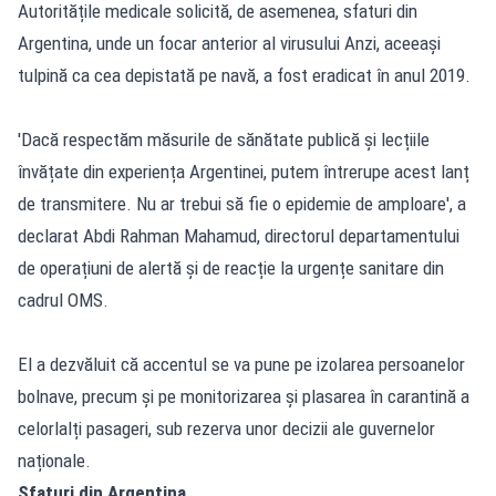
Autoritățile medicale solicită, de asemenea, sfaturi din
Argentina, unde un focar anterior al virusului Anzi, aceeași
tulpină ca cea depistată pe navă, a fost eradicat în anul 2019.
'Dacă respectăm măsurile de sănătate publică și lecțiile
învățate din experiența Argentinei, putem întrerupe acest lanț
de transmitere. Nu ar trebui să fie o epidemie de amploare', a
declarat Abdi Rahman Mahamud, directorul departamentului
de operațiuni de alertă și de reacție la urgențe sanitare din
cadrul OMS.
El a dezvăluit că accentul se va pune pe izolarea persoanelor
bolnave, precum și pe monitorizarea și plasarea în carantină a
celorlalți pasageri, sub rezerva unor decizii ale guvernelor
naționale.
Sfaturi din Argentina