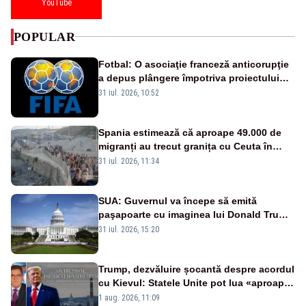
YouTube
POPULAR
Fotbal: O asociaţie franceză anticorupţie
a depus plângere împotriva proiectului
FIFA
31 iul. 2026, 10:52
Spania estimează că aproape 49.000 de
migranți au trecut granița cu Ceuta în
ultimele 24 de ore. Bilanțul morților a
31 iul. 2026, 11:34
ajuns la 19
SUA: Guvernul va începe să emită
paşapoarte cu imaginea lui Donald Trump
începând cu 8 august
31 iul. 2026, 15:20
Trump, dezvăluire șocantă despre acordul
cu Kievul: Statele Unite pot lua «aproape
tot ce vor» din minele Ucrainei”
1 aug. 2026, 11:09