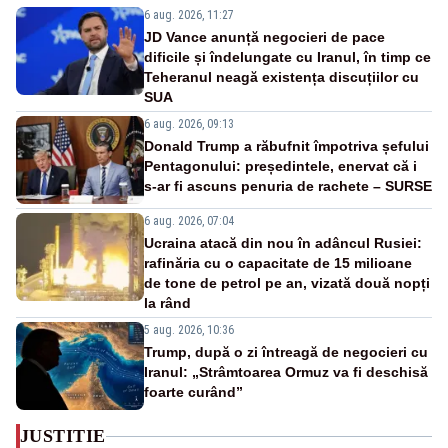
6 aug. 2026, 11:27
JD Vance anunță negocieri de pace
dificile și îndelungate cu Iranul, în timp ce
Teheranul neagă existența discuțiilor cu
SUA
6 aug. 2026, 09:13
Donald Trump a răbufnit împotriva șefului
Pentagonului: președintele, enervat că i
s-ar fi ascuns penuria de rachete – SURSE
6 aug. 2026, 07:04
Ucraina atacă din nou în adâncul Rusiei:
rafinăria cu o capacitate de 15 milioane
de tone de petrol pe an, vizată două nopți
la rând
5 aug. 2026, 10:36
Trump, după o zi întreagă de negocieri cu
Iranul: „Strâmtoarea Ormuz va fi deschisă
foarte curând”
JUSTITIE