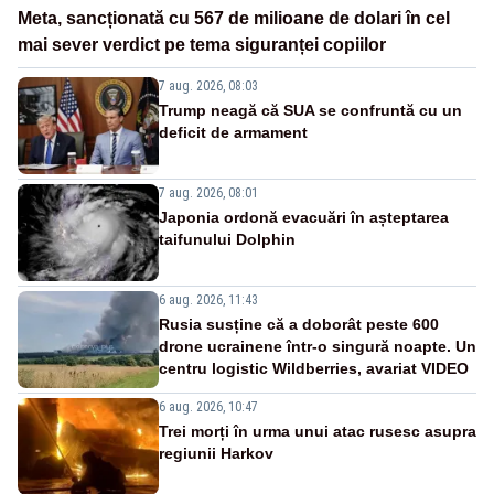
Meta, sancționată cu 567 de milioane de dolari în cel
mai sever verdict pe tema siguranței copiilor
7 aug. 2026, 08:03
Trump neagă că SUA se confruntă cu un
deficit de armament
7 aug. 2026, 08:01
Japonia ordonă evacuări în așteptarea
taifunului Dolphin
6 aug. 2026, 11:43
Rusia susține că a doborât peste 600
drone ucrainene într-o singură noapte. Un
centru logistic Wildberries, avariat VIDEO
6 aug. 2026, 10:47
Trei morți în urma unui atac rusesc asupra
regiunii Harkov