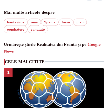
Mai multe articole despre
hantavirus
oms
Spania
focar
plan
combatere
sanatate
Urmărește știrile Realitatea din Franta și pe
Google
News
CELE MAI CITITE
1