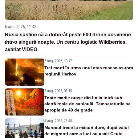
6 aug. 2026, 11:43
Rusia susține că a doborât peste 600 drone ucrainene
într-o singură noapte. Un centru logistic Wildberries,
avariat VIDEO
6 aug. 2026, 10:47
Trei morți în urma unui atac rusesc asupra
regiunii Harkov
6 aug. 2026, 07:15
Toate marile orașe din Italia intră sub
alertă roșie de caniculă. Temperaturile se
apropie de 40 de grade
5 aug. 2026, 23:55
Marocul trece la măsuri dure, după valul
de migranți care a luat cu asalt Ceuta.