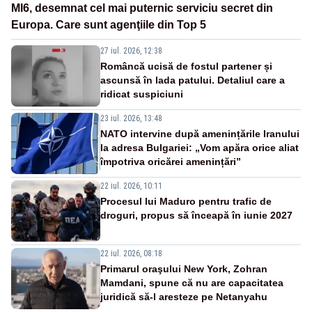
MI6, desemnat cel mai puternic serviciu secret din
Europa. Care sunt agenţiile din Top 5
27 iul. 2026, 12:38
Româncă ucisă de fostul partener și
ascunsă în lada patului. Detaliul care a
ridicat suspiciuni
23 iul. 2026, 13:48
NATO intervine după amenințările Iranului
la adresa Bulgariei: „Vom apăra orice aliat
împotriva oricărei amenințări”
22 iul. 2026, 10:11
Procesul lui Maduro pentru trafic de
droguri, propus să înceapă în iunie 2027
22 iul. 2026, 08:18
Primarul oraşului New York, Zohran
Mamdani, spune că nu are capacitatea
juridică să-l aresteze pe Netanyahu