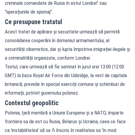
criminale comandate de Rusia în estul Londrei" sau
"operațiunile de spionaj".
Ce presupune tratatul
Acest tratat de apărare și securitate urmează să permită
consolidarea cooperării în domeniul armamentului, al
securității cibernetice, dar și lupta împotriva imigrației ilegale și
a criminalității organizate, conform Londrei.
Textul, care urmează să fie semnat în jurul orei 13:00 (12:00
GMT) la baza Royal Air Force din Uxbridge, la vest de capitala
britanică, prevede în special exerciții comune și schimburi de
informații, potrivit guvernului polonez.
Contextul geopolitic
Polonia, țară membră a Uniunii Europene și a NATO, împarte
frontiera sa de est cu Rusia, Belarus și Ucraina, ceea ce face
ca 'instabilitatea' să se fi înscris în realitatea sa 'în mod