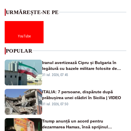
URMĂREȘTE-NE PE
YouTube
POPULAR
Iranul avertizează Cipru și Bulgaria în
legătură cu bazele militare folosite de
SUA
31 iul. 2026, 07:45
ITALIA: 7 persoane, dispărute după
prăbușirea unei clădiri în Sicilia | VIDEO
31 iul. 2026, 07:50
Trump anunță un acord pentru
dezarmarea Hamas, însă sprijinul