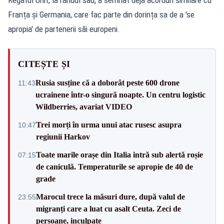
Franța și Germania, care fac parte din dorința sa de a 'se
apropia' de partenerii săi europeni.
CITEȘTE ȘI
Rusia susține că a doborât peste 600 drone
11:43
ucrainene într-o singură noapte. Un centru logistic
Wildberries, avariat VIDEO
Trei morți în urma unui atac rusesc asupra
10:47
regiunii Harkov
Toate marile orașe din Italia intră sub alertă roșie
07:15
de caniculă. Temperaturile se apropie de 40 de
grade
Marocul trece la măsuri dure, după valul de
23:55
migranți care a luat cu asalt Ceuta. Zeci de
persoane, inculpate