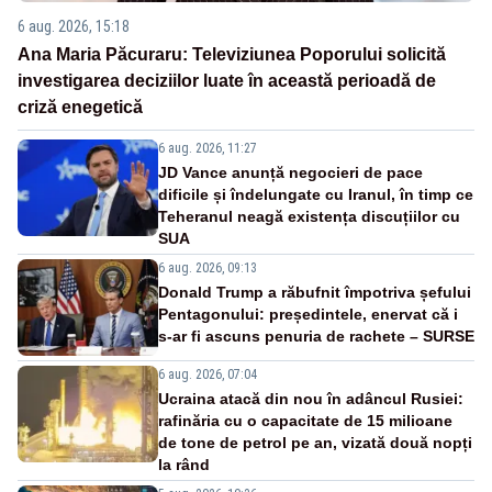
6 aug. 2026, 15:18
Ana Maria Păcuraru: Televiziunea Poporului solicită
investigarea deciziilor luate în această perioadă de
criză enegetică
6 aug. 2026, 11:27
JD Vance anunță negocieri de pace
dificile și îndelungate cu Iranul, în timp ce
Teheranul neagă existența discuțiilor cu
SUA
6 aug. 2026, 09:13
Donald Trump a răbufnit împotriva șefului
Pentagonului: președintele, enervat că i
s-ar fi ascuns penuria de rachete – SURSE
6 aug. 2026, 07:04
Ucraina atacă din nou în adâncul Rusiei:
rafinăria cu o capacitate de 15 milioane
de tone de petrol pe an, vizată două nopți
la rând