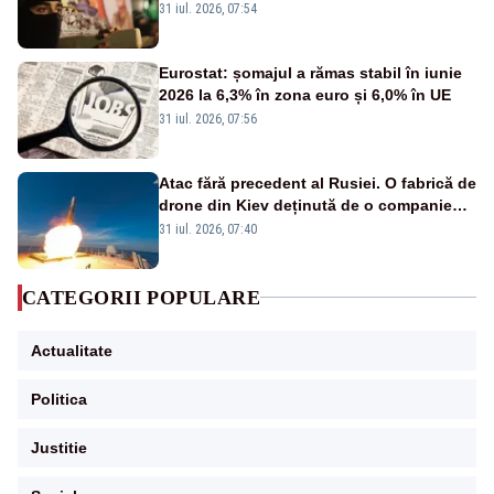
Israelului rămâne incert
31 iul. 2026, 07:54
Eurostat: șomajul a rămas stabil în iunie
2026 la 6,3% în zona euro și 6,0% în UE
31 iul. 2026, 07:56
Atac fără precedent al Rusiei. O fabrică de
drone din Kiev deținută de o companie
americană, distrusă de o rachetă
31 iul. 2026, 07:40
rusească
CATEGORII POPULARE
Actualitate
Politica
Justitie