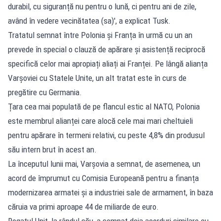
durabil, cu siguranță nu pentru o lună, ci pentru ani de zile,
având în vedere vecinătatea (sa)', a explicat Tusk.
Tratatul semnat între Polonia și Franța în urmă cu un an
prevede în special o clauză de apărare și asistență reciprocă
specifică celor mai apropiați aliați ai Franței. Pe lângă alianța
Varșoviei cu Statele Unite, un alt tratat este în curs de
pregătire cu Germania.
Țara cea mai populată de pe flancul estic al NATO, Polonia
este membrul alianței care alocă cele mai mari cheltuieli
pentru apărare în termeni relativi, cu peste 4,8% din produsul
său intern brut în acest an.
La începutul lunii mai, Varșovia a semnat, de asemenea, un
acord de împrumut cu Comisia Europeană pentru a finanța
modernizarea armatei și a industriei sale de armament, în baza
căruia va primi aproape 44 de miliarde de euro.
Regatul Unit, la rândul său, a semnat deja acorduri similare cu