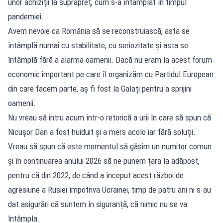
unor achiziții la suprapreț, cum s-a întâmplat în timpul
pandemiei.
Avem nevoie ca România să se reconstruiască, asta se
întâmplă numai cu stabilitate, cu seriozitate și asta se
întâmplă fără a alarma oamenii. Dacă nu eram la acest forum
economic important pe care îl organizăm cu Partidul European
din care facem parte, aș fi fost la Galați pentru a sprijini
oamenii.
Nu vreau să intru acum într-o retorică a urii în care să spun că
Nicușor Dan a fost huiduit și a mers acolo iar fără soluții.
Vreau să spun că este momentul să găsim un numitor comun
și în continuarea anului 2026 să ne punem țara la adăpost,
pentru că din 2022, de când a început acest război de
agresiune a Rusiei împotriva Ucrainei, timp de patru ani ni s-au
dat asigurări că suntem în siguranță, că nimic nu se va
întâmpla.