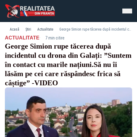
Acasă
Știri
Actualitate
George Simion rupe tăcerea după incidentul cu drona din Galați: ”Suntem în contact cu marile națiuni.Să nu îi lăsăm pe cei care răspândesc frica să câștige” -VIDEO
·
ACTUALITATE
7 min citire
George Simion rupe tăcerea după
incidentul cu drona din Galați: ”Suntem
în contact cu marile națiuni.Să nu îi
lăsăm pe cei care răspândesc frica să
câștige” -VIDEO