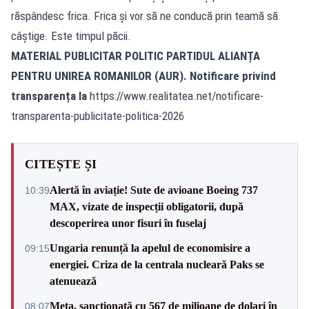
răspândesc frica. Frica şi vor să ne conducă prin teamă să
câştige. Este timpul păcii.
MATERIAL PUBLICITAR POLITIC PARTIDUL ALIANȚA
PENTRU UNIREA ROMANILOR (AUR). Notificare privind
transparența la
https://www.realitatea.net/notificare-
transparenta-publicitate-politica-2026
CITEȘTE ȘI
Alertă în aviație! Sute de avioane Boeing 737
10:39
MAX, vizate de inspecții obligatorii, după
descoperirea unor fisuri în fuselaj
Ungaria renunță la apelul de economisire a
09:15
energiei. Criza de la centrala nucleară Paks se
atenuează
Meta, sancționată cu 567 de milioane de dolari în
08:07