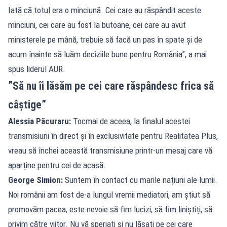
Iată că totul era o minciună. Cei care au răspândit aceste
minciuni, cei care au fost la butoane, cei care au avut
ministerele pe mână, trebuie să facă un pas în spate și de
acum înainte să luăm deciziile bune pentru România”, a mai
spus liderul AUR.
”Să nu îi lăsăm pe cei care răspândesc frica să
câștige”
Alessia Păcuraru:
Tocmai de aceea, la finalul acestei
transmisiuni în direct și în exclusivitate pentru Realitatea Plus,
vreau să închei această transmisiune printr-un mesaj care vă
aparține pentru cei de acasă.
George Simion:
Suntem în contact cu marile națiuni ale lumii.
Noi românii am fost de-a lungul vremii mediatori, am știut să
promovăm pacea, este nevoie să fim lucizi, să fim liniștiți, să
privim către viitor. Nu vă speriați și nu lăsați pe cei care