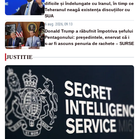
dificile și îndelungate cu Iranul, în timp ce
Teheranul neagă existența discuțiilor cu
SUA
6 aug. 2026, 09:13
Donald Trump a răbufnit împotriva șefului
Pentagonului: președintele, enervat că i
s-ar fi ascuns penuria de rachete – SURSE
JUSTITIE