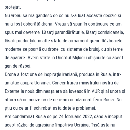
protejat.
Nu vreau să mă gândesc de ce nu s-a luat această decizie și
nu a fost doborâtă drona. Vreau să spun în continuare ce am
spus mai devreme: Lăsați parandărăturile, lăsați comisioanele,
lăsați producțiile în alte state de armament greoi. Războaiele
moderne se poartă cu drone, cu sisteme de bruiaj, cu sisteme
de apărare. Avem state în Orientul Mijlociu obișnuite cu acest
gen de război.
Drona a fost una de inspirație iraniană, produsă în Rusia, într-
un atac asupra Ucrainei. Concentrarea ministrului nostru de
Externe la nouă dimineața era să lovească în AUR și al unora și
altora să ne acuze că de ce n-am condamnat ferm Rusia. Nu
știu cu ce ar fi schimbat asta datele problemei.
Am condamnat Rusia de pe 24 februarie 2022, când a început
acest război de agresiune împotriva Ucrainei, însă asta nu