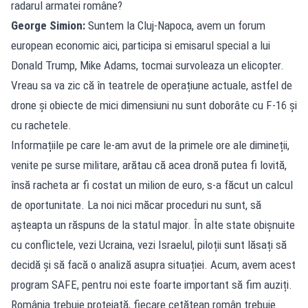
radarul armatei române?
George Simion:
Suntem la Cluj-Napoca, avem un forum
european economic aici, participa si emisarul special a lui
Donald Trump, Mike Adams, tocmai survoleaza un elicopter.
Vreau sa va zic că în teatrele de operațiune actuale, astfel de
drone și obiecte de mici dimensiuni nu sunt doborâte cu F-16 și
cu rachetele.
Informațiile pe care le-am avut de la primele ore ale dimineții,
venite pe surse militare, arătau că acea dronă putea fi lovită,
însă racheta ar fi costat un milion de euro, s-a făcut un calcul
de oportunitate. La noi nici măcar proceduri nu sunt, să
așteapta un răspuns de la statul major. În alte state obișnuite
cu conflictele, vezi Ucraina, vezi Israelul, piloții sunt lăsați să
decidă și să facă o analiză asupra situației. Acum, avem acest
program SAFE, pentru noi este foarte important să fim auziți.
România trebuie protejată, fiecare cetățean român trebuie