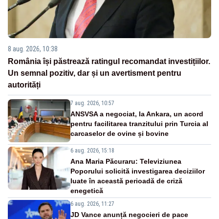
8 aug. 2026, 10:38
România își păstrează ratingul recomandat investițiilor.
Un semnal pozitiv, dar și un avertisment pentru
autorități
7 aug. 2026, 10:57
ANSVSA a negociat, la Ankara, un acord
pentru facilitarea tranzitului prin Turcia al
carcaselor de ovine și bovine
6 aug. 2026, 15:18
Ana Maria Păcuraru: Televiziunea
Poporului solicită investigarea deciziilor
luate în această perioadă de criză
enegetică
6 aug. 2026, 11:27
JD Vance anunță negocieri de pace