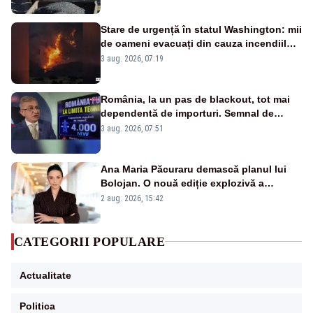
Stare de urgență în statul Washington: mii
de oameni evacuați din cauza incendiilor
puternice de vegetație
3 aug. 2026, 07:19
România, la un pas de blackout, tot mai
dependentă de importuri. Semnal de
alarmă tras de un expert în energie
3 aug. 2026, 07:51
Ana Maria Păcuraru demască planul lui
Bolojan. O nouă ediție explozivă a
emisiunii „Miza Zilei” la Realitatea PLUS
2 aug. 2026, 15:42
CATEGORII POPULARE
Actualitate
Politica