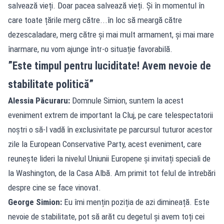
salvează vieți. Doar pacea salvează vieți. Și în momentul în
care toate țările merg către...în loc să meargă către
dezescaladare, merg către și mai mult armament, și mai mare
înarmare, nu vom ajunge într-o situație favorabilă.
”Este timpul pentru luciditate! Avem nevoie de
stabilitate politică”
Alessia Păcuraru:
Domnule Simion, suntem la acest
eveniment extrem de important la Cluj, pe care telespectatorii
noștri o să-l vadă în exclusivitate pe parcursul tuturor acestor
zile la European Conservative Party, acest eveniment, care
reunește lideri la nivelul Uniunii Europene și invitați speciali de
la Washington, de la Casa Albă. Am primit tot felul de întrebări
despre cine se face vinovat.
George Simion:
Eu îmi mențin poziția de azi dimineață. Este
nevoie de stabilitate, pot să arăt cu degetul și avem toți cei