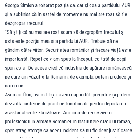
George Simion a reiterat poziția sa, dar și cea a partidului AUR
și a subliniat că în astfel de momente nu mai are rost să fie
dezgropat trecutul.
”Să știți că nu mai are rost acum să dezgropăm trecutul și
asta este poziția mea și a partidului AUR. Trebuie să ne
gândim către viitor. Securitatea românilor și fiecare viață este
importantă. Repet ce v-am spus la început, ca tată de copil
spun asta. De aceea cred că industria de apărare românească,
pe care am văzut-o la Romarm, de exemplu, putem produce și
noi drone.
Avem softuri, avem IT-ști, avem capacități pregătite și putem
dezvolta sisteme de practice funcționale pentru depistarea
acestor obiecte zburătoare. Am încrederea că avem
profesioniști în armata României, în institutele statului român,
sper, atrag atenția ca acest incident să nu fie doar justificarea