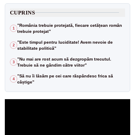
CUPRINS
”România trebuie protejată, fiecare cetățean român
1
trebuie protejat”
”Este timpul pentru luciditate! Avem nevoie de
2
stabilitate politică”
”Nu mai are rost acum să dezgropăm trecutul.
3
Trebuie să ne gândim către viitor”
”Să nu îi lăsăm pe cei care răspândesc frica să
4
câștige”