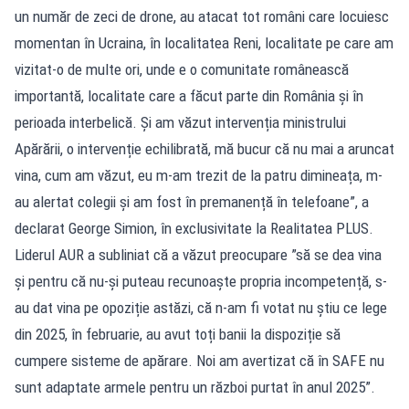
un număr de zeci de drone, au atacat tot români care locuiesc
momentan în Ucraina, în localitatea Reni, localitate pe care am
vizitat-o de multe ori, unde e o comunitate românească
importantă, localitate care a făcut parte din România și în
perioada interbelică. Și am văzut intervenția ministrului
Apărării, o intervenție echilibrată, mă bucur că nu mai a aruncat
vina, cum am văzut, eu m-am trezit de la patru dimineața, m-
au alertat colegii și am fost în premanență în telefoane”, a
declarat George Simion, în exclusivitate la Realitatea PLUS.
Liderul AUR a subliniat că a văzut preocupare ”să se dea vina
și pentru că nu-și puteau recunoaște propria incompetență, s-
au dat vina pe opoziție astăzi, că n-am fi votat nu știu ce lege
din 2025, în februarie, au avut toți banii la dispoziție să
cumpere sisteme de apărare. Noi am avertizat că în SAFE nu
sunt adaptate armele pentru un război purtat în anul 2025”.