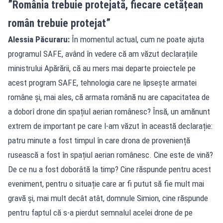
”România trebuie protejată, fiecare cetățean
român trebuie protejat”
Alessia Păcuraru:
În momentul actual, cum ne poate ajuta
programul SAFE, având în vedere că am văzut declarațiile
ministrului Apărării, că au mers mai departe proiectele pe
acest program SAFE, tehnologia care ne lipsește armatei
române și, mai ales, că armata română nu are capacitatea de
a doborî drone din spațiul aerian românesc? Însă, un amănunt
extrem de important pe care l-am văzut în această declarație:
patru minute a fost timpul în care drona de proveniență
rusească a fost în spațiul aerian românesc. Cine este de vină?
De ce nu a fost doborâtă la timp? Cine răspunde pentru acest
eveniment, pentru o situație care ar fi putut să fie mult mai
gravă și, mai mult decât atât, domnule Simion, cine răspunde
pentru faptul că s-a pierdut semnalul acelei drone de pe