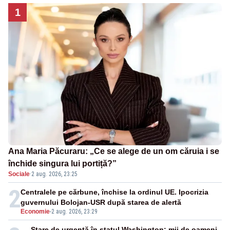
1
Ana Maria Păcuraru: „Ce se alege de un om căruia i se
închide singura lui portiță?”
Sociale
·
2 aug. 2026, 23:25
2
Centralele pe cărbune, închise la ordinul UE. Ipocrizia
guvernului Bolojan-USR după starea de alertă
Economie
-
2 aug. 2026, 23:29
Stare de urgență în statul Washington: mii de oameni