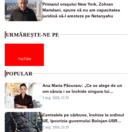
Primarul oraşului New York, Zohran
Mamdani, spune că nu are capacitatea
juridică să-l aresteze pe Netanyahu
URMĂREȘTE-NE PE
YouTube
POPULAR
Ana Maria Păcuraru: „Ce se alege de un
om căruia i se închide singura lui
portiță?”
2 aug. 2026, 23:25
Centralele pe cărbune, închise la ordinul
UE. Ipocrizia guvernului Bolojan-USR
după starea de alertă
2 aug. 2026, 23:29