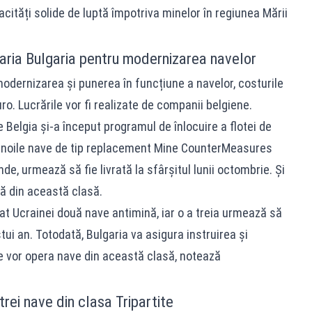
ități solide de luptă împotriva minelor în regiunea Mării
aria Bulgaria pentru modernizarea navelor
modernizarea și punerea în funcțiune a navelor, costurile
ro. Lucrările vor fi realizate de companii belgiene.
e Belgia și-a început programul de înlocuire a flotei de
u noile nave de tip replacement Mine CounterMeasures
e, urmează să fie livrată la sfârșitul lunii octombrie. Și
tă din această clasă.
nat Ucrainei două nave antimină, iar o a treia urmează să
tui an. Totodată, Bulgaria va asigura instruirea și
e vor opera nave din această clasă, notează
rei nave din clasa Tripartite