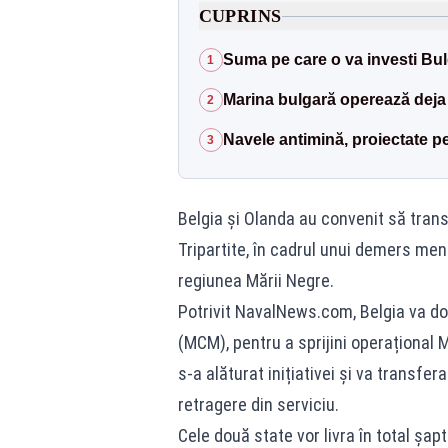
CUPRINS
Suma pe care o va investi Bu
1
Marina bulgară operează deja t
2
Navele antimină, proiectate p
3
Belgia și Olanda au convenit să trans
Tripartite, în cadrul unui demers men
regiunea Mării Negre.
Potrivit
NavalNews.com
, Belgia va 
(MCM), pentru a sprijini operațional 
s-a alăturat inițiativei și va transfe
retragere din serviciu.
Cele două state vor livra în total șap