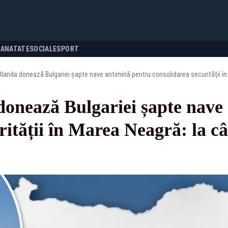
SANATATE
SOCIALE
SPORT
Olanda donează Bulgariei șapte nave antimină pentru consolidarea securității în 
donează Bulgariei șapte nave
ității în Marea Neagră: la cât