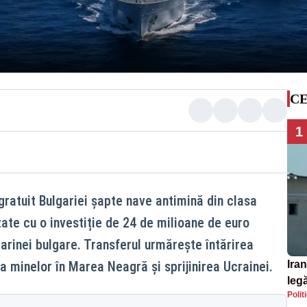
CE
1
gratuit Bulgariei șapte nave antimină din clasa
zate cu o investiție de 24 de milioane de euro
 marinei bulgare. Transferul urmărește întărirea
a minelor în Marea Neagră și sprijinirea Ucrainei.
Iran
legă
Polit
SU