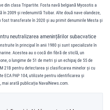
e din clasa Tripartite. Fosta navă belgiană Myosotis a
tă în 2009 și redenumită Tsibar. Alte două nave olandeze,
u fost transferate în 2020 și au primit denumirile Mesta și
ntru neutralizarea amenințărilor subacvatice
struite în principal în anii 1980 și sunt specializate în
arine. Acestea au o cocă din fibră de sticlă, un
ne, o lungime de 51 de metri și un echipaj de 55 de
M 21B pentru detectarea și clasificarea minelor și cu
 ECA PAP 104, utilizate pentru identificarea și
e, mai arată publicația
NavalNews.com
.