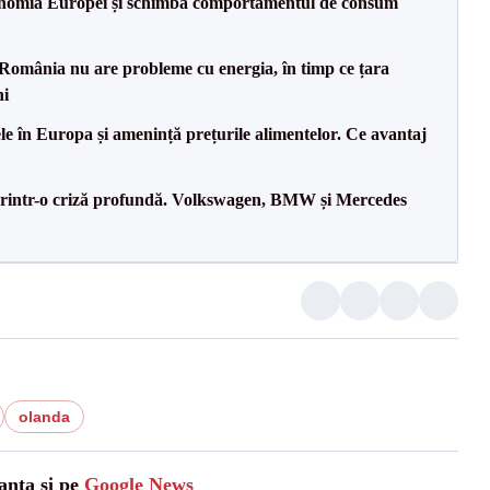
onomia Europei și schimbă comportamentul de consum
România nu are probleme cu energia, în timp ce țara
ni
le în Europa și amenință prețurile alimentelor. Ce avantaj
printr-o criză profundă. Volkswagen, BMW și Mercedes
olanda
anta și pe
Google News