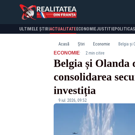
ULTIMELE ȘTIRI
ACTUALITATE
ECONOMIE
JUSTITIE
POLITICA
Acasă
Știri
Economie
Belgia și 
·
ECONOMIE
2 min citire
Belgia și Olanda 
consolidarea secur
investiția
9 iul. 2026, 09:52