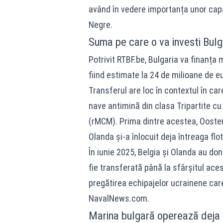
având în vedere importanța unor capac
Negre.
Suma pe care o va investi Bulg
Potrivit
RTBF.be
, Bulgaria va finanța 
fiind estimate la 24 de milioane de eu
Transferul are loc în contextul în car
nave antimină din clasa Tripartite c
(rMCM). Prima dintre acestea, Oostend
Olanda și-a înlocuit deja întreaga flo
În iunie 2025, Belgia și Olanda au do
fie transferată până la sfârșitul aces
pregătirea echipajelor ucrainene car
NavalNews.com
.
Marina bulgară operează deja t