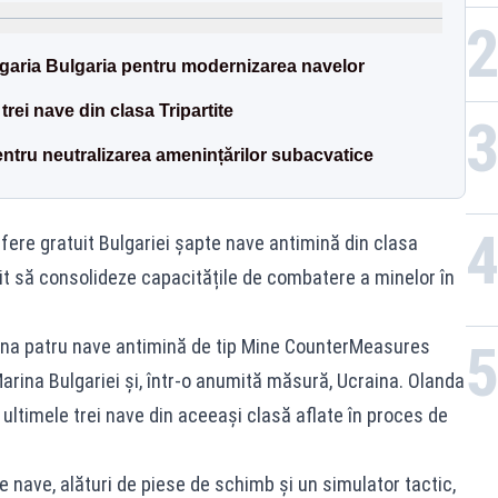
lgaria Bulgaria pentru modernizarea navelor
rei nave din clasa Tripartite
entru neutralizarea amenințărilor subacvatice
fere gratuit Bulgariei șapte nave antimină din clasa
it să consolideze capacitățile de combatere a minelor în
dona patru nave antimină de tip Mine CounterMeasures
Marina Bulgariei și, într-o anumită măsură, Ucraina. Olanda
ra ultimele trei nave din aceeași clasă aflate în proces de
te nave, alături de piese de schimb și un simulator tactic,