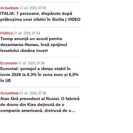
2
Actualitate
-
31 iul. 2026, 07:50
ITALIA: 7 persoane, dispărute după
prăbușirea unei clădiri în Sicilia | VIDEO
3
Politica
-
31 iul. 2026, 07:54
Trump anunță un acord pentru
dezarmarea Hamas, însă sprijinul
Israelului rămâne incert
4
Economie
-
31 iul. 2026, 07:56
Eurostat: șomajul a rămas stabil în
iunie 2026 la 6,3% în zona euro și 6,0%
în UE
5
Actualitate
-
31 iul. 2026, 07:40
Atac fără precedent al Rusiei. O fabrică
de drone din Kiev deținută de o
companie americană, distrusă de o
rachetă rusească