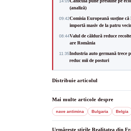
Canicula pune presiune pe ec
14:09
(analiză)
Comisia Europeană susține că 
09:42
importă masiv de la patru veci
Valul de căldură reduce recolte
08:44
are România
Industria auto germană trece 
11:35
reduc mii de posturi
Distribuie articolul
Mai multe articole despre
nave antimina
Bulgaria
Belgia
Urmărește știrile Realitatea din Fr