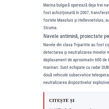
Marina bulgară operează deja trei nav
fost achiziționată în 2007, transfera
fostele Maasluis și Hellevoetsluis, a
Struma.
Navele antimină, proiectate pe
Navele din clasa Tripartite au fost con
detectarea și neutralizarea minelor m
deplasament de aproximativ 600 de to
marinari. Sunt echipate cu radar DUB
două vehicule subacvatice teleoperate
neutralizarea dispozitivelor exploziv
CITEȘTE ȘI