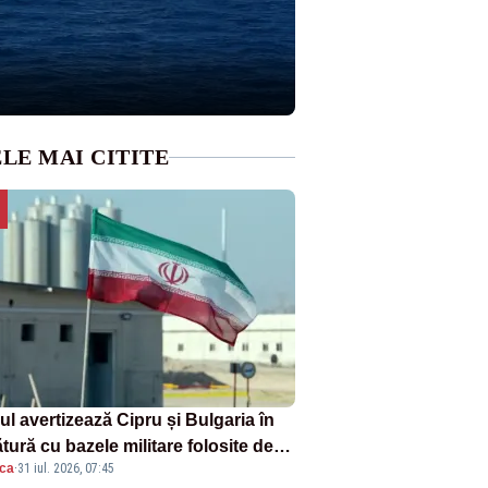
LE MAI CITITE
ul avertizează Cipru și Bulgaria în
tură cu bazele militare folosite de
ica
·
31 iul. 2026, 07:45
A