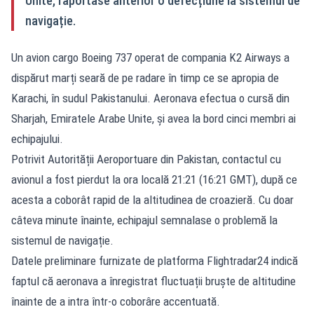
Unite, raportase anterior o defecțiune la sistemul de
navigație.
Un avion cargo Boeing 737 operat de compania K2 Airways a
dispărut marți seară de pe radare în timp ce se apropia de
Karachi, în sudul Pakistanului. Aeronava efectua o cursă din
Sharjah, Emiratele Arabe Unite, și avea la bord cinci membri ai
echipajului.
Potrivit Autorității Aeroportuare din Pakistan, contactul cu
avionul a fost pierdut la ora locală 21:21 (16:21 GMT), după ce
acesta a coborât rapid de la altitudinea de croazieră. Cu doar
câteva minute înainte, echipajul semnalase o problemă la
sistemul de navigație.
Datele preliminare furnizate de platforma Flightradar24 indică
faptul că aeronava a înregistrat fluctuații bruște de altitudine
înainte de a intra într-o coborâre accentuată.