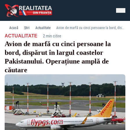
Acasă
Știri
Actualitate
Avion de marfă cu cinci persoane la bord, dispărut în largul coastelor Pakistanului. Operațiune amplă de căutare
·
ACTUALITATE
2 min citire
Avion de marfă cu cinci persoane la
bord, dispărut în largul coastelor
Pakistanului. Operațiune amplă de
căutare