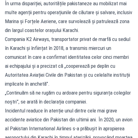
În urma dispariției, autoritățile pakistaneze au mobilizat mai
multe agenții pentru operațiunile de căutare și salvare, inclusiv
Marina și Forțele Aeriene, care survolează și patrulează zona
din largul coastelor orașului Karachi.
Compania K2 Airways, transportator privat de marfă cu sediul
în Karachi și înființat în 2018, a transmis miercuri un
comunicat în care a confirmat identitatea celor cinci membri
ai echipajului și a precizat că „cooperează pe deplin cu
Autoritatea Aviației Civile din Pakistan și cu celelalte instituții
implicate în anchetă”.
„Continuăm să ne rugăm cu ardoare pentru siguranța colegilor
noștri”, se arată în declarația companiei.
Incidentul readuce în atenție unul dintre cele mai grave
accidente aviatice din Pakistan din ultimii ani. În 2020, un avion
al Pakistan International Airlines s-a prăbușit în apropierea
aeroportului din Karachi în timpul aterizării, provocând moartea