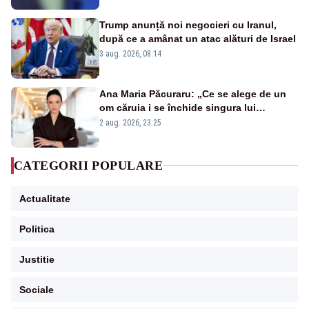
Trump anunță noi negocieri cu Iranul,
după ce a amânat un atac alături de Israel
3 aug. 2026, 08:14
Ana Maria Păcuraru: „Ce se alege de un
om căruia i se închide singura lui
portiță?”
2 aug. 2026, 23:25
CATEGORII POPULARE
Actualitate
Politica
Justitie
Sociale