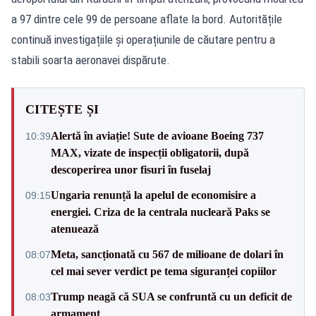
a 97 dintre cele 99 de persoane aflate la bord. Autoritățile
continuă investigațiile și operațiunile de căutare pentru a
stabili soarta aeronavei dispărute.
CITEȘTE ȘI
Alertă în aviație! Sute de avioane Boeing 737
10:39
MAX, vizate de inspecții obligatorii, după
descoperirea unor fisuri în fuselaj
Ungaria renunță la apelul de economisire a
09:15
energiei. Criza de la centrala nucleară Paks se
atenuează
Meta, sancționată cu 567 de milioane de dolari în
08:07
cel mai sever verdict pe tema siguranței copiilor
Trump neagă că SUA se confruntă cu un deficit de
08:03
armament