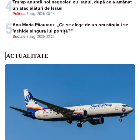
4
Trump anunță noi negocieri cu Iranul, după ce a amânat
un atac alături de Israel
Politica
-
3 aug. 2026, 08:14
5
Ana Maria Păcuraru: „Ce se alege de un om căruia i se
închide singura lui portiță?”
Sociale
-
2 aug. 2026, 23:25
ACTUALITATE