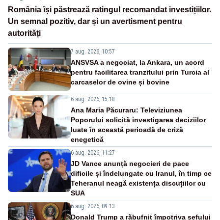
România își păstrează ratingul recomandat investițiilor.
Un semnal pozitiv, dar și un avertisment pentru
autorități
7 aug. 2026, 10:57
ANSVSA a negociat, la Ankara, un acord
pentru facilitarea tranzitului prin Turcia al
carcaselor de ovine și bovine
6 aug. 2026, 15:18
Ana Maria Păcuraru: Televiziunea
Poporului solicită investigarea deciziilor
luate în această perioadă de criză
enegetică
6 aug. 2026, 11:27
JD Vance anunță negocieri de pace
dificile și îndelungate cu Iranul, în timp ce
Teheranul neagă existența discuțiilor cu
SUA
6 aug. 2026, 09:13
Donald Trump a răbufnit împotriva șefului