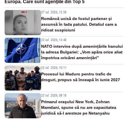
Europa. Care sunt agenţiile din Top 5
27 iul. 2026, 12:38
Româncă ucisă de fostul partener și
ascunsă în lada patului. Detaliul care a
ridicat suspiciuni
23 iul. 2026, 13:48
NATO intervine după amenințările Iranului
la adresa Bulgariei: „Vom apăra orice aliat
împotriva oricărei amenințări”
22 iul. 2026, 10:11
Procesul lui Maduro pentru trafic de
droguri, propus să înceapă în iunie 2027
22 iul. 2026, 08:18
Primarul oraşului New York, Zohran
Mamdani, spune că nu are capacitatea
juridică să-l aresteze pe Netanyahu