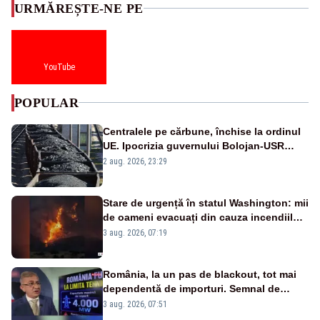
URMĂREȘTE-NE PE
YouTube
POPULAR
Centralele pe cărbune, închise la ordinul
UE. Ipocrizia guvernului Bolojan-USR
după starea de alertă
2 aug. 2026, 23:29
Stare de urgență în statul Washington: mii
de oameni evacuați din cauza incendiilor
puternice de vegetație
3 aug. 2026, 07:19
România, la un pas de blackout, tot mai
dependentă de importuri. Semnal de
alarmă tras de un expert în energie
3 aug. 2026, 07:51