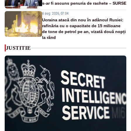
s-ar fi ascuns penuria de rachete – SURSE
6 aug. 2026, 07:04
Ucraina atacă din nou în adâncul Rusiei:
rafinăria cu o capacitate de 15 milioane
de tone de petrol pe an, vizată două nopți
la rând
JUSTITIE