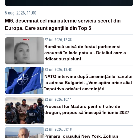
5 aug. 2026, 11:00
MI6, desemnat cel mai puternic serviciu secret din
Europa. Care sunt agenţiile din Top 5
27 iul. 2026, 12:38
Româncă ucisă de fostul partener și
ascunsă în lada patului. Detaliul care a
ridicat suspiciuni
23 iul. 2026, 13:48
NATO intervine după amenințările Iranului
la adresa Bulgariei: „Vom apăra orice aliat
împotriva oricărei amenințări”
22 iul. 2026, 10:11
Procesul lui Maduro pentru trafic de
droguri, propus să înceapă în iunie 2027
22 iul. 2026, 08:18
Primarul oraşului New York, Zohran