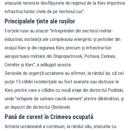
atacurile teroriste desfăşurate de regimul de la Kiev împotriva
infrastructurilor civile de pe teritoriul rus".
Principalele ținte ale rușilor
Forţele ruse au atacat "întreprinderi din sectorul militar-
industrial, instalaţii ale complexului energetic şi petrolier din
oraşul Kiev şi din regiunea Kiev, precum şi infrastructuri
aeroportuare militare din Dnipropetrovsk, Poltava, Cerkasi,
Cernihiv şi Kiev", a adăugat acesta.
Serviciile de urgenţă ucrainene au afirmat, la rândul lor, că cel
puţin 15 clădiri rezidenţiale au fost avariate sau distruse la
Kiev, printre care o clădire cu nouă etaje din districtul Podilski,
unde "echipele de salvare caută oameni" printre dărâmături, şi
un depozit din districtul Obolonski.
Pană de curent în Crimeea ocupată
Armata ucraineană a continuat, la rândul său, atacurile cu