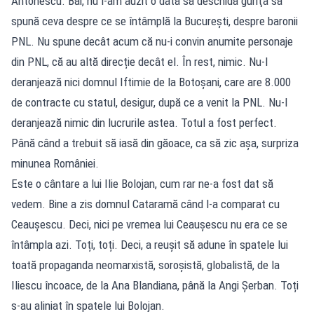
Antonescu. Băi, nu l-am auzit o dată să deschidă guriţa să
spună ceva despre ce se întâmplă la Bucureşti, despre baronii
PNL. Nu spune decât acum că nu-i convin anumite personaje
din PNL, că au altă direcție decât el. În rest, nimic. Nu-l
deranjează nici domnul Iftimie de la Botoșani, care are 8.000
de contracte cu statul, desigur, după ce a venit la PNL. Nu-l
deranjează nimic din lucrurile astea. Totul a fost perfect.
Până când a trebuit să iasă din găoace, ca să zic așa, surpriza
minunea României.
Este o cântare a lui Ilie Bolojan, cum rar ne-a fost dat să
vedem. Bine a zis domnul Cataramă când l-a comparat cu
Ceaușescu. Deci, nici pe vremea lui Ceaușescu nu era ce se
întâmpla azi. Toți, toți. Deci, a reușit să adune în spatele lui
toată propaganda neomarxistă, soroșistă, globalistă, de la
Iliescu încoace, de la Ana Blandiana, până la Angi Șerban. Toți
s-au aliniat în spatele lui Bolojan.