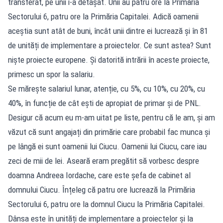
transferat, pe unii i-a detașat. Unii au patru ore la Primăria
Sectorului 6, patru ore la Primăria Capitalei. Adică oamenii
aceștia sunt atât de buni, încât unii dintre ei lucrează și în 81
de unități de implementare a proiectelor. Ce sunt astea? Sunt
niște proiecte europene. Și datorită intrării în aceste proiecte,
primesc un spor la salariu.
Se mărește salariul lunar, atenție, cu 5%, cu 10%, cu 20%, cu
40%, în funcție de cât ești de apropiat de primar și de PNL.
Desigur că acum eu m-am uitat pe liste, pentru că le am, și am
văzut că sunt angajați din primărie care probabil fac munca și
pe lângă ei sunt oamenii lui Ciucu. Oamenii lui Ciucu, care iau
zeci de mii de lei. Aseară eram pregătit să vorbesc despre
doamna Andreea Iordache, care este șefa de cabinet al
domnului Ciucu. Înțeleg că patru ore lucrează la Primăria
Sectorului 6, patru ore la domnul Ciucu la Primăria Capitalei.
Dânsa este în unități de implementare a proiectelor și la