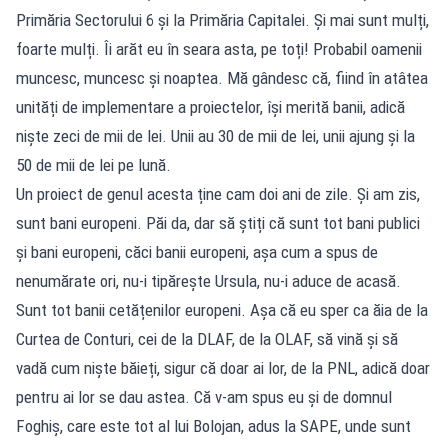
Primăria Sectorului 6 și la Primăria Capitalei. Și mai sunt mulți,
foarte mulți. Îi arăt eu în seara asta, pe toți! Probabil oamenii
muncesc, muncesc și noaptea. Mă gândesc că, fiind în atâtea
unități de implementare a proiectelor, își merită banii, adică
niște zeci de mii de lei. Unii au 30 de mii de lei, unii ajung și la
50 de mii de lei pe lună.
Un proiect de genul acesta ține cam doi ani de zile. Și am zis,
sunt bani europeni. Păi da, dar să știți că sunt tot bani publici
și bani europeni, căci banii europeni, așa cum a spus de
nenumărate ori, nu-i tipărește Ursula, nu-i aduce de acasă.
Sunt tot banii cetățenilor europeni. Așa că eu sper ca ăia de la
Curtea de Conturi, cei de la DLAF, de la OLAF, să vină și să
vadă cum niște băieți, sigur că doar ai lor, de la PNL, adică doar
pentru ai lor se dau astea. Că v-am spus eu și de domnul
Foghiș, care este tot al lui Bolojan, adus la SAPE, unde sunt