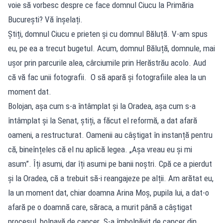
voie să vorbesc despre ce face domnul Ciucu la Primăria
București? Vă înșelați.
Știți, domnul Ciucu e prieten și cu domnul Băluță. V-am spus
eu, pe ea a trecut bugetul. Acum, domnul Băluță, domnule, mai
ușor prin parcurile alea, cârciumile prin Herăstrău acolo. Aud
că vă fac unii fotografii. O să apară și fotografiile alea la un
moment dat.
Bolojan, așa cum s-a întâmplat și la Oradea, așa cum s-a
întâmplat și la Senat, știți, a făcut el reformă, a dat afară
oameni, a restructurat. Oamenii au câștigat în instanță pentru
că, bineînțeles că el nu aplică legea. „Așa vreau eu și mi
asum”. Îți asumi, dar îți asumi pe banii noștri. Cpă ce a pierdut
și la Oradea, că a trebuit să-i reangajeze pe alții. Am arătat eu,
la un moment dat, chiar doamna Arina Moș, pupila lui, a dat-o
afară pe o doamnă care, săraca, a murit până a câștigat
procesul, bolnavă de cancer. S-a îmbolnăvit de cancer din