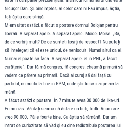
Nicușor Dan. Și, bineînțeles, al celor care ni l-au impus, ăștia,
toți ăștia care strigă.
M-am uitat astăzi, a făcut o postare domnul Bolojan pentru
liberali. A separat apele. A separat apele. Moise, Moise. „Bă,
de ce vorbiți mult? De ce sunteți lipsiți de respect? Nu puteți
să înțelegeți că el este unicul, de nenlocuit. Numai altul ca el.
Numai el poate să facă. A separat apele, el în PNL, a făcut
curățenie”. Dar fă mă congres, fă congres, cheamă primarii să
vedem ce părere au primarii. Dacă ai curaj să dai față cu
partidul, nu acolo la tine în BPM, unde știi tu că îi ai pe aia la
mână.
A făcut astăzi o postare. În 7 minute avea 30.000 de like-uri.
Eu am râs. Vă dați seama că ăsta e un boți, trolli. Acum are
vreo 90.000. Păi e foarte bine. Cu ăștia să rămână. Dar am
intrat de curiozitate să văd și eu cine redistribuie postarea lui