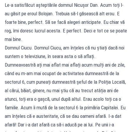
Le-a satisfăcut așteptările domnul Nicușor Dan. Acum toți l-
au găsit pe eroul Bolojan. Trebuia să-l găsească alt erou. E
foarte bine, perfect. Să se facă alegeri anticipate. Eu chiar vă
rog, îmi doresc lucrul acesta. E perfect. Deci e tot ce se poate
mai bine.
Domnul Ciucu. Domnul Ciucu, am înțeles că nu știați dacă noi
suntem o televiziune, în seara asta o să aflați.
Dumneavoastră ați mai aflat mai aflați acum mulți ani de zile,
când eu m-am mai ocupat de activitatea dumneastră de la
sectorul 6, cum puneați dumneastră șeful de la Poliția Locală,
al cărui, băiat, ginere, nu mai știu că au trecut atâția ani de
atunci, toți era o gașcă, unul după altul. Erau acolo toți ca o
familie. Acum îi mută de la sectorul 6 la primăria Capitalei. Eu
am înțeles că e austeritate, că se dau oameni afară. I-a dat
afară! Dar i-a dat afară ca să-i aducă pe ai lui. Pe unii i-a