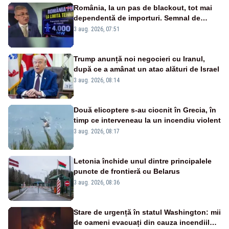
România, la un pas de blackout, tot mai
dependentă de importuri. Semnal de
alarmă tras de un expert în energie
3 aug. 2026, 07:51
Trump anunță noi negocieri cu Iranul,
după ce a amânat un atac alături de Israel
3 aug. 2026, 08:14
Două elicoptere s-au ciocnit în Grecia, în
timp ce interveneau la un incendiu violent
3 aug. 2026, 08:17
Letonia închide unul dintre principalele
puncte de frontieră cu Belarus
3 aug. 2026, 08:36
Stare de urgență în statul Washington: mii
de oameni evacuați din cauza incendiilor