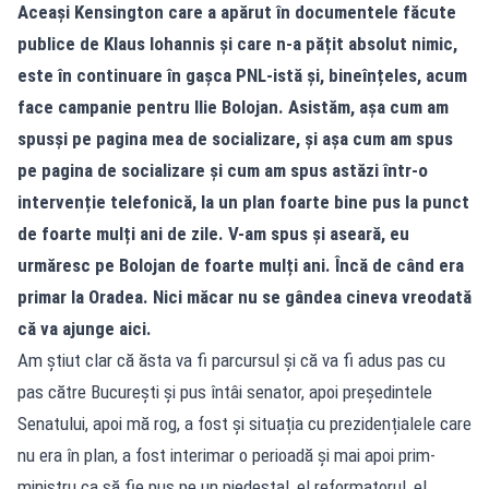
Aceași Kensington care a apărut în documentele făcute
publice de Klaus Iohannis și care n-a pățit absolut nimic,
este în continuare în gașca PNL-istă și, bineînțeles, acum
face campanie pentru Ilie Bolojan. Asistăm, așa cum am
spusși pe pagina mea de socializare, și așa cum am spus
pe pagina de socializare și cum am spus astăzi într-o
intervenție telefonică, la un plan foarte bine pus la punct
de foarte mulți ani de zile. V-am spus și aseară, eu
urmăresc pe Bolojan de foarte mulți ani. Încă de când era
primar la Oradea. Nici măcar nu se gândea cineva vreodată
că va ajunge aici.
Am știut clar că ăsta va fi parcursul și că va fi adus pas cu
pas către București și pus întâi senator, apoi președintele
Senatului, apoi mă rog, a fost și situația cu prezidențialele care
nu era în plan, a fost interimar o perioadă și mai apoi prim-
ministru ca să fie pus pe un piedestal, el reformatorul, el