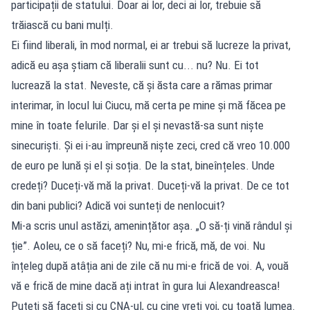
participații de statului. Doar ai lor, deci ai lor, trebuie să
trăiască cu bani mulți.
Ei fiind liberali, în mod normal, ei ar trebui să lucreze la privat,
adică eu așa știam că liberalii sunt cu... nu? Nu. Ei tot
lucrează la stat. Neveste, că și ăsta care a rămas primar
interimar, în locul lui Ciucu, mă certa pe mine și mă făcea pe
mine în toate felurile. Dar și el și nevastă-sa sunt niște
sinecuriști. Și ei i-au împreună niște zeci, cred că vreo 10.000
de euro pe lună și el și soția. De la stat, bineînțeles. Unde
credeți? Duceți-vă mă la privat. Duceți-vă la privat. De ce tot
din bani publici? Adică voi sunteți de nenlocuit?
Mi-a scris unul astăzi, amenințător așa. „O să-ți vină rândul și
ție”. Aoleu, ce o să faceți? Nu, mi-e frică, mă, de voi. Nu
înțeleg după atâția ani de zile că nu mi-e frică de voi. A, vouă
vă e frică de mine dacă ați intrat în gura lui Alexandreasca!
Puteți să faceți și cu CNA-ul, cu cine vreți voi, cu toată lumea.