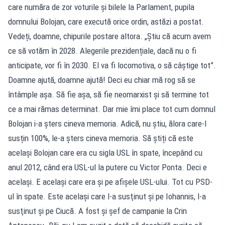
care număra de zor voturile și bilele la Parlament, pupila
domnului Bolojan, care execută orice ordin, astăzi a postat.
Vedeți, doamne, chipurile postare altora. „Știu că acum avem
ce să votăm în 2028. Alegerile prezidențiale, dacă nu o fi
anticipate, vor fi în 2030. El va fi locomotiva, o să câștige tot”.
Doamne ajută, doamne ajută! Deci eu chiar mă rog să se
întâmple așa. Să fie așa, să fie neomarxist și să termine tot
ce a mai rămas determinat. Dar mie îmi place tot cum domnul
Bolojan i-a șters cineva memoria. Adică, nu știu, ălora care-l
susțin 100%, le-a șters cineva memoria. Să știți că este
același Bolojan care era cu sigla USL în spate, începând cu
anul 2012, când era USL-ul la putere cu Victor Ponta. Deci e
acelaşi. E acelaşi care era şi pe afişele USL-ului. Tot cu PSD-
ul în spate. Este acelaşi care l-a susţinut şi pe Iohannis, l-a
susţinut şi pe Ciucă. A fost şi şef de campanie la Crin