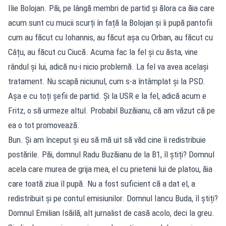
Ilie Bolojan. Păi, pe lângă membri de partid și ălora ca ăia care
acum sunt cu mucii scurți în față la Bolojan și îi pupă pantofii
cum au făcut cu Iohannis, au făcut așa cu Orban, au făcut cu
Câțu, au făcut cu Ciucă. Acuma fac la fel și cu ăsta, vine
rândul și lui, adică nu-i nicio problemă. La fel va avea același
tratament. Nu scapă niciunul, cum s-a întâmplat și la PSD.
Așa e cu toți șefii de partid. Și la USR e la fel, adică acum e
Fritz, o să urmeze altul. Probabil Buzăianu, că am văzut că pe
ea o tot promovează.
Bun. Și am început și eu să mă uit să văd cine îi redistribuie
postările. Păi, domnul Radu Buzăianu de la B1, îl știți? Domnul
acela care murea de grija mea, el cu prietenii lui de platou, ăia
care toată ziua îl pupă. Nu a fost suficient că a dat el, a
redistribuit și pe contul emisiunilor. Domnul Iancu Buda, îl știți?
Domnul Emilian Isăilă, alt jurnalist de casă acolo, deci la greu.