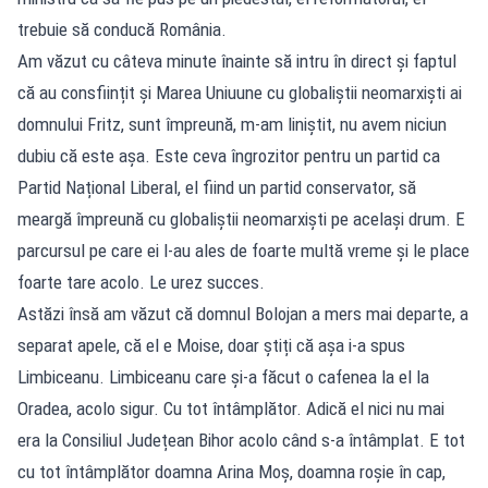
trebuie să conducă România.
Am văzut cu câteva minute înainte să intru în direct și faptul
că au consființit și Marea Uniuune cu globaliștii neomarxiști ai
domnului Fritz, sunt împreună, m-am liniștit, nu avem niciun
dubiu că este așa. Este ceva îngrozitor pentru un partid ca
Partid Național Liberal, el fiind un partid conservator, să
meargă împreună cu globaliștii neomarxiști pe același drum. E
parcursul pe care ei l-au ales de foarte multă vreme și le place
foarte tare acolo. Le urez succes.
Astăzi însă am văzut că domnul Bolojan a mers mai departe, a
separat apele, că el e Moise, doar știți că așa i-a spus
Limbiceanu. Limbiceanu care și-a făcut o cafenea la el la
Oradea, acolo sigur. Cu tot întâmplător. Adică el nici nu mai
era la Consiliul Județean Bihor acolo când s-a întâmplat. E tot
cu tot întâmplător doamna Arina Moș, doamna roșie în cap,