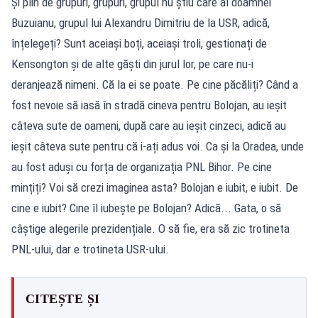
Și plin de grupuri, grupuri, grupul nu știu care al doamnei
Buzuianu, grupul lui Alexandru Dimitriu de la USR, adică,
înțelegeți? Sunt aceiași boți, aceiași troli, gestionați de
Kensongton și de alte găști din jurul lor, pe care nu-i
deranjează nimeni. Că la ei se poate. Pe cine păcăliți? Când a
fost nevoie să iasă în stradă cineva pentru Bolojan, au ieșit
câteva sute de oameni, după care au ieșit cinzeci, adică au
ieșit câteva sute pentru că i-ați adus voi. Ca și la Oradea, unde
au fost aduși cu forța de organizația PNL Bihor. Pe cine
mințiți? Voi să crezi imaginea asta? Bolojan e iubit, e iubit. De
cine e iubit? Cine îl iubește pe Bolojan? Adică... Gata, o să
câștige alegerile prezidențiale. O să fie, era să zic trotineta
PNL-ului, dar e trotineta USR-ului.
CITEȘTE ȘI