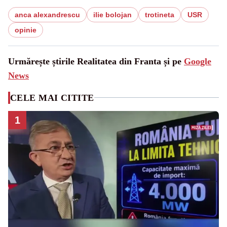
anca alexandrescu
ilie bolojan
trotineta
USR
opinie
Urmărește știrile Realitatea din Franta și pe
Google
News
CELE MAI CITITE
1