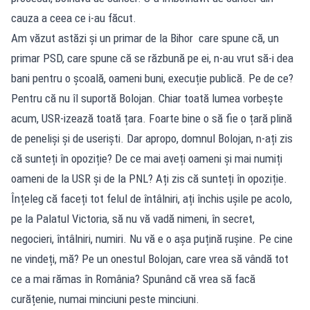
cauza a ceea ce i-au făcut.
Am văzut astăzi și un primar de la Bihor care spune că, un
primar PSD, care spune că se răzbună pe ei, n-au vrut să-i dea
bani pentru o școală, oameni buni, execuție publică. Pe de ce?
Pentru că nu îl suportă Bolojan. Chiar toată lumea vorbește
acum, USR-izează toată țara. Foarte bine o să fie o țară plină
de peneliși și de useriști. Dar apropo, domnul Bolojan, n-ați zis
că sunteți în opoziție? De ce mai aveți oameni și mai numiți
oameni de la USR și de la PNL? Ați zis că sunteți în opoziție.
Înțeleg că faceți tot felul de întâlniri, ați închis ușile pe acolo,
pe la Palatul Victoria, să nu vă vadă nimeni, în secret,
negocieri, întâlniri, numiri. Nu vă e o așa puțină rușine. Pe cine
ne vindeți, mă? Pe un onestul Bolojan, care vrea să vândă tot
ce a mai rămas în România? Spunând că vrea să facă
curățenie, numai minciuni peste minciuni.