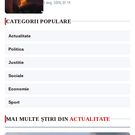
puternice de vegetație
3 aug. 2026, 07:19
CATEGORII POPULARE
Actualitate
Politica
Justitie
Sociale
Economie
Sport
MAI MULTE ȘTIRI DIN
ACTUALITATE