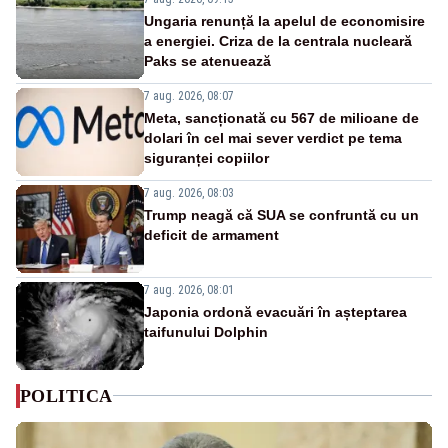
Ungaria renunță la apelul de economisire
a energiei. Criza de la centrala nucleară
Paks se atenuează
7 aug. 2026, 08:07
Meta, sancționată cu 567 de milioane de
dolari în cel mai sever verdict pe tema
siguranței copiilor
7 aug. 2026, 08:03
Trump neagă că SUA se confruntă cu un
deficit de armament
7 aug. 2026, 08:01
Japonia ordonă evacuări în așteptarea
taifunului Dolphin
POLITICA