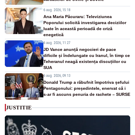
6 aug. 2026, 15:18
Ana Maria Păcuraru: Televiziunea
Poporului solicită investigarea deciziilor
luate în această perioadă de criză
enegetică
6 aug. 2026, 11:27
JD Vance anunță negocieri de pace
dificile și îndelungate cu Iranul, în timp ce
Teheranul neagă existența discuțiilor cu
SUA
6 aug. 2026, 09:13
Donald Trump a răbufnit împotriva șefului
Pentagonului: președintele, enervat că i
s-ar fi ascuns penuria de rachete – SURSE
JUSTITIE