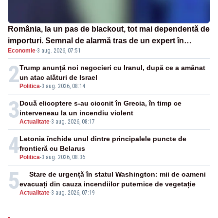
România, la un pas de blackout, tot mai dependentă de
importuri. Semnal de alarmă tras de un expert în
Economie
·
3 aug. 2026, 07:51
energie
2
Trump anunță noi negocieri cu Iranul, după ce a amânat
un atac alături de Israel
Politica
-
3 aug. 2026, 08:14
3
Două elicoptere s-au ciocnit în Grecia, în timp ce
interveneau la un incendiu violent
Actualitate
-
3 aug. 2026, 08:17
4
Letonia închide unul dintre principalele puncte de
frontieră cu Belarus
Politica
-
3 aug. 2026, 08:36
5
Stare de urgență în statul Washington: mii de oameni
evacuați din cauza incendiilor puternice de vegetație
Actualitate
-
3 aug. 2026, 07:19