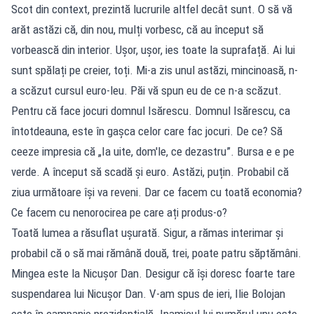
Scot din context, prezintă lucrurile altfel decât sunt. O să vă
arăt astăzi că, din nou, mulți vorbesc, că au început să
vorbească din interior. Ușor, ușor, ies toate la suprafață. Ai lui
sunt spălați pe creier, toți. Mi-a zis unul astăzi, mincinoasă, n-
a scăzut cursul euro-leu. Păi vă spun eu de ce n-a scăzut.
Pentru că face jocuri domnul Isărescu. Domnul Isărescu, ca
întotdeauna, este în gașca celor care fac jocuri. De ce? Să
ceeze impresia că „Ia uite, dom'le, ce dezastru”. Bursa e e pe
verde. A început să scadă și euro. Astăzi, puțin. Probabil că
ziua următoare își va reveni. Dar ce facem cu toată economia?
Ce facem cu nenorocirea pe care ați produs-o?
Toată lumea a răsuflat ușurată. Sigur, a rămas interimar și
probabil că o să mai rămână două, trei, poate patru săptămâni.
Mingea este la Nicușor Dan. Desigur că își doresc foarte tare
suspendarea lui Nicușor Dan. V-am spus de ieri, Ilie Bolojan
este în campanie prezidențială. Inamicul lui numărul unu este