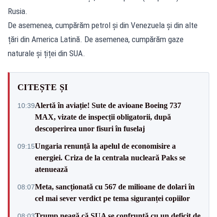
Rusia.
De asemenea, cumpărăm petrol și din Venezuela și din alte
țări din America Latină. De asemenea, cumpărăm gaze
naturale și țiței din SUA.
CITEȘTE ȘI
Alertă în aviație! Sute de avioane Boeing 737
10:39
MAX, vizate de inspecții obligatorii, după
descoperirea unor fisuri în fuselaj
Ungaria renunță la apelul de economisire a
09:15
energiei. Criza de la centrala nucleară Paks se
atenuează
Meta, sancționată cu 567 de milioane de dolari în
08:07
cel mai sever verdict pe tema siguranței copiilor
Trump neagă că SUA se confruntă cu un deficit de
08:03