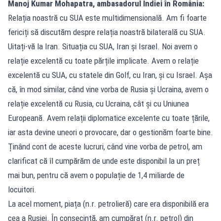
Manoj Kumar Mohapatra, ambasadorul Indiei în România:
Relația noastră cu SUA este multidimensională. Am fi foarte
fericiți să discutăm despre relația noastră bilaterală cu SUA.
Uitați-vă la Iran. Situația cu SUA, Iran și Israel. Noi avem o
relație excelentă cu toate părțile implicate. Avem o relație
excelentă cu SUA, cu statele din Golf, cu Iran, și cu Israel. Așa
că, în mod similar, când vine vorba de Rusia și Ucraina, avem o
relație excelentă cu Rusia, cu Ucraina, cât și cu Uniunea
Europeană. Avem relații diplomatice excelente cu toate țările,
iar asta devine uneori o provocare, dar o gestionăm foarte bine.
Ținând cont de aceste lucruri, când vine vorba de petrol, am
clarificat că îl cumpărăm de unde este disponibil la un preț
mai bun, pentru că avem o populație de 1,4 miliarde de
locuitori.
La acel moment, piața (n.r. petrolieră) care era disponibilă era
cea a Rusiei. În consecință, am cumpărat (n.r. petrol) din