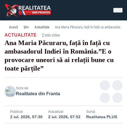
Acasă
Știri
Actualitate
Ana Maria Păcuraru, față în față cu ambasadorul Indiei în România.”E o provocare uneori să ai relații bune cu toate părțile”
·
ACTUALITATE
2 min citire
Ana Maria Păcuraru, față în față cu
ambasadorul Indiei în România.”E o
provocare uneori să ai relații bune cu
toate părțile”
Scris de
Realitatea din Franta
Publicat
Actualizat
Sursă
2 iul. 2026, 07:30
2 iul. 2026, 07:52
Realitatea PLUS