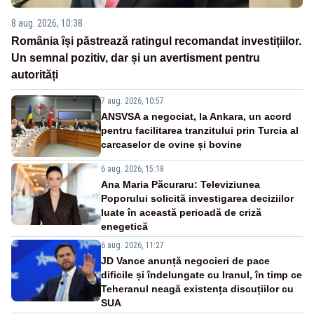
8 aug. 2026, 10:38
România își păstrează ratingul recomandat investițiilor.
Un semnal pozitiv, dar și un avertisment pentru
autorități
7 aug. 2026, 10:57
ANSVSA a negociat, la Ankara, un acord
pentru facilitarea tranzitului prin Turcia al
carcaselor de ovine și bovine
6 aug. 2026, 15:18
Ana Maria Păcuraru: Televiziunea
Poporului solicită investigarea deciziilor
luate în această perioadă de criză
enegetică
6 aug. 2026, 11:27
JD Vance anunță negocieri de pace
dificile și îndelungate cu Iranul, în timp ce
Teheranul neagă existența discuțiilor cu
SUA