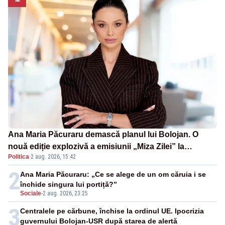
Ana Maria Păcuraru demască planul lui Bolojan. O
nouă ediție explozivă a emisiunii „Miza Zilei” la
Politica
·
2 aug. 2026, 15:42
Realitatea PLUS
2
Ana Maria Păcuraru: „Ce se alege de un om căruia i se
închide singura lui portiță?”
Sociale
-
2 aug. 2026, 23:25
3
Centralele pe cărbune, închise la ordinul UE. Ipocrizia
guvernului Bolojan-USR după starea de alertă