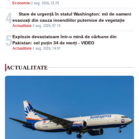
Economie
-
2 aug. 2026, 23:29
4
Stare de urgență în statul Washington: mii de oameni
evacuați din cauza incendiilor puternice de vegetație
Actualitate
-
3 aug. 2026, 07:19
5
Explozie devastatoare într-o mină de cărbune din
Pakistan: cel puțin 34 de morți - VIDEO
Actualitate
-
1 aug. 2026, 14:01
ACTUALITATE