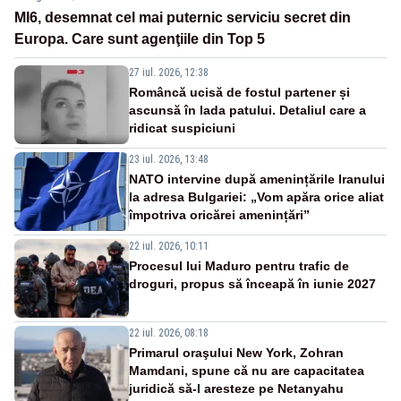
MI6, desemnat cel mai puternic serviciu secret din
Europa. Care sunt agenţiile din Top 5
27 iul. 2026, 12:38
Româncă ucisă de fostul partener și
ascunsă în lada patului. Detaliul care a
ridicat suspiciuni
23 iul. 2026, 13:48
NATO intervine după amenințările Iranului
la adresa Bulgariei: „Vom apăra orice aliat
împotriva oricărei amenințări”
22 iul. 2026, 10:11
Procesul lui Maduro pentru trafic de
droguri, propus să înceapă în iunie 2027
22 iul. 2026, 08:18
Primarul oraşului New York, Zohran
Mamdani, spune că nu are capacitatea
juridică să-l aresteze pe Netanyahu