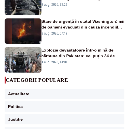
după starea de alertă
2 aug. 2026, 23:29
Stare de urgență în statul Washington: mii
de oameni evacuați din cauza incendiilor
puternice de vegetație
3 aug. 2026, 07:19
Explozie devastatoare într-o mină de
cărbune din Pakistan: cel puțin 34 de
morți - VIDEO
1 aug. 2026, 14:01
CATEGORII POPULARE
Actualitate
Politica
Justitie