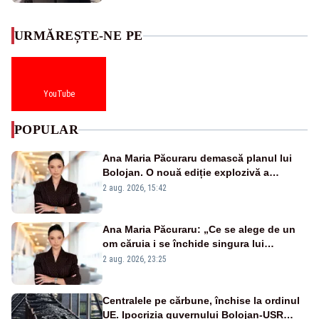
URMĂREȘTE-NE PE
YouTube
POPULAR
Ana Maria Păcuraru demască planul lui
Bolojan. O nouă ediție explozivă a
emisiunii „Miza Zilei” la Realitatea PLUS
2 aug. 2026, 15:42
Ana Maria Păcuraru: „Ce se alege de un
om căruia i se închide singura lui
portiță?”
2 aug. 2026, 23:25
Centralele pe cărbune, închise la ordinul
UE. Ipocrizia guvernului Bolojan-USR