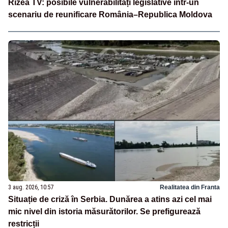
Rizea TV: posibile vulnerabilități legislative într-un
scenariu de reunificare România–Republica Moldova
3 aug. 2026, 10:57
Realitatea din Franta
Situație de criză în Serbia. Dunărea a atins azi cel mai
mic nivel din istoria măsurătorilor. Se prefigurează
restricții