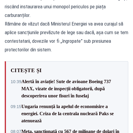
riscând instaurarea unui monopol periculos pe piața
carburanților.
Rămâne de văzut dacă Ministerul Energiei va avea curajul să
aplice sancțiunile prevăzute de lege sau dacă, așa cum se tem
contestatarii, dovezile vor fi „îngropate” sub presiunea
protectorilor din sistem.
CITEȘTE ȘI
Alertă în aviație! Sute de avioane Boeing 737
10:39
MAX, vizate de inspecții obligatorii, după
descoperirea unor fisuri în fuselaj
Ungaria renunță la apelul de economisire a
09:15
energiei. Criza de la centrala nucleară Paks se
atenuează
Meta, sancționată cu 567 de milioane de dolari în
08:07