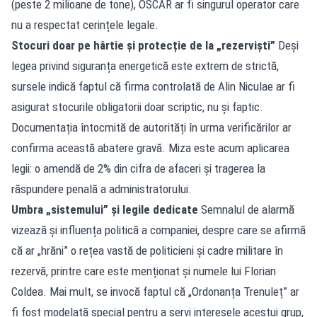
(peste 2 milioane de tone), OSCAR ar fi singurul operator care
nu a respectat cerințele legale.
Stocuri doar pe hârtie și protecție de la „rezerviști”
Deși
legea privind siguranța energetică este extrem de strictă,
sursele indică faptul că firma controlată de Alin Niculae ar fi
asigurat stocurile obligatorii doar scriptic, nu și faptic.
Documentația întocmită de autorități în urma verificărilor ar
confirma această abatere gravă. Miza este acum aplicarea
legii: o amendă de 2% din cifra de afaceri și tragerea la
răspundere penală a administratorului.
Umbra „sistemului” și legile dedicate
Semnalul de alarmă
vizează și influența politică a companiei, despre care se afirmă
că ar „hrăni” o rețea vastă de politicieni și cadre militare în
rezervă, printre care este menționat și numele lui Florian
Coldea. Mai mult, se invocă faptul că „Ordonanța Trenuleț” ar
fi fost modelată special pentru a servi interesele acestui grup,