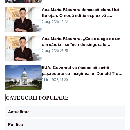
Ana Maria Păcuraru demască planul lui
Bolojan. O nouă ediție explozivă a
emisiunii „Miza Zilei” la Realitatea PLUS
2 aug. 2026, 15:42
Ana Maria Păcuraru: „Ce se alege de un
om căruia i se închide singura lui
portiță?”
2 aug. 2026, 23:25
SUA: Guvernul va începe să emită
paşapoarte cu imaginea lui Donald Trump
începând cu 8 august
31 iul. 2026, 15:20
CATEGORII POPULARE
Actualitate
Politica