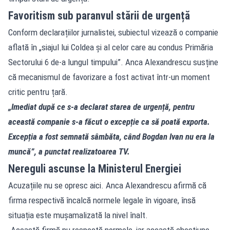
Favoritism sub paranvul stării de urgență
Conform declarațiilor jurnalistei, subiectul vizează o companie
aflată în „siajul lui Coldea și al celor care au condus Primăria
Sectorului 6 de-a lungul timpului”. Anca Alexandrescu susține
că mecanismul de favorizare a fost activat într-un moment
critic pentru țară.
„Imediat după ce s-a declarat starea de urgență, pentru
această companie s-a făcut o excepție ca să poată exporta.
Excepția a fost semnată sâmbăta, când Bogdan Ivan nu era la
muncă”, a punctat realizatoarea TV.
Nereguli ascunse la Ministerul Energiei
Acuzațiile nu se opresc aici. Anca Alexandrescu afirmă că
firma respectivă încalcă normele legale în vigoare, însă
situația este mușamalizată la nivel înalt.
„Această firmă nu respectă normele, iar această chestiune