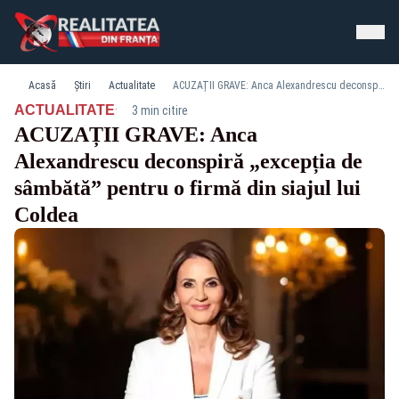
Acasă
Știri
Actualitate
ACUZAȚII GRAVE: Anca Alexandrescu deconspiră „excepția de sâmbătă” pentru o firmă din siajul lui Coldea
·
ACTUALITATE
3 min citire
ACUZAȚII GRAVE: Anca
Alexandrescu deconspiră „excepția de
sâmbătă” pentru o firmă din siajul lui
Coldea