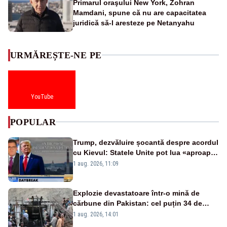
Primarul oraşului New York, Zohran
Mamdani, spune că nu are capacitatea
juridică să-l aresteze pe Netanyahu
URMĂREȘTE-NE PE
YouTube
POPULAR
Trump, dezvăluire șocantă despre acordul
cu Kievul: Statele Unite pot lua «aproape
tot ce vor» din minele Ucrainei”
1 aug. 2026, 11:09
Explozie devastatoare într-o mină de
cărbune din Pakistan: cel puțin 34 de
morți - VIDEO
1 aug. 2026, 14:01