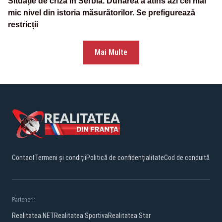
Situație de criză în Serbia. Dunărea a atins azi cel mai
mic nivel din istoria măsurătorilor. Se prefigurează
restricții
Mai Multe
Contact
Termeni și condiții
Politică de confidențialitate
Cod de conduită
Parteneri:
Realitatea.NET
Realitatea Sportiva
Realitatea Star