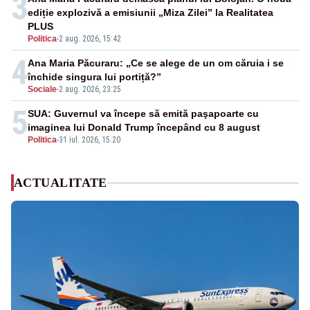
3
ediție explozivă a emisiunii „Miza Zilei” la Realitatea
PLUS
Politica
-
2 aug. 2026, 15:42
4
Ana Maria Păcuraru: „Ce se alege de un om căruia i se
închide singura lui portiță?”
Sociale
-
2 aug. 2026, 23:25
5
SUA: Guvernul va începe să emită paşapoarte cu
imaginea lui Donald Trump începând cu 8 august
Politica
-
31 iul. 2026, 15:20
ACTUALITATE