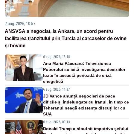
7 aug. 2026, 10:57
ANSVSA a negociat, la Ankara, un acord pentru
facilitarea tranzitului prin Turcia al carcaselor de ovine
și bovine
6 aug. 2026, 15:18
Ana Maria Păcuraru: Televiziunea
Poporului solicită investigarea deciziilor
luate în această perioadă de criză
enegetică
6 aug. 2026, 11:27
JD Vance anunță negocieri de pace
dificile și îndelungate cu Iranul, în timp ce
Teheranul neagă existența discuțiilor cu
SUA
6 aug. 2026, 09:13
Donald Trump a răbufnit împotriva șefului