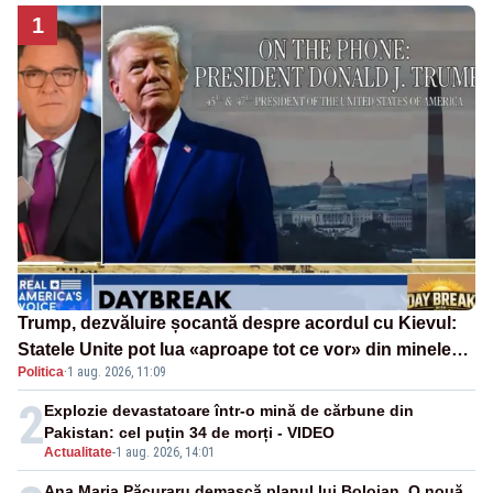
1
Trump, dezvăluire șocantă despre acordul cu Kievul:
Statele Unite pot lua «aproape tot ce vor» din minele
Politica
·
1 aug. 2026, 11:09
Ucrainei”
2
Explozie devastatoare într-o mină de cărbune din
Pakistan: cel puțin 34 de morți - VIDEO
Actualitate
-
1 aug. 2026, 14:01
Ana Maria Păcuraru demască planul lui Bolojan. O nouă