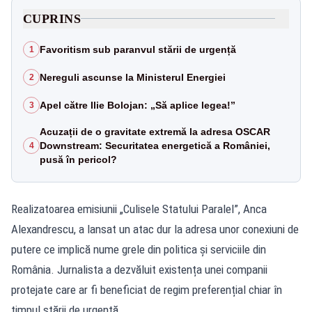
CUPRINS
Favoritism sub paranvul stării de urgență
1
Nereguli ascunse la Ministerul Energiei
2
Apel către Ilie Bolojan: „Să aplice legea!”
3
Acuzații de o gravitate extremă la adresa OSCAR
Downstream: Securitatea energetică a României,
4
pusă în pericol?
Realizatoarea emisiunii „Culisele Statului Paralel”, Anca
Alexandrescu, a lansat un atac dur la adresa unor conexiuni de
putere ce implică nume grele din politica și serviciile din
România. Jurnalista a dezvăluit existența unei companii
protejate care ar fi beneficiat de regim preferențial chiar în
timpul stării de urgență.