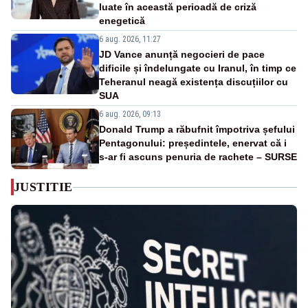
luate în această perioadă de criză
enegetică
6 aug. 2026, 11:27
JD Vance anunță negocieri de pace
dificile și îndelungate cu Iranul, în timp ce
Teheranul neagă existența discuțiilor cu
SUA
6 aug. 2026, 09:13
Donald Trump a răbufnit împotriva șefului
Pentagonului: președintele, enervat că i
s-ar fi ascuns penuria de rachete – SURSE
JUSTITIE