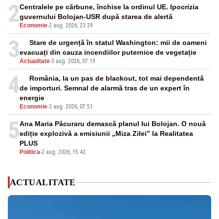
2
Centralele pe cărbune, închise la ordinul UE. Ipocrizia
guvernului Bolojan-USR după starea de alertă
Economie
-
2 aug. 2026, 23:29
3
Stare de urgență în statul Washington: mii de oameni
evacuați din cauza incendiilor puternice de vegetație
Actualitate
-
3 aug. 2026, 07:19
4
România, la un pas de blackout, tot mai dependentă
de importuri. Semnal de alarmă tras de un expert în
energie
Economie
-
3 aug. 2026, 07:51
5
Ana Maria Păcuraru demască planul lui Bolojan. O nouă
ediție explozivă a emisiunii „Miza Zilei” la Realitatea
PLUS
Politica
-
2 aug. 2026, 15:42
ACTUALITATE