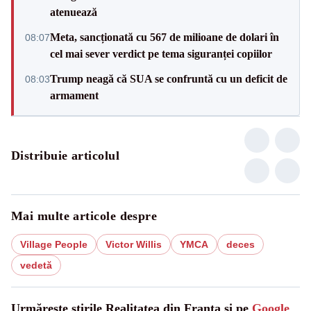
atenuează
Meta, sancționată cu 567 de milioane de dolari în
08:07
cel mai sever verdict pe tema siguranței copiilor
Trump neagă că SUA se confruntă cu un deficit de
08:03
armament
Distribuie articolul
Mai multe articole despre
Village People
Victor Willis
YMCA
deces
vedetă
Urmărește știrile Realitatea din Franta și pe
Google