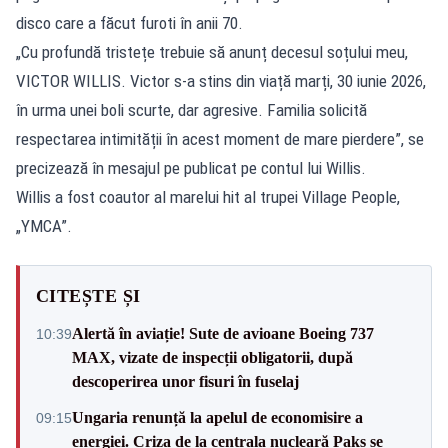
disco care a făcut furoti în anii 70.
„Cu profundă tristețe trebuie să anunț decesul soțului meu,
VICTOR WILLIS. Victor s-a stins din viață marți, 30 iunie 2026,
în urma unei boli scurte, dar agresive. Familia solicită
respectarea intimității în acest moment de mare pierdere”, se
precizează în mesajul pe publicat pe contul lui Willis.
Willis a fost coautor al marelui hit al trupei Village People,
„YMCA”.
CITEȘTE ȘI
Alertă în aviație! Sute de avioane Boeing 737
10:39
MAX, vizate de inspecții obligatorii, după
descoperirea unor fisuri în fuselaj
Ungaria renunță la apelul de economisire a
09:15
energiei. Criza de la centrala nucleară Paks se