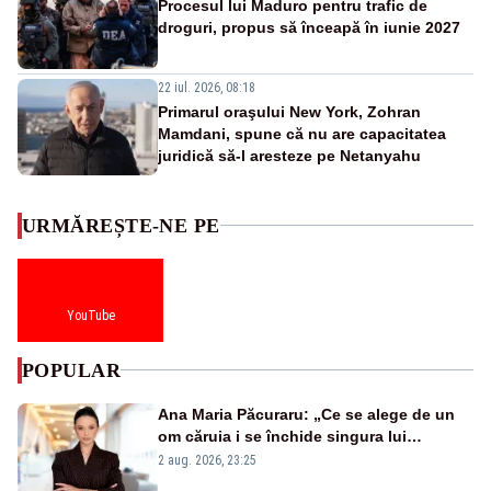
Procesul lui Maduro pentru trafic de
droguri, propus să înceapă în iunie 2027
22 iul. 2026, 08:18
Primarul oraşului New York, Zohran
Mamdani, spune că nu are capacitatea
juridică să-l aresteze pe Netanyahu
URMĂREȘTE-NE PE
YouTube
POPULAR
Ana Maria Păcuraru: „Ce se alege de un
om căruia i se închide singura lui
portiță?”
2 aug. 2026, 23:25