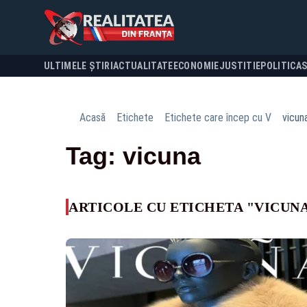
ULTIMELE ȘTIRI
ACTUALITATE
ECONOMIE
JUSTITIE
POLITICA
Acasă
Etichete
Etichete care încep cu V
vicun
Tag: vicuna
ARTICOLE CU ETICHETA "VICUN