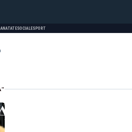
SANATATE
SOCIALE
SPORT
a
A"