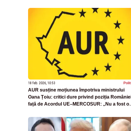
18 feb. 2026, 10:53
Poli
AUR susține moțiunea împotriva ministrului
Oana Țoiu: critici dure privind poziția Românie
față de Acordul UE–MERCOSUR: „Nu a fost o
eroare, ci o opțiune politică asumată”