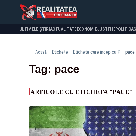
ULTIMELE ȘTIRI
ACTUALITATE
ECONOMIE
JUSTITIE
POLITICA
Acasă
Etichete
Etichete care încep cu P
pace
Tag: pace
ARTICOLE CU ETICHETA "PACE"