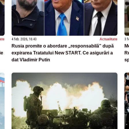
ate
4 feb. 2026, 16:43
Actualitate
3 f
Rusia promite o abordare „responsabilă” după
Me
ie
expirarea Tratatului New START. Ce asigurări a
Ru
dat Vladimir Putin
sp