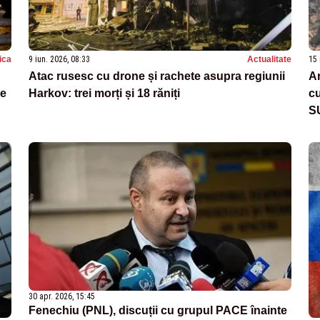
tica
9 iun. 2026, 08:33
Actualitate
15 
Atac rusesc cu drone și rachete asupra regiunii
Ar
de
Harkov: trei morți și 18 răniți
cu
S
30 apr. 2026, 15:45
Fenechiu (PNL), discuții cu grupul PACE înainte