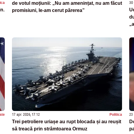
tica
30 
de votul moțiunii: „Nu am amenințat, nu am făcut
in.
Uc
promisiuni, le-am cerut părerea”
du
„a
ate
17 apr. 2026, 17:12
Politica
23 
Trei petroliere uriașe au rupt blocada și au reușit
Do
să treacă prin strâmtoarea Ormuz
pa