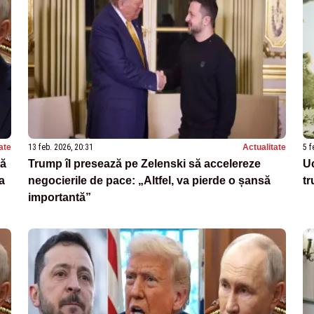
ate
13 feb. 2026, 20:31
Actualitate
5 f
ță
Trump îl presează pe Zelenski să accelereze
Uc
a
negocierile de pace: „Altfel, va pierde o șansă
tr
importantă”