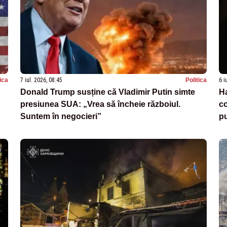
tica
7 iul. 2026, 08:45
Politica
6 i
Donald Trump susține că Vladimir Putin simte
H
presiunea SUA: „Vrea să încheie războiul.
co
Suntem în negocieri”
p