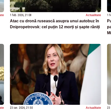
ate
1 feb. 2026, 21:08
Actualitate
1 f
Atac cu dronă rusească asupra unui autobuz în
Pa
Dnipropetrovsk: cel puțin 12 morți și șapte răniți
pa
M
ate
23 ian. 2026, 21:50
Actualitate
23 